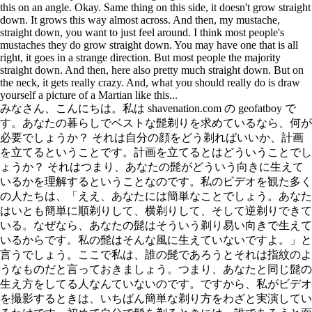
this on an angle. Okay. Same thing on this side, it doesn't grow straight
down. It grows this way almost across. And then, my mustache,
straight down, you want to just feel around. I think most people's
mustaches they do grow straight down. You may have one that is all
right, it goes in a strange direction. But most people the majority
straight down. And then, here also pretty much straight down. But on
the neck, it gets really crazy. And, what you should really do is draw
yourself a picture of a Martian like this...
みなさん、こんにちは。私は shavenation.com の geofatboy で
す。あなたの暮らしでベストな髭剃りを求めているなら、何が
必要でしょうか？ それは自分の顔をどう剃ればいいか、計画
を立てるということです。計画を立てるとはどういうことでし
ょうか？ それはつまり、あなたの髭がどういう向きに生えて
いるかを理解するということなのです。私のビデオを観た多く
の人たちは、「ええ、あなたには簡単なことでしょう。あなた
はいとも簡単に順剃りして、横剃りして、そして逆剃りできて
いる。なぜなら、あなたの髭はそういう剃り易い向きで生えて
いるからです。私の髭はそんな風に生えていないですよ。」と
言うでしょう。ここで私は、誰の髭であろうとそれは指紋のよ
うなものだと言っておきましょう。つまり、あなたと同じ髭の
生え方をしてる人なんていないのです。ですから、私がビデオ
を撮影するときは、いちばん簡単な剃り方をわざと実演してい