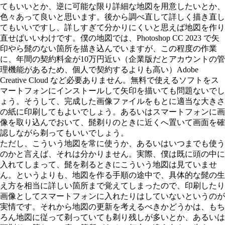
てもいいとか、逆に可能な限り詳細な地図を用意したいとか、
色々あって良いと思います。後から調べ直して詳しく描き直し
てもいいですし、詳しすぎて分かりにくいと思えば地図を作り
直せばいいわけです。僕の地図では、Photoshop CC 2023 で矢
印やら髭のない箇所を描き込んでいますが、この程度の作業
に、年間の契約料金が10万円近い（企業版だとアカウントの管
理機能があるため、個人で契約するよりも高い）Adobe
Creative Cloud など必要ありません。無料で使えるソフトをス
マートフォンにインストールして矢印を描いても問題ないでし
ょう。そうして、完成した画像ファイルをもとに適当な大きさ
の紙に印刷してもよいでしょう。あるいはスマートフォンに画
像を取り込んでおいて、髭剃りのときに近くへ置いて画面を確
認しながら剃ってもいいでしょう。
ただし、こういう地図を常に使うか、あるいはいつまでも使う
のかと言えば、それは分かりません。実際、僕は既に頭の中に
入れてしまって、髭を剃るときにこういう地図は見ていませ
ん。というよりも、地図を作る手順の途中で、具体的な髭の生
え方を相当に詳しい箇所まで覚えてしまったので、印刷したり
画像としてスマートフォンに入れたりはしていないというのが
実情です。それから地図の更新を考えるべきかどうかは、もち
ろん地図に従って剃っていても剃り残しが多いとか、あるいは