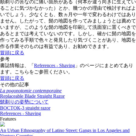
順剃りの筈なのに痛い箇所がある（何本か違う向きに生えてい
ることに気づかなかった）とか、幾つかの理由で検討すればよ
いでしょう。少なくとも、数ヵ月や一年で変わるわけではあり
ません。したがって、髭の地図を作ってみましょうとは薦めて
いますが、このような髭の地図を印刷して洗面室に置くべきで
あるとまでは考えていないのです。しかし、確かに髭の地図を
作ってみる手順で色々と発見したり気づくことがあり、地図を
作る作業そのものは有益であり、お勧めできます。
冒頭に戻る
参考
書誌情報は、「
References - Shaving
」のページにまとめてあり
ます。こちらをご参照ください。
冒頭に戻る
その他の記事
La pogonotomie contemporaine
Replaceable Blade Straight Razor
髭剃りの姿勢について
ВОСТОК-3 straight razor
References - Shaving
Features
An Urban Ethnography of Latino Street: Gangs in Los Angeles and
Ventura Counties