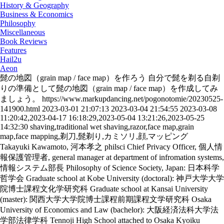
History & Geography
Business & Economics
Philosophy
Miscellaneous
Book Reviews
Features
Hail2u
Aeon
髭の地図（grain map / face map）を作ろう
自分で髭を剃る自剃
りの準備として髭の地図（grain map / face map）を作成してみ
ましょう。
https://www.markupdancing.net/pogonotomie/20230525-
141900.html
2023-03-01 21:07:13
2023-03-04 21:54:55
2023-03-08
11:20:42,2023-04-17 16:18:29,2023-05-04 13:21:26,2023-05-25
14:32:30
shaving,traditional wet shaving,razor,face map,grain
map,face mapping,剃刀,髭剃り,カミソリ,顔,マッピング
Takayuki Kawamoto, 河本孝之
philsci
Chief Privacy Officer, 個人情
報保護管理者, general manager at department of infromation systems,
情報システム部長
Philosophy of Science Society, Japan: 日本科学
哲学会
Graduate school at Kobe University (doctoral): 神戸大学大学
院博士課程文化学研究科
Graduate school at Kansai University
(master): 関西大学大学院博士課程前期課程文学研究科
Osaka
University of Economics and Law (bachelor): 大阪経済法科大学法
学部法律学科
Tennoji High School attached to Osaka Kyoiku