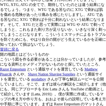
WTG, XTG, ATG の全てで、期待していたのとは違う結果にな
るでしょう。つまり、WTG である筈なのに XTG で剃れば肌
を傷める危険があったり痛みを感じたりしますし、ATG であ
る筈なのに XTG で剃れば十分に剃れないという結果になりま
す。そして、XTG だと思って実際には WTG や ATG で剃って
しまうと、これもまた剃り方が足りないか、いきなり深く剃っ
てしまうことになります。こういうミスマッチによるトラブル
を防ぐためにも、やはり自分の髭がどう生えているかを正確に
知っておいて損はないでしょう。
冒頭に戻る
髭の地図とはどういうものか
こういう図を作る必要があることは分かっていましたが、参考
になる資料とかメディアがないものかと探していたところ、
Razor Emporium
という通販サイトを運営している
Matthew
Pisarcik
さんや、
Shave Nation Shaving Supplies
という通販サイ
トを運営している
geofatboy
さんが丁寧な解説ムービーを公開
していました。そこで、まずは彼らの解説をご紹介します（他
にも、同じアプローチを Eric Latta さんも YouTube の動画とし
て紹介しています [Latta, 2019]）。僕が実際に作成しているマ
ップの考え方や作り方も、おおよそ彼らの説明している考え方
や手順に準じています。まずは Razor Emporium のマットさん