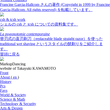
Francine Garcia-Hallcom さんの著作 (Copyright in 1999 by Francine
Garcia-Hallcom. All rights reserved) を転載しています。
csh & tcsh work
シェルの csh と tcsh についての資料集です。
La pogonotomie contemporaine
替刃式の直刃剃刀（replaceable blade straight razor）を使った
traditional wet shaving というスタイルの髭剃りをご紹介しま
す。
冒頭に戻る
MarkupDancing
website of Takayuki KAWAMOTO
Front
About
(
en
)
History
Pcs
Favs
World & Society
Science & Math
Technology & Security
Arts & Design