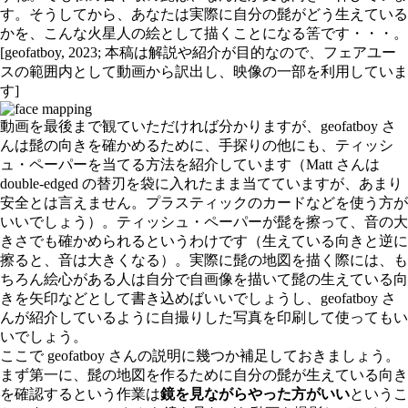
す。そうしてから、あなたは実際に自分の髭がどう生えている
かを、こんな火星人の絵として描くことになる筈です・・・。
[geofatboy, 2023; 本稿は解説や紹介が目的なので、フェアユー
スの範囲内として動画から訳出し、映像の一部を利用していま
す]
動画を最後まで観ていただければ分かりますが、geofatboy さ
んは髭の向きを確かめるために、手探りの他にも、ティッシ
ュ・ペーパーを当てる方法を紹介しています（Matt さんは
double-edged の替刃を袋に入れたまま当てていますが、あまり
安全とは言えません。プラスティックのカードなどを使う方が
いいでしょう）。ティッシュ・ペーパーが髭を擦って、音の大
きさでも確かめられるというわけです（生えている向きと逆に
擦ると、音は大きくなる）。実際に髭の地図を描く際には、も
ちろん絵心がある人は自分で自画像を描いて髭の生えている向
きを矢印などとして書き込めばいいでしょうし、geofatboy さ
んが紹介しているように自撮りした写真を印刷して使ってもい
いでしょう。
ここで geofatboy さんの説明に幾つか補足しておきましょう。
まず第一に、髭の地図を作るために自分の髭が生えている向き
を確認するという作業は
鏡を見ながらやった方がいい
というこ