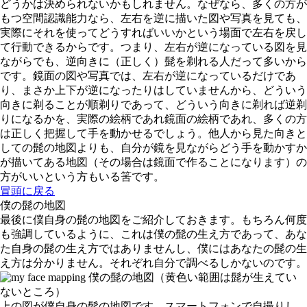
どうかは決められないかもしれません。なぜなら、多くの方が
もつ空間認識能力なら、左右を逆に描いた図や写真を見ても、
実際にそれを使ってどうすればいいかという場面で左右を戻し
て行動できるからです。つまり、左右が逆になっている図を見
ながらでも、逆向きに（正しく）髭を剃れる人だって多いから
です。鏡面の図や写真では、左右が逆になっているだけであ
り、まさか上下が逆になったりはしていませんから、どういう
向きに剃ることが順剃りであって、どういう向きに剃れば逆剃
りになるかを、実際の絵柄であれ鏡面の絵柄であれ、多くの方
は正しく把握して手を動かせるでしょう。他人から見た向きと
しての髭の地図よりも、自分が鏡を見ながらどう手を動かすか
が描いてある地図（その場合は鏡面で作ることになります）の
方がいいという方もいる筈です。
冒頭に戻る
僕の髭の地図
最後に僕自身の髭の地図をご紹介しておきます。もちろん何度
も強調しているように、これは僕の髭の生え方であって、あな
た自身の髭の生え方ではありませんし、僕にはあなたの髭の生
え方は分かりません。それぞれ自分で調べるしかないのです。
僕の髭の地図（黄色い範囲は髭が生えてい
ないところ）
上の図が僕自身の髭の地図です。スマートフォンで自撮りし