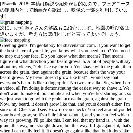
[Pisarcik, 2018; 本稿は解説や紹介が目的なので、フェアユース
の範囲内として動画から訳出し、映像の一部を利用していま
す]
次に、geofatboy さんの解説もご紹介します。地図の呼び名は
違いますが、考え方はほぼ同じだと言ってよいでしょう。
Greeting gents. I'm geofatboy for shavenation.com. If you want to get
the best shave of your life, you know what you need to do? You need
to map out your face. Do you know what that means? That means,
figure out what direction your beard grows in. A lot of people will say
about my videos, “Oh it's easy for you. You shave with the grain, then
across the grain, then against the grain, because that's the way your
beard grows. My beard doesn't grow like that” I would say that
everyone's beard is like a fingerprint. No two are alike. So, when I do
a video, all I'm doing is demonstrating the easiest way to shave it. We
don't want to make it too complicated when you're first starting out, so
we just want to go with the grain, across the grain, against the grain.
Now, my beard, it doesn't grow like that, and yours doesn't either. I'm
sure of it. Check and see. How do you check? You feel around you let
your beard grow, so it's a little bit substantial, and you can feel which
way it's growing. I'll go like this, I can feel that my hand is... with the
grain, this way, not straight down, but this way. If I go against it, that's
when I can really feel it. It doesn't go against like that, but it does like