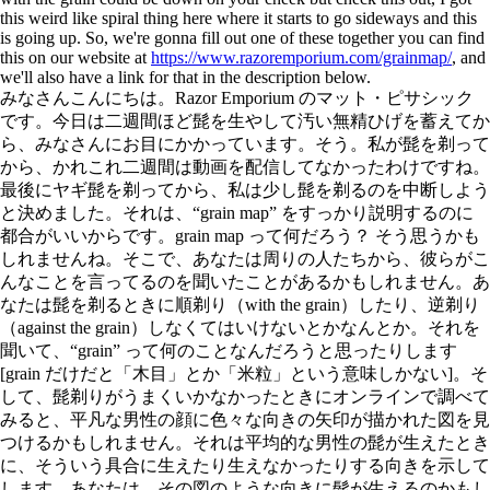
this weird like spiral thing here where it starts to go sideways and this
is going up. So, we're gonna fill out one of these together you can find
this on our website at
https://www.razoremporium.com/grainmap/
, and
we'll also have a link for that in the description below.
みなさんこんにちは。Razor Emporium のマット・ピサシック
です。今日は二週間ほど髭を生やして汚い無精ひげを蓄えてか
ら、みなさんにお目にかかっています。そう。私が髭を剃って
から、かれこれ二週間は動画を配信してなかったわけですね。
最後にヤギ髭を剃ってから、私は少し髭を剃るのを中断しよう
と決めました。それは、“grain map” をすっかり説明するのに
都合がいいからです。grain map って何だろう？ そう思うかも
しれませんね。そこで、あなたは周りの人たちから、彼らがこ
んなことを言ってるのを聞いたことがあるかもしれません。あ
なたは髭を剃るときに順剃り（with the grain）したり、逆剃り
（against the grain）しなくてはいけないとかなんとか。それを
聞いて、“grain” って何のことなんだろうと思ったりします
[grain だけだと「木目」とか「米粒」という意味しかない]。そ
して、髭剃りがうまくいかなかったときにオンラインで調べて
みると、平凡な男性の顔に色々な向きの矢印が描かれた図を見
つけるかもしれません。それは平均的な男性の髭が生えたとき
に、そういう具合に生えたり生えなかったりする向きを示して
します。あなたは、その図のような向きに髭が生えるのかもし