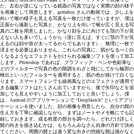
た、左右が逆になっている鏡面の写真ではなく実際の顔の様子
を画像として用意します。getfatboy さんの動画では、少し上を
向いて喉の様子も見える写真を一枚だけ使っていますが、僕は
正面から撮影した写真と、かなり上を向いて喉が広く見える写
真の二枚を用意しました。かなり顔を上に向けても顎の下が見
えない人も多いでしょうから（逆に言えば、すぐに顎の下が見
えるのは顔や首が太ってるからでもあります）、無理に一枚で
済ませる必要はありません。これらの写真に、肌がなるべく白
くなるようなエフェクトをかけられる編集ソフトを使って加工
します。Photoshop であれば、グラフィック・ペンや色鉛筆な
どのフィルターで写真の色の階調をわざと雑にしてから輪郭の
検出といったフィルターを適用すると、肌の色が抜けて白くな
ります。スマートフォンでも線画風などのエフェクトが適用で
きる編集ソフトはたくさん出ていますから、後で矢印などを追
加しても見えやすいように加工しておくと良いでしょう。僕
は、Android のアプリケーションで “DeepSketch” というアプリ
ケーションを使いました。顔の画像を用意したら、自分の髭の
生え方を丁寧に確認しながら、まずはノートやメモ帳にでも記
録しておきます。或る程度の部分を調べたら、どれだけ詳しく
髭の向きを描き込むかは、もちろんみなさん自身の方針で決め
てください。周囲の髭とは違う変な向きの些細な髭は描かなく