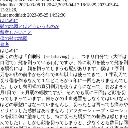
Modified: 2023-03-08 11:20:42,2023-04-17 16:18:29,2023-05-04
13:21:26,
Last modified: 2023-05-25 14:32:30.
はじめに
髭の地図とはどういうものか
留意したいこと
僕の髭の地図
参考
はじめに
多くの方は「
自剃り
（self-shaving）」、つまり自分で（大半は
自宅で）髭を剃っているわけですが、特に剃刀を使って髭を剃
る場合には、顔を切ってしまう心配があります。僕は T 字剃
刀を20代の前半から今年で30年以上は使ってきて、T 字剃刀で
切り傷を作るなんて１年どころか５年に一回もありませんでし
た。しかし替刃式の直刃剃刀を使うようになって、おおよそ3
月1日で二ヵ月弱の経験ですが、それでも既に三回ほど顔を切
ってしまっています。何らかの止血処置をしなくてはいけない
ほどの事態にはなっていませんし、切ったとは言っても痛みや
ヒリヒリした感触はありません（アフターシェーブ・ローショ
ンを顔全体に塗布しても、特に切った場所での刺激は感じませ
んでした）。しかし顔を切ってしまうと、少なくとも数日は同