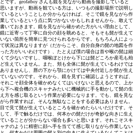
とです。geofatboy さんも鏡を見ながら動画を撮影していると
思いますが、動画を観ている方は、いつもの撮影場所で説明し
ているということしか分からなければ、そこで鏡を見ながら作
業しているという点に気づかないかもしれませんから、敢えて
書いておきます。鏡を見ながら確かめた方がいい理由として、
鏡に近寄って丁寧に自分の顔を眺めると、そもそも髭が生えて
いない箇所を簡単に見つけられるからです。もちろん人によっ
て状況は異なりますが（だからこそ、自分自身の髭の地図を作
った方がいいわけです）、たとえば僕の場合は首や喉の髭は細
くて少ないですし、咽喉ぼとけから下には髭どころか産毛も殆
ど生えていません。また、頬も全体に髭が生えているわけでは
ありませんし、唇の下から顎にかけては中央付近しか髭が生え
ていないのです。それから、鏡を見ずに確認しようとすれば、
それこそ顔全体を確かめなくてはいけないと思えるので、上か
ら下へ複合機のスキャナみたいに機械的に手を動かして髭の生
え方を感じ取るという作業が必要になります。でも、鏡を見な
がら作業すれば、そんな無駄なことをする必要はありません。
目で見て髭が生えているところを確かめたらいいだけです。そ
して、手で触るだけでは、何本かの髭だけが奇妙な向きに生え
ていることが分からない場合も多いと思います。それこそスキ
ャナのように精密に顔へ手を当てて感じ取りながら作業しない
と、何本かだけ周囲の髭と別の向きに生えているなんてことは