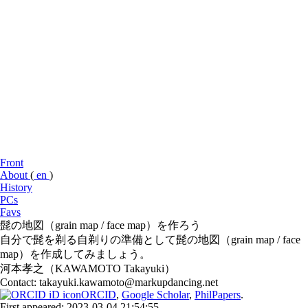
Front
About
(
en
)
History
PCs
Favs
髭の地図（grain map / face map）を作ろう
自分で髭を剃る自剃りの準備として髭の地図（grain map / face
map）を作成してみましょう。
河本孝之（KAWAMOTO Takayuki）
Contact: takayuki.kawamoto@markupdancing.net
ORCID
,
Google Scholar
,
PhilPapers
.
First appeared: 2023-03-04 21:54:55,