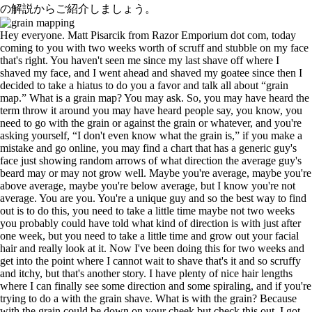
の解説からご紹介しましょう。
Hey everyone. Matt Pisarcik from Razor Emporium dot com, today
coming to you with two weeks worth of scruff and stubble on my face
that's right. You haven't seen me since my last shave off where I
shaved my face, and I went ahead and shaved my goatee since then I
decided to take a hiatus to do you a favor and talk all about “grain
map.” What is a grain map? You may ask. So, you may have heard the
term throw it around you may have heard people say, you know, you
need to go with the grain or against the grain or whatever, and you're
asking yourself, “I don't even know what the grain is,” if you make a
mistake and go online, you may find a chart that has a generic guy's
face just showing random arrows of what direction the average guy's
beard may or may not grow well. Maybe you're average, maybe you're
above average, maybe you're below average, but I know you're not
average. You are you. You're a unique guy and so the best way to find
out is to do this, you need to take a little time maybe not two weeks
you probably could have told what kind of direction is with just after
one week, but you need to take a little time and grow out your facial
hair and really look at it. Now I've been doing this for two weeks and
get into the point where I cannot wait to shave that's it and so scruffy
and itchy, but that's another story. I have plenty of nice hair lengths
where I can finally see some direction and some spiraling, and if you're
trying to do a with the grain shave. What is with the grain? Because
with the grain could be down on your cheek but check this out, I got