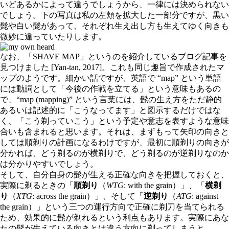
いどあるかによって違うでしょうから、一律には決められない
でしょう。下の写真は私の左頬を拡大した一部分ですが、黒い
髭や白い髭があって、それぞれ生え出し方も生えてゆく向きも
微妙に違っていたりします。
なお、「SHAVE MAP」というのを紹介しているブログ記事を
見つけました [Yan-tan, 2017]。これも同じ趣旨で作成されたマ
ップのようです。細かい話ですが、英語で “map” という単語
には動詞として「今後の作戦を立てる」という意味もあるの
で、“map (mapping)” という言葉には、髭の生え方をただ静的
あるいは記述的に「こうなってます」と図示するだけではな
く、「こう剃っていこう」という予定や意志を表すような意味
合いも含まれると思います。それは、まずもって矢印の向きと
しては順剃りの計画になるわけですが、最初に順剃りの向きが
分かれば、どう剃るのが横剃りで、どう剃るのが逆剃りなのか
は分かりやすいでしょう。
そして、自分自身の髭が生える正確な向きを把握しておくと、
実際に剃るときの「
順剃り
（
WTG
: with the grain）」、「
横剃
り
（
XTG
: across the grain）」、そして「
逆剃り
（
ATG
: against
the grain）」という三つの運行方向で正確に剃刀を当てられる
ため、効果的に髭が剃れるという利点もあります。実際にあな
たの髭が生えている向きとは違う方向に剃ってしまうと、