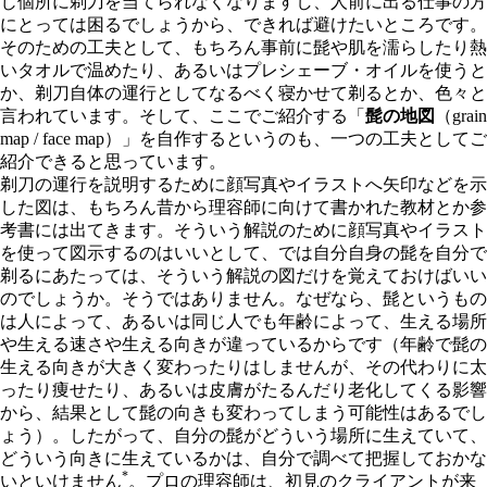
じ個所に剃刀を当てられなくなりますし、人前に出る仕事の方
にとっては困るでしょうから、できれば避けたいところです。
そのための工夫として、もちろん事前に髭や肌を濡らしたり熱
いタオルで温めたり、あるいはプレシェーブ・オイルを使うと
か、剃刀自体の運行としてなるべく寝かせて剃るとか、色々と
言われています。そして、ここでご紹介する「
髭の地図
（grain
map / face map）」を自作するというのも、一つの工夫としてご
紹介できると思っています。
剃刀の運行を説明するために顔写真やイラストへ矢印などを示
した図は、もちろん昔から理容師に向けて書かれた教材とか参
考書には出てきます。そういう解説のために顔写真やイラスト
を使って図示するのはいいとして、では自分自身の髭を自分で
剃るにあたっては、そういう解説の図だけを覚えておけばいい
のでしょうか。そうではありません。なぜなら、髭というもの
は人によって、あるいは同じ人でも年齢によって、生える場所
や生える速さや生える向きが違っているからです（年齢で髭の
生える向きが大きく変わったりはしませんが、その代わりに太
ったり痩せたり、あるいは皮膚がたるんだり老化してくる影響
から、結果として髭の向きも変わってしまう可能性はあるでし
ょう）。したがって、自分の髭がどういう場所に生えていて、
どういう向きに生えているかは、自分で調べて把握しておかな
*
いといけません
。プロの理容師は、初見のクライアントが来