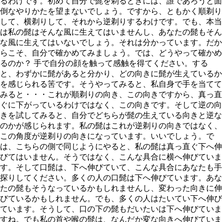
るわけです。初めて自分で髭を剃るときには、誰であろうと面
倒なやりかたを望まないでしょう。ですから、ともかく順剃り
して、横剃りして、それから逆剃りするわけです。でも、本当
は私の髭はそんな風に生えてはいませんし、あなたの髭もそん
な風に生えてはいないでしょう。それは分かっています。だか
らこそ、自分で確かめてみましょう。では、どうやって確かめ
るのか？ 手で自分の顔を触って感触を得てください。する
と、わずかに髭があると分かり、どの向きに髭が生えているか
を感じられる筈です。そうやってみると、私自身で手を当てて
みると・・・これが順剃りの向き、この向きですから、真っ直
ぐに下がっているわけではなく、この向きです。そして逆の向
きを試してみると、自分でどちらが髭の生えている向きと逆な
のかが感じられます。私の髭はこれが逆剃りの向きではなく、
この角度が逆剃りの向きになっています。いいでしょう。で
は、こちらの側で同じようにやると、私の髭は真っ直ぐ下へ伸
びてはいません。そうではなく、こんな具合に横へ伸びていま
す。そして口髭は、下へ伸びていて、こんな具合にあなたも手
探りしてください。多くの人の口髭は下へ伸びています。あな
たの髭もそうなっているかもしれませんし、変わった向きに伸
びているかもしれません。でも、多くの人はたいてい下へ伸び
ています。そうして、口の下の髭もだいたいは下へ伸びていま
すね。でも私の首や喉の髭は、なんだか変な向きへ伸びていま