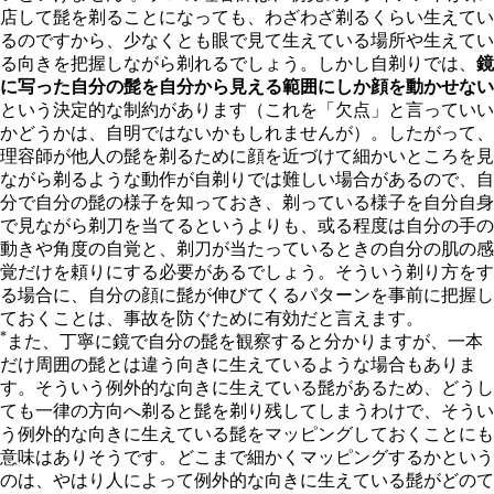
店して髭を剃ることになっても、わざわざ剃るくらい生えてい
るのですから、少なくとも眼で見て生えている場所や生えてい
る向きを把握しながら剃れるでしょう。しかし自剃りでは、
鏡
に写った自分の髭を自分から見える範囲にしか顔を動かせない
という決定的な制約があります（これを「欠点」と言っていい
かどうかは、自明ではないかもしれませんが）。したがって、
理容師が他人の髭を剃るために顔を近づけて細かいところを見
ながら剃るような動作が自剃りでは難しい場合があるので、自
分で自分の髭の様子を知っておき、剃っている様子を自分自身
で見ながら剃刀を当てるというよりも、或る程度は自分の手の
動きや角度の自覚と、剃刀が当たっているときの自分の肌の感
覚だけを頼りにする必要があるでしょう。そういう剃り方をす
る場合に、自分の顔に髭が伸びてくるパターンを事前に把握し
ておくことは、事故を防ぐために有効だと言えます。
*
また、丁寧に鏡で自分の髭を観察すると分かりますが、一本
だけ周囲の髭とは違う向きに生えているような場合もありま
す。そういう例外的な向きに生えている髭があるため、どうし
ても一律の方向へ剃ると髭を剃り残してしまうわけで、そうい
う例外的な向きに生えている髭をマッピングしておくことにも
意味はありそうです。どこまで細かくマッピングするかという
のは、やはり人によって例外的な向きに生えている髭がどのて