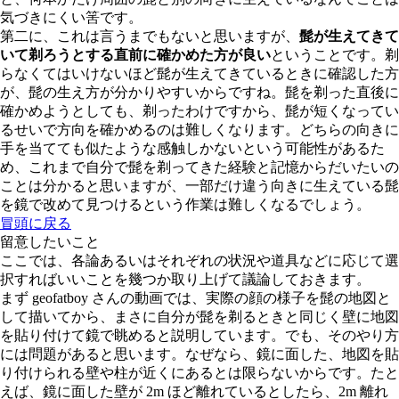
気づきにくい筈です。
第二に、これは言うまでもないと思いますが、
髭が生えてきて
いて剃ろうとする直前に確かめた方が良い
ということです。剃
らなくてはいけないほど髭が生えてきているときに確認した方
が、髭の生え方が分かりやすいからですね。髭を剃った直後に
確かめようとしても、剃ったわけですから、髭が短くなってい
るせいで方向を確かめるのは難しくなります。どちらの向きに
手を当てても似たような感触しかないという可能性があるた
め、これまで自分で髭を剃ってきた経験と記憶からだいたいの
ことは分かると思いますが、一部だけ違う向きに生えている髭
を鏡で改めて見つけるという作業は難しくなるでしょう。
冒頭に戻る
留意したいこと
ここでは、各論あるいはそれぞれの状況や道具などに応じて選
択すればいいことを幾つか取り上げて議論しておきます。
まず geofatboy さんの動画では、実際の顔の様子を髭の地図と
して描いてから、まさに自分が髭を剃るときと同じく壁に地図
を貼り付けて鏡で眺めると説明しています。でも、そのやり方
には問題があると思います。なぜなら、鏡に面した、地図を貼
り付けられる壁や柱が近くにあるとは限らないからです。たと
えば、鏡に面した壁が 2m ほど離れているとしたら、2m 離れ