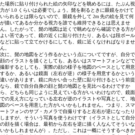
た場所に貼り付けられた絵の矢印などを眺めるには、たぶん視
力が 1.0 くらいは必要でしょう。髭を剃るときに眼鏡をかけて
いられるとは限らないので、眼鏡を外して 2m 先の絵を見て何
が描いてあるか分かる視力を誰でも維持できるとは思えませ
ん。したがって、髭の地図は近くで眺めながら確認できる方が
よい筈であって、鏡の近くに貼り付けたり、あるいは段ボール
などに貼って立てかけるにしても、鏡に近くなければなりませ
ん。
次に、髭の地図をどう作るかという点についてですが、自分で
顔のイラストを描くとしても、あるいはスマートフォンなどで
撮影するとしても、実際の顔の様子を地図のベースとして用意
するか、あるいは鏡面（左右が逆）の様子を用意するかという
違いがあります。鏡に向かい合った壁に貼り付けるという前提
なら、鏡で自分自身の顔と髭の地図とを見比べるわけですか
ら、どちらも同じように見えている方がいいわけなので、鏡面
での見え方になっている左右が逆のイラストや写真として、地
図のベースを用意した方がいいかもしれません。つまり、スマ
ートフォンのサブ・カメラで自撮りすると左右が逆になったり
しますが、そういう写真を使うわけです（イラストとして自分
の顔を描く場合は、最初から左右を逆に描く人なんてそういな
いかもしれませんが）。ただし、これは一概にそうするべきか