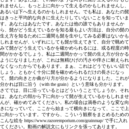
れませんし、もっと上に向かって生えるのかもしれませんし、
あるいは下へ生えるのかもしれません。でも私は、あなたの髭
はきっと平均的な向きに生えたりしていないことを知っていま
す。あなたはあなたです。あなたは他の誰でもありませんか
ら、髭がどう生えているかを知る最もよい方法は、自分の髭の
生え方を知るために二週間も髭を生やしてみる必要はないかも
しれませんが、いずれにしても髭が生えてきて、自分で眺めて
みて髭がどう生えているかを確かめられるには、或る程度の時
間がかかるでしょう。私は二週間かかって髭の生え方が分かる
ようになりましたが、これは無精ひげの汚さや痒さに耐えられ
なくなったからでもあります。まぁ、これはどうでもいい話で
しょう。ともかく十分に髭を確かめられるだけの長さになっ
て、髭の向きとか曲がり方が分かるようになりました。これが
分かれば目に沿う（with the grain）という意味も分かります。
さてでは、目に沿っているとはどういうことでしょうか。それ
は、あなたの頬から下に向かって髭が生えているかもしれませ
んが、確かめてみてください。私の場合は渦巻のような変な向
きになっていて、ここから始まって横向きになって、ここで上
に向かっています。ですから、こういう観察をまとめるための
こんな絵を https://www.razoremporium.com/grainmap/ で手に入れ
てください。動画の解説文にもリンクを張ってあります。