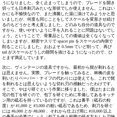
うになりました。全く止まってしまうので、ブレードを開き
切っても日本剃刀みたいな形状でしか使えません。これはい
かにも不愉快なので、また沸騰した湯に漬けてみようかと思
いましたが、何度も同じことをしてスケールを変形させ続け
るのもどうかと考え直しました。どのみち自分の道具なので
すから、使いやすいように手を入れることに問題はないでし
ょう。ということで、骨董品としての価値は全くなくなって
しまいますが、精密ヤスリで spacer pin をスケールの内側で
削ることにしました。おおよそ 0.5mm ていど削って、再び
tail がスケールどうしの隙間を抜けるようになったので、ひ
とまず満足しています。
次に、ヴィンテージの道具ですから、最初から髭が剃れると
は思えません。実際、ブレードを触ってみると、林檎の皮を
剥いたりペーパー・ナイフの代わりには使えても、これで髭
を剃れるとは思えないような切れ刃の感触だったわけです。
そこで、やはり研ぐという作業に移りました。僕はたまに自
宅の包丁を研ぐので、包丁を研ぐために常備してあるキッチ
ン用の砥石を持っているのですが、これは番手（砥石の粒
度）が #1,000 と #3,000 の粗い砥石であるため、剃刀を研ぐ
には #6,000 とか #8,000 、それから仕上げ用に #10,000 以上
の番手が必要でしょう（包丁を使う範囲の研ぎ方をした刃物