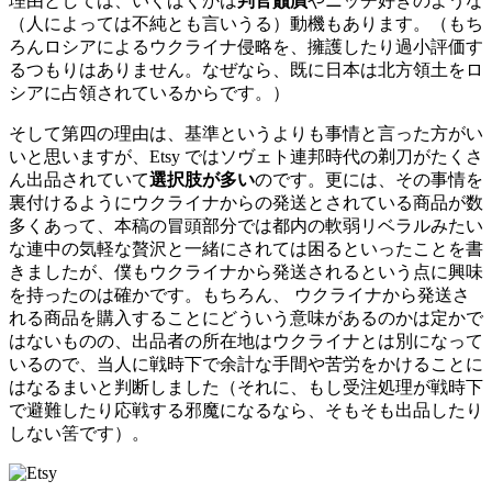
理由としては、いくばくかは
判官贔屓
やニッチ好きのような
（人によっては不純とも言いうる）動機もあります。（もち
ろんロシアによるウクライナ侵略を、擁護したり過小評価す
るつもりはありません。なぜなら、既に日本は北方領土をロ
シアに占領されているからです。）
そして第四の理由は、基準というよりも事情と言った方がい
いと思いますが、Etsy ではソヴェト連邦時代の剃刀がたくさ
ん出品されていて
選択肢が多い
のです。更には、その事情を
裏付けるようにウクライナからの発送とされている商品が数
多くあって、本稿の冒頭部分では都内の軟弱リベラルみたい
な連中の気軽な贅沢と一緒にされては困るといったことを書
きましたが、僕もウクライナから発送されるという点に興味
を持ったのは確かです。もちろん、 ウクライナから発送さ
れる商品を購入することにどういう意味があるのかは定かで
はないものの、出品者の所在地はウクライナとは別になって
いるので、当人に戦時下で余計な手間や苦労をかけることに
はなるまいと判断しました（それに、もし受注処理が戦時下
で避難したり応戦する邪魔になるなら、そもそも出品したり
しない筈です）。