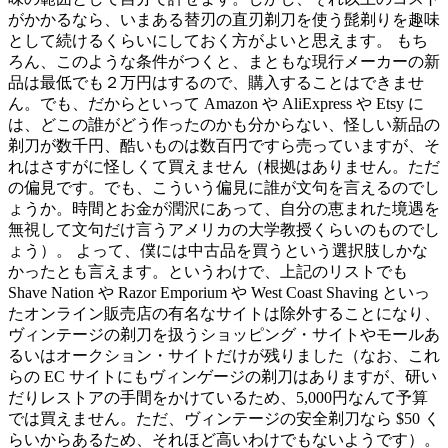
がかかるなら、いまある替刃の直刃剃刀を使う髭剃りを趣味
として続けるくらいにしておく方がよいと思えます。 もち
ろん、このような条件がつくと、まともな現行メーカーの新
品は最低でも２万円はするので、購入することはできませ
ん。でも、だからといって Amazon や AliExpress や Etsy に
は、どこの誰がどう作ったのかも分からない、怪しい新品の
剃刀が数千円、酷いものは数百円ですら売っていますが、そ
れはさすがに怪しくて買えません（根拠はありません。ただ
の偏見です。でも、こういう偏見に誰が文句を言えるのでし
ょうか。時間とお金が潤沢にあって、自分の恵まれた境遇を
無視して文句だけ言うアメリカの大学教授くらいのものでし
ょう）。 よって、僕には中古品を買うという選択肢しかな
かったとも言えます。というわけで、上記のリストでも
Shave Nation や Razor Emporium や West Coast Shaving といっ
たオンライン販売店の有名なサイトは除外することになり、
ヴィンテージの剃刀を扱うショッピング・サイトやモールあ
るいはオークション・サイトだけが残りました（なお、これ
らの EC サイトにもヴィンゲージの剃刀はありますが、研い
だりレストアの手間をかけているため、5,000円なんて予算
では買えません。ただ、ヴィンテージの安全剃刀なら $50 く
らいからあるため、それほど高いわけでもないようです）。