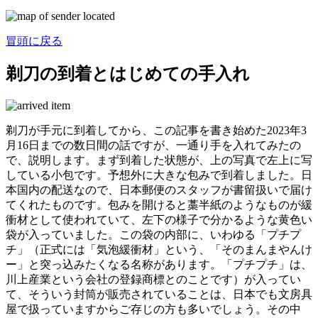
冒頭に戻る
剃刀の到着とはじめての手入れ
剃刀が手元に到着してから、この記事を書き始めた2023年3
月16日までの数日間の話ですが、一通り手を入れてみたの
で、説明します。まず到着した状態が、上の写真で左上に写
している小包です。予想外に大きな包みで到着しました。日
本国内の配送なので、日本郵便のスタッフが書留扱いで届け
てくれたものです。包みを開けると藁半紙のようなものが緩
衝材として使われていて、左下の様子で分かるような黄色い
袋が入っていました。この袋の内部に、いわゆる「プチプ
チ」（正式には「気泡緩衝材」という、「そのまんまやんけ
ー」と突っ込みたくなる名称があります。「プチプチ」は、
川上産業という会社の登録商標とのことです）が入ってい
て、そういう封筒が販売されていることは、日本でも文房具
屋で扱っていますからご存じの方も多いでしょう。その中