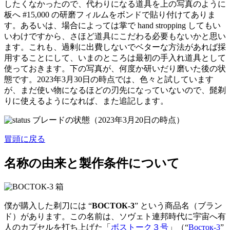
したくなかったので、代わりになる道具を上の写真のように
板へ #15,000 の研磨フィルムをボンドで貼り付けてありま
す。あるいは、場合によっては掌で hand stropping してもい
いわけですから、さほど道具にこだわる必要もないかと思い
ます。これも、過剰に出費しないでベターな方法があれば採
用することにして、いまのところは最初の手入れ道具として
使っておきます。下の写真が、何度か研いだり磨いた後の状
態です。2023年3月30日の時点では、色々と試しています
が、まだ使い物になるほどの刃先になっていないので、髭剃
りに使えるようになれば、また追記します。
ブレードの状態（2023年3月20日の時点）
冒頭に戻る
名称の由来と製作条件について
箱
僕が購入した剃刀には “
ВОСТОК-3
” という商品名（ブラン
ド）があります。この名前は、ソヴェト連邦時代に宇宙へ有
人のカプセルを打ち上げた「
ボストーク３号
」（“
Восток-3
”