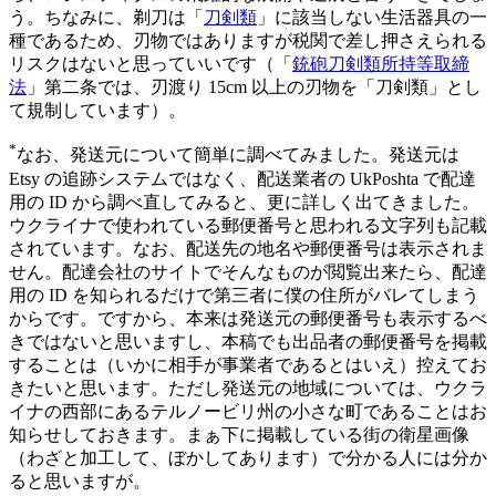
う。ちなみに、剃刀は「
刀剣類
」に該当しない生活器具の一
種であるため、刃物ではありますが税関で差し押さえられる
リスクはないと思っていいです（「
銃砲刀剣類所持等取締
法
」第二条では、刃渡り 15cm 以上の刃物を「刀剣類」とし
て規制しています）。
*
なお、発送元について簡単に調べてみました。発送元は
Etsy の追跡システムではなく、配送業者の UkPoshta で配達
用の ID から調べ直してみると、更に詳しく出てきました。
ウクライナで使われている郵便番号と思われる文字列も記載
されています。なお、配送先の地名や郵便番号は表示されま
せん。配達会社のサイトでそんなものが閲覧出来たら、配達
用の ID を知られるだけで第三者に僕の住所がバレてしまう
からです。ですから、本来は発送元の郵便番号も表示するべ
きではないと思いますし、本稿でも出品者の郵便番号を掲載
することは（いかに相手が事業者であるとはいえ）控えてお
きたいと思います。ただし発送元の地域については、ウクラ
イナの西部にあるテルノービリ州の小さな町であることはお
知らせしておきます。まぁ下に掲載している街の衛星画像
（わざと加工して、ぼかしてあります）で分かる人には分か
ると思いますが。