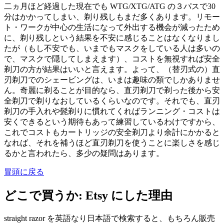
二ヵ月ほど経過した現在でも WTG/XTG/ATG の３パスで30
分はかかってしまい、剃り残しもまだ多くあります。リモー
ト・ワークが中心の生活になって外出する機会が減ったため
に、剃り残しという結果を不安に感じることはなくなりまし
たが（もし不安でも、いまでもマスクをしている人は多いの
で、マスクで隠してしまえます）、コストを無視すれば安全
剃刀の方が結果はいいと言えます。よって、（替刃式の）直
刃剃刀でのシェービングは、いまは趣味の類でしかありませ
ん。奇麗に剃ることが目的なら、直刃剃刀で剃った後から安
全剃刀で剃りなおしているくらいなのです。それでも、直刃
剃刀の手入れや髭剃りに慣れてくればランニング・コストは
安くできるという期待もあって練習しているわけですから、
これでコストもカートリッジの安全剃刀より余計にかかると
なれば、それを補うほど直刃剃刀を使うことに楽しさを感じ
るかと言われたら、多少の疑問はあります。
冒頭に戻る
どこで買うか: Etsy にした理由
straight razor を英語なり日本語で検索すると、もちろん販売