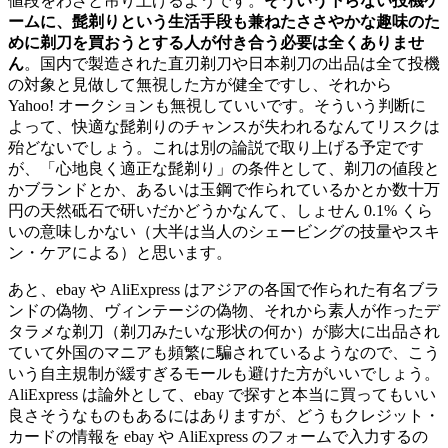
値段をわざと吊り上げるようです。
そういう下らない投機ゲ
ームに、髭剃りという生活手段も兼ねたささやかな趣味のた
めに剃刀を買おうとする人が付き合う必要は全くありませ
ん
。国内で製造された直刃剃刀や日本剃刀の出品は全て投機
の対象と見做して無視した方が健全ですし、それから
Yahoo! オークションも無視していいです。そういう判断に
よって、快適な髭剃りのチャンスが失われるなんてリスクは
殆どないでしょう。これは別の論説で取り上げる予定です
が、「心地良く適正な髭剃り」の条件として、剃刀の値段と
かブランドとか、あるいは玉鋼で作られているかとか数十万
円の天然砥石で研いだかどうかなんて、しょせん 0.1% くら
いの意味しかない（大半は当人のシェービングの技量やスキ
ン・ケアによる）と思います。
あと、ebay や AliExpress はアジアの各国で作られた有名ブラ
ンドの偽物、ヴィンテージの偽物、それから素人が作ったデ
タラメな剃刀（剃刀みたいな形状の何か）が膨大に出品され
ていて外国のマニアも頻繁に騙されているようなので、こう
いう自主規制が緩すぎるモールも避けた方がいいでしょう。
AliExpress は論外として、ebay で探すと本当に買ってもいい
良さそうなものもあるにはありますが、どうもクレジット・
カードの情報を ebay や AliExpress のフォームで入力するの