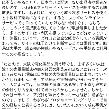
に不安があることと、日本向けに配送しない出品者や業者が
多いので、いわゆるフォワード・サービスを利用するのも胡
散臭いですし、おまけに、そういう取り次ぎサービスを使う
と手数料で割高になります。 すると、大手のオンライン・
サービスでは Etsy くらいしか残らないわけです。もちろ
ん、こういう選択肢を残してゆく途中で取捨選択しましたか
ら、多くのサイトは（剃刀を扱っていることが分かっていて
も）無視しています。どれほど健全な経営をしている実態が
あっても、サイトの様子だけで判断することは困難です。結
局は大手の、或る種の権威があるサービスから手始めに利用
*
するのが妥当でしょう
。
*
たとえば、大阪で電化製品を買う時でも、まず多くの人は
近くの家電量販店や個人経営の馴染みの店などに行って、次
に（昔なら）堺筋は日本橋の大型家電量販店に出向いていた
かもしれません。そして品揃えや実勢価格が分かってきた
ら、人によっては、日本橋の脇道にある安くて実直な経営者
の会社なり店を見つけて通ったのかもしれません。しかし、
それは一部のマニアだけが味わうラッキーな経験に過ぎない
のです。そして、わざわざブログやメーリング・リストで自
分の経験を公表するときには、だいたいにおいて成功事例が