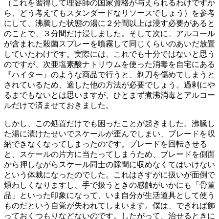
（これを習得して理容師の国家資格が与えられるわけですか
ら、どう考えてもスタンダードなリソースでしょう）を参考
にして、沸騰した状態の湯に２分間以上は浸す必要があると
のことで、３分間だけ浸しました。そして次に、アルコール
が含まれた殺菌スプレーを噴霧して同じくらいのあいだ放置
していたわけです。実際には、これでも十分ではないと思う
のですが、次亜塩素酸ナトリウムを使った消毒を自宅にある
『ハイター』のような商品で行うと、剃刀を傷めてしまうと
されているため、適した他の方法が必要でしょう。過剰にや
るまでもないとは思いますが、ひとまず煮沸消毒とアルコー
ルだけで済ませておきました。
しかし、この処置だけでも困ったことが起きました。沸騰し
た湯に漬けたせいでスケールが歪んでしまい、ブレードを収
納できなくなってしまったのです。ブレードを回転させる
と、スケールの片方に当たってしまうため、ブレードを側面
から押しながらスケール同士の隙間に収めなくてはいけない
という体裁になったのでした。これはさすがに扱いが面倒で
煩わしくなりますし、手で扱うときの感触がいかにも「骨董
品」といった印象になって、いま自分が生活道具として使う
ものだという自覚が失われてしまいます。僕は、できれば飾
っておくつもりなどないのです。したがって、治せるときに