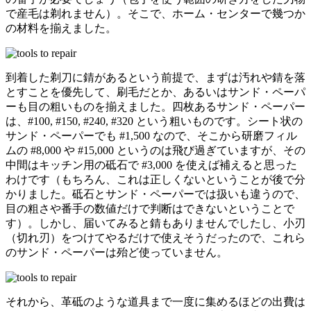
で産毛は剃れません）。そこで、ホーム・センターで幾つか
の材料を揃えました。
到着した剃刀に錆があるという前提で、まずは汚れや錆を落
とすことを優先して、刷毛だとか、あるいはサンド・ペーパ
ーも目の粗いものを揃えました。四枚あるサンド・ペーパー
は、#100, #150, #240, #320 という粗いものです。シート状の
サンド・ペーパーでも #1,500 なので、そこから研磨フィル
ムの #8,000 や #15,000 というのは飛び過ぎていますが、その
中間はキッチン用の砥石で #3,000 を使えば補えると思った
わけです（もちろん、これは正しくないということが後で分
かりました。砥石とサンド・ペーパーでは扱いも違うので、
目の粗さや番手の数値だけで判断はできないということで
す）。しかし、届いてみると錆もありませんでしたし、小刃
（切れ刃）をつけてやるだけで使えそうだったので、これら
のサンド・ペーパーは殆ど使っていません。
それから、革砥のような道具まで一度に集めるほどの出費は