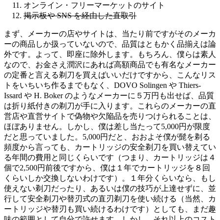
オンライン・フリーマーケットのサイト
掲示板や SNS を経由した直取引
まず、メーカーの店やサイトは、当たり前ですがそのメーカ
ーの商品しか扱っていないので、品質はともかく品揃えは論
外です。よって、即座に除外します。もちろん、僕らは素人
なので、お金さえ潤沢にあれば高額商品でも有名なメーカー
の定番と言える剃刀を買えばいいだけですから、こんなリス
トをいちいち作るまでもなく、DOVO Solingen や Thiers-
Issard や H. Boker のようなメーカーに５万円も出せば、品質
は折り紙付きの剃刀が手に入ります。これらのメーカーの直
営店や直営サイトで偽物や欠陥品を売りつけられることは、
ほぼありません。しかし、僕は差し当たって5,000円が限度
だと思っていました。5,000円だと、おおよそ僕が髭を剃る
頻度から言っても、カートリッジの安全剃刀を買い替えてい
る年間の費用と同じくらいです（つまり、カートリッジは４
個で2,500円前後ですから、僕は１年でカートリッジを８回
くらいしか交換しないわけです）。１年分くらいなら、もし
使えない剃刀だったり、あるいは僕の技巧が上達せずに、並
行して安全剃刀や替刃式の直刃剃刀を使い続ける（当然、カ
ートリッジや替刃も買い続けるわけです）としても、まだ趣
味の範囲として自分で許せます。しかし、それ以上のコスト