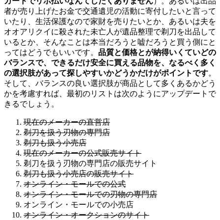
カードでリボ払いなんてしたくありません
）。あるいは出品
者が売り上げたお金で交通遺児の活動に寄付したいと言って
いたり、生活保護なので家財を売りたいとか、あるいは夫を
オオアリクイに殺された未亡人が遺品整理で剃刀を出品して
いるとか、そんなことは本当だろうと嘘だろうと買う側にと
ってはどうでもいいです。
品質と価格とが納得いくていどの
バランスで、できるだけ安全に買える品物を、なるべく多く
の選択肢があって探しやすいかどうかだけがポイントです
。
そして、バランスの良い選択肢が商品として多くあるかどう
かを考慮すれば、最初のリストは次のようにアップデートで
きるでしょう。
現在のメーカーの直営店
剃刀を扱う刃物の専門店
剃刀も扱う小売店
現在のメーカーの公式販売サイト
剃刀を扱う刃物の専門店の販売サイト
剃刀も扱う小売店の販売サイト
オンライン・モールでの公式
オンライン・モールでの刃物の専門店
オンライン・モールでの小売店
オンライン・オークションのサイト