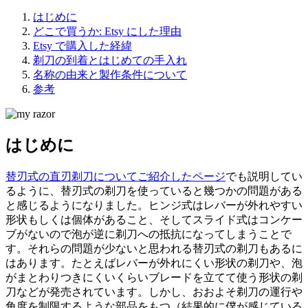
はじめに
どこで買うか: Etsy にした理由
Etsy で購入した経緯
剃刀の到着とはじめての手入れ
名称の由来と製作条件について
参考
はじめに
替刃式の直刃剃刀についてご紹介したページ
でも説明してい
るように、替刃式の剃刀を使っていると幾つかの問題がある
と感じるようになりました。ヒンジ式はレバーが外れやすい
形状もしくは個体があること、そしてスライド式はコンケー
ブがないので泡が逆に剃刀への抵抗になってしまうことで
す。それらの問題が少ないと思われる替刃式の剃刀もあるに
はあります。たとえばレバーが外れにくい形状の剃刀や、泡
がまとわりつきにくいくらいブレードを立てて使う形状の剃
刀などが発売されています。しかし、おおよそ剃刀の運行や
角度を制限するような部品をもつ（結果的に僕が感じている