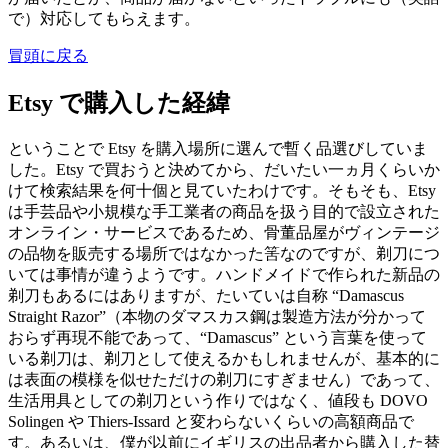
で）対応してもらえます。
冒頭に戻る
Etsy で購入した経緯
ということで Etsy を購入場所に選んで暫く品選びしていま
した。Etsy で買おうと決めてから、だいたい一ヵ月くらいか
けて検索結果を何十個と見ていたわけです。そもそも、Etsy
は手芸品や小規模な手工業者の商品を扱う目的で設立された
オンライン・サービスであるため、骨董品屋がヴィンテージ
の品物を販売する場所ではなかった筈なのですが、剃刀につ
いては事情が違うようです。ハンドメイドで作られた新品の
剃刀もあるにはありますが、たいていは自称 “Damascus
Straight Razor”（本物のダマスカス鋼は製造方法が分かって
おらず再現不能であって、“Damascus” という言葉を使って
いる剃刀は、剃刀として使えるかもしれませんが、基本的に
は表面の模様を似せただけの剃刀にすぎません）であって、
生活用具としての剃刀という作りではなく、値段も DOVO
Solingen や Thiers-Issard と変わらないくらいの高額商品で
す。あるいは、僕が以前にイギリスの出品者から購入した替