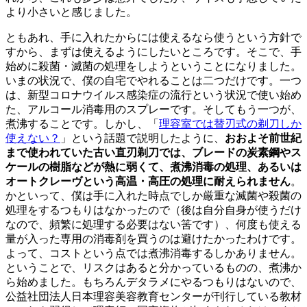
より小さいと感じました。
ともあれ、手に入れたからには使えるなら使うという方針で
すから、まずは使えるようにしたいところです。そこで、手
始めに殺菌・滅菌の処理をしようということになりました。
いまの状況で、僕の自宅でやれることは二つだけです。一つ
は、新型コロナウイルス感染症の流行という状況で使い始め
た、アルコール消毒用のスプレーです。そしてもう一つが、
煮沸することです。しかし、「
理容室では替刃式の剃刀しか
使えない？
」という話題で説明したように、
おおよそ前世紀
まで使われていた古い直刃剃刀では、ブレードの炭素鋼やス
ケールの樹脂などが熱に弱くて、煮沸消毒の処理、あるいは
オートクレーヴという高温・高圧の処理に耐えられません
。
かといって、僕は手に入れた時点でしか厳重な滅菌や殺菌の
処理をするつもりはなかったので（後は自分自身が使うだけ
なので、頻繁に処理する必要はない筈です）、何度も使える
量が入った専用の消毒剤を買うのは避けたかったわけです。
よって、コストという点では煮沸消毒するしかありません。
ということで、リスクはあると分かっているものの、煮沸か
ら始めました。もちろんデタラメにやるつもりはないので、
公益社団法人日本理容美容教育センターが刊行している教材