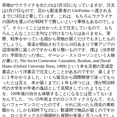
荷物がウクライナを出たのは3月3日になっていますが、注文
は2月27日なので、店から配送業者の UkrPoshta へ渡される
までに5日ほど要しています。これは、もちろんウクライナ
の国内を運ぶのが戦時下で難しいという事情もあるのでしょ
*
う
。そういうことは分かった上で注文しているので、もち
ろんこんなことに文句など付けるつもりはありません。実
際、戦争をやっている国から荷物が届くだけでも大したもの
でしょうし、発送が開始されてから10日あまりで東アジアの
辺境地帯に届くのですから有り難いものです。僕は（法学部
の）学部生だった頃に、ゲーレン・ストローソンという人物
が書いた
The Secret Connexion: Causation, Realism, and David
Hume
(Oxford University Press, 1989) という本を京都の至成堂
書店という洋書店で注文したことがあるのですが、届くまで
に１年かかりました。いくら版元から国際郵便で送ってもら
ったとは言え、本が届くまでに１年も待つとは、僕が明治時
代の大学生や学者の逸話として見聞きしていたようなこと
を、100年後の自分も体験することになるとは思ってもいま
せんでした。つい35年前までのロジスティクスなんて、そん
なパフォーマンスだったのです。それに比べたら現在の東欧
圏から（しかも戦時下なのに）数週間で物品が届くのですか
ら、ロジスティクスの飛躍的な展開や進展と言うべきでしょ