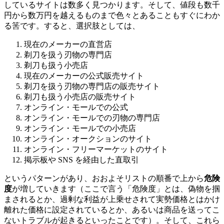
しているサイトは数多く見つかります。そして、値段も数千
円から数万円を越えるものまで色々とあることもすぐにわか
る筈です。すると、選択肢としては、
現在のメーカーの直営店
剃刀を扱う刃物の専門店
剃刀も扱う小売店
現在のメーカーの公式販売サイト
剃刀を扱う刃物の専門店の販売サイト
剃刀も扱う小売店の販売サイト
オンライン・モールでの公式
オンライン・モールでの刃物の専門店
オンライン・モールでの小売店
オンライン・オークションのサイト
オンライン・フリーマーケットのサイト
掲示板や SNS を経由した直取引
というパターンがあり、おおよそリストの順番で上から
危険
度
が増していきます（ここで言う「危険度」とは、偽物を掴
まされるとか、過剰な利益が上乗せされて実勢価格とはかけ
離れた価格に設定されているとか、あるいは商品を送ってこ
ないトラブルが起きるといったことです）。そして、これら