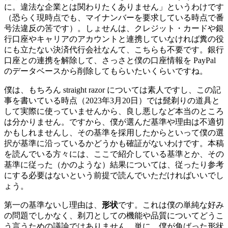
に。違法な企業とは関わりたくありません」というわけです
（恐らく現時点でも、マイナンバーを要求している時点で番
号法違反の筈です）。しょせんは、クレジット・カードや銀
行口座やキャリアのアカウントと連携していなければ糞の役
にも立たない決済代行会社なんて、こちらも不要です。銀行
口座との連携を解除して、さっさと僕の口座情報を PayPal
のデータベースから削除してもらいたいくらいですね。
僕は、もちろん straight razor については素人ですし、この記
事を書いている時点（2023年3月20日）では髭剃りの道具と
して実際に使っていませんから、良し悪しなど本当のところ
は分かりません。ですから、僕が選んだ基準や理由は不適切
かもしれませんし、その基準を採用したからといって僕の選
択が基準に沿っているかどうかも確証がないわけです。本稿
を読んでいる方々には、ここで紹介している基準とか、その
基準に従った（かのような）結果については、従ったり参考
にする必要はないという前提で読んでいただければいいでし
ょう。
第一の基準ないし理由は、
形状
です。これは僕の単純な好み
の問題でしかなく、剃刀としての機能や品質についてどうこ
う言うための議論ではありません。単に、僕が角ばった形状