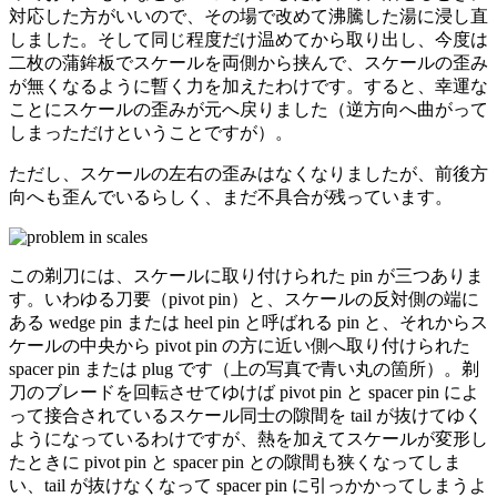
対応した方がいいので、その場で改めて沸騰した湯に浸し直
しました。そして同じ程度だけ温めてから取り出し、今度は
二枚の蒲鉾板でスケールを両側から挟んで、スケールの歪み
が無くなるように暫く力を加えたわけです。すると、幸運な
ことにスケールの歪みが元へ戻りました（逆方向へ曲がって
しまっただけということですが）。
ただし、スケールの左右の歪みはなくなりましたが、前後方
向へも歪んでいるらしく、まだ不具合が残っています。
この剃刀には、スケールに取り付けられた pin が三つありま
す。いわゆる刀要（pivot pin）と、スケールの反対側の端に
ある wedge pin または heel pin と呼ばれる pin と、それからス
ケールの中央から pivot pin の方に近い側へ取り付けられた
spacer pin または plug です（上の写真で青い丸の箇所）。剃
刀のブレードを回転させてゆけば pivot pin と spacer pin によ
って接合されているスケール同士の隙間を tail が抜けてゆく
ようになっているわけですが、熱を加えてスケールが変形し
たときに pivot pin と spacer pin との隙間も狭くなってしま
い、tail が抜けなくなって spacer pin に引っかかってしまうよ