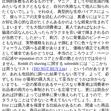
圧倒的多数を占めるものです。マニア、ましてや自意識の塊
みたいなオタクともなると、自分の失敗なんて他人に知られ
たくないでしょう。それゆえ、典型的な生存バイアスによっ
て、彼らマニアの文章を読む人の中には、裏通りにはマニア
が好む良心的な店がたくさんあるかのような錯覚が生まれて
しまいます。でも大抵の消費者は、素人であればなおさら、
脇道の店なんかに入ったらガラクタを言い値で掴まされるの
が当然です。したがって、剃刀、さらに骨董品のビンテージ
ともなれば、実勢価格をおおよそ掴むまでに色々なサイトや
フォーラムで調べる必要がありますし、価格が適正でも商売
として健全であるかどうかは、本当のところウェブ・ページ
の記述や reputation のスコアとか星の数とかだけでは分かり
ません。Reddit の shaving に関する subreddit には「ここから
は買うなリスト（
DO NOT BUY List
）」というのがあります
が、あれも包括的に調べた結果でもない筈です。よって、必
ずしも Etsy が最初の購入先として妥当かどうかは分からな
いまでも、一定の業容があるサービスなり事業者は消費者や
出品者の両方から牽制されている立場ですし、更には競合が
あれば評価によっては簡単に乗り換えられてしまうので、デ
タラメなことはできないと考えてもいいでしょう。また、
Etsy には購入者を保護する仕組みがあるため、間違った商品
が届いたとか、商品が届かないといったトラブルにも（英語