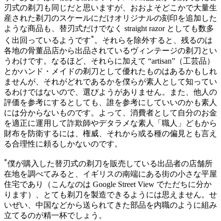
刃式の剃刀も同じだと思いますが、おおよそどこかで大量生
産された剃刀のスケールにだけオリジナルの刻印を追加した
ような商品も、替刃式だけでなく straight razor としても数多
*
く出回っているようです
。それらを除外すると、残るのは
各地の骨董品店から出品されているヴィンテージの剃刀とい
うわけです。なるほど、それらに加えて “artisan”（工芸品）
とかハンド・メイドの剃刀として優れたものはあるかもしれ
ませんが、それがどれであるかを僕らが素人として知ってい
るわけではないので、選びようがありません。また、他人の
評価を参考にするとしても、誰を参考にしていいのかも素人
には分からないものです。よって、消費者として自分のお金
を適正に運用して詐欺師やデタラメな素人「職人」どもから
財布を防衛するには、権威、それから或る種の偏見とも言え
る合理性に頼るしかないのです。
*
僕が購入した替刃式の剃刀を販売している出品者の店舗所
在地を調べてみると、イギリスの南端にある街の小さな平屋
住宅であり（こんなのは Google Street View でただちに分か
ります）、とても剃刀を製造できるようには思えません。せ
いぜい、中国などから送られてきた部品を内職のように組み
立てるのが精一杯でしょう。