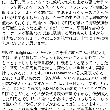
に、左下に写っているように銀紙で包んだ上から更にサラン
ラップで覆ったケースが入っていて、サランラップと銀紙を
取り除くと、ようやく右に写してあるようなケースに入った
剃刀が出てきました。なお、ケースの中の剃刀には緩衝材が
使われておらず、輸送中に箱の中で剃刀が動いて衝撃が加わ
る可能性もあったと思いますが、ケースに緩衝材を詰める
と、ケースが紙製なので逆に破損する恐れもありますから、
仕方ないのでしょう。その点を無視すれば、非常に丁寧に梱
包されていたと思います。
初めて straight razor と呼べるものを手に取ってみた感想とし
ては、まず想像していたよりも軽かったことが意外でした。
もっとずっしりした重量感が手に残るものと思っていました
が、替刃式の直刃剃刀と大して変わらない重量です。実際、
計ってみると 35g です。DOVO Shavette の公式発表である
27g よりは重いものの、僕が所持している Kazakiri という替
刃式の剃刀が 42g ですから、これよりも軽いわけです。とは
言え、DOVO の有名な BISMARCK (26810) というタイプの
剃刀でも 50g というのが公式発表の重量ですから、僕が購入
した剃刀とでは 15g の違いしかありません（もちろん、もっ
と重いタイプや軽いタイプがあることは知っています）。そ
れから、これも多少は意外でしたが、サイズも予想していた