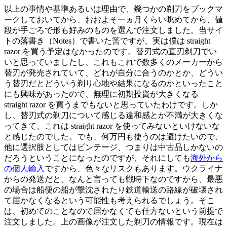
以上の事情や基準あるいは理由で、幾つかの剃刀をブックマ
ークしておいてから、おおよそ一ヵ月くらい眺めてから、値
段が手ごろで形も好みのものを選んで注文しました。当サイ
トの落書き（Notes）で書いた筈ですが、実は僕は straight
razor を買う予定はなかったのです。替刃式の直刃剃刀でい
いと思っていましたし、これもこれで数多くのメーカーから
替刃が発売されていて、どれが自分に合うのかとか、どうい
う替刃だとどういう剃り心地や結果になるのかといったこと
にも興味があったので、無理に初期投資が大きくなる
straight razor を買うまでもないと思っていたわけです。しか
し、替刃式の剃刀について感じる違和感とか不満が大きくな
ってきて、これは straight razor を使ってみないといけないな
と感じたのでした。でも、何万円も使うのは避けたいので、
他に選択肢としてはビンテージ、つまりは中古品しかないの
だろうということになったのですが、それにしても
海外から
の個人輸入
ですから、色々なリスクもあります。ウクライナ
からの発送だと、なんと言っても戦時下なのですから、最悪
の場合は船便の船が撃沈されたり鉄道輸送の路線が破壊され
て届かなくなるという可能性も考えられるでしょう。そこ
は、初めてのことなので届かなくても仕方ないという前提で
注文しました。上の画像が注文した剃刀の情報です。現在は