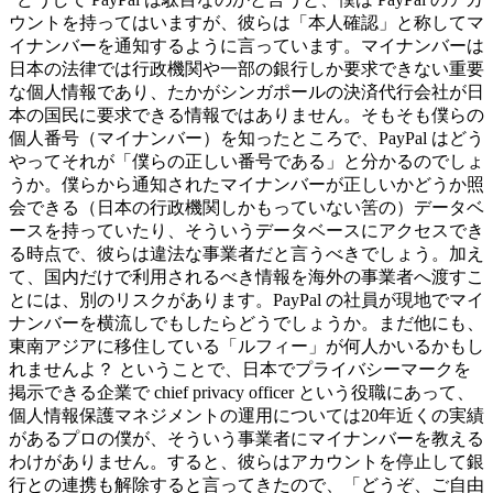
ウントを持ってはいますが、彼らは「本人確認」と称してマ
イナンバーを通知するように言っています。マイナンバーは
日本の法律では行政機関や一部の銀行しか要求できない重要
な個人情報であり、たかがシンガポールの決済代行会社が日
本の国民に要求できる情報ではありません。そもそも僕らの
個人番号（マイナンバー）を知ったところで、PayPal はどう
やってそれが「僕らの正しい番号である」と分かるのでしょ
うか。僕らから通知されたマイナンバーが正しいかどうか照
会できる（日本の行政機関しかもっていない筈の）データベ
ースを持っていたり、そういうデータベースにアクセスでき
る時点で、彼らは違法な事業者だと言うべきでしょう。加え
て、国内だけで利用されるべき情報を海外の事業者へ渡すこ
とには、別のリスクがあります。PayPal の社員が現地でマイ
ナンバーを横流しでもしたらどうでしょうか。まだ他にも、
東南アジアに移住している「ルフィー」が何人かいるかもし
れませんよ？ ということで、日本でプライバシーマークを
掲示できる企業で chief privacy officer という役職にあって、
個人情報保護マネジメントの運用については20年近くの実績
があるプロの僕が、そういう事業者にマイナンバーを教える
わけがありません。すると、彼らはアカウントを停止して銀
行との連携も解除すると言ってきたので、「どうぞ、ご自由