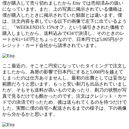
僕が購入して売り切れましたから Etsy では売却済みの扱い
になっています。また、上の写真に掲示されている価格は、
僕が購入したときに掲示されていた額面とは違います。僕
は、注文内容を表している以下の画像で左下に出ているよう
に、「WEEKEND15: 15%オフ」という値引きされた価格で
購入しましたから、送料込みで€34で決済し、そのときのレ
ートが€1=147円とちょっとなので、日本円では5,005円がク
レジット・カード会社から請求されています。
ここ最近の、そこそこ円安になっていたタイミングで注文し
ましたから、為替の影響で日本円にすると5,000円を越えて
しまったのは仕方ありませんし、最初の出費としては妥当な
範囲だろうと思います。もっと安い剃刀も出品されていまし
たが、そもそも送料が高いものであったり、剃刀の状態が写
真で見るだけでも酷かったのです。注文はクレジット・カー
ドでの決済で行ったため、後は送られてくるのを待つだけで
した。実際に僕の自宅へ配送されるまでの様子は、下の画像
から分かるかと思います。