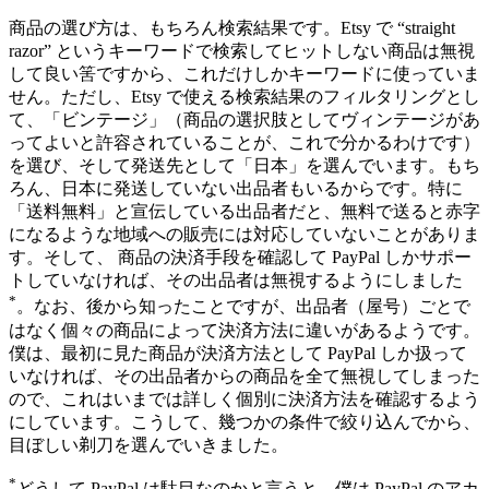
商品の選び方は、もちろん検索結果です。Etsy で “straight
razor” というキーワードで検索してヒットしない商品は無視
して良い筈ですから、これだけしかキーワードに使っていま
せん。ただし、Etsy で使える検索結果のフィルタリングとし
て、「ビンテージ」（商品の選択肢としてヴィンテージがあ
ってよいと許容されていることが、これで分かるわけです）
を選び、そして発送先として「日本」を選んでいます。もち
ろん、日本に発送していない出品者もいるからです。特に
「送料無料」と宣伝している出品者だと、無料で送ると赤字
になるような地域への販売には対応していないことがありま
す。そして、 商品の決済手段を確認して PayPal しかサポー
トしていなければ、その出品者は無視するようにしました
*
。なお、後から知ったことですが、出品者（屋号）ごとで
はなく個々の商品によって決済方法に違いがあるようです。
僕は、最初に見た商品が決済方法として PayPal しか扱って
いなければ、その出品者からの商品を全て無視してしまった
ので、これはいまでは詳しく個別に決済方法を確認するよう
にしています。こうして、幾つかの条件で絞り込んでから、
目ぼしい剃刀を選んでいきました。
*
どうして PayPal は駄目なのかと言うと、僕は PayPal のアカ