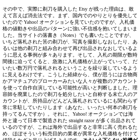
その中で、実際に剃刀を購入した Etsy が残った理由は、敢
えて言えば消去法です。まず、国内でのやりとりを優先して
いたので Yahoo! オークションを見ていたのですが、入札価
格の値動きや出品のパターンに強い不信感を抱いてしまいま
した。当サイトの落書き（Notes）でも書いたことですが、
いちど落札された筈の剃刀が、写真を撮影しなおしたり、あ
るいは他の剃刀と組み合わせて再び出品されなおしているよ
うに思える事例が多々あります。そして、入札の期限が数時
間後に迫ってくると、急激に入札価格が上がっていって、だ
いたい数万円で落札されるということを繰り返しているよう
に見えるわけです。こうした経緯から、僕が思うには古物商
かアマチュアのブローカーみたいな人々が複数のアカウント
を使って自作自演している可能性が高いと判断しました。理
容師を廃業したので剃刀を処分したいと自称する未亡人のア
カウントが、所持品がどんどん落札されているにも関わらず
常に常駐していたりします（あなた、いったい何本の剃刀を
持ってるんですか）。それに、Yahoo! オークションでは海
外と違って日本で製造された straight razor が多く出品されて
いるのですが、これは海外で出品すると非常に高く売れるた
め、ほぼそういう転売目的の業者が異常な入札価格を付けて