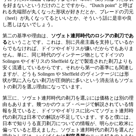
を好まないというだけのことですから、“Dutch point” と呼ば
れる先端部が丸くなった形状が好きだとか、ブレードの刃元
（heel）が丸くなってるといいとか、そういう話に是非や良
し悪しはないでしょう。
第二の基準や理由は、
ソヴェト連邦時代のロシアの剃刀であ
る
ということです。これは、別に共産主義を支持しているか
らでもなければ、ドイツやイギリスが嫌いだからでもありま
せん。単に、同じ時代のヴィンテージ物としてドイツの
Solingen やイギリスの Sheffield などで製造された剃刀よりも
安く流通しているからです。それから第一の基準にも関連し
ますが、どうも Solingen や Sheffield のヴィンテージには形
状が気に入らない剃刀が圧倒的に多いという消去法もソヴェ
トの剃刀を選ぶ理由になっています。
第三に、ソヴェト連邦時代の剃刀を選ぶには価格とは別の理
由もあります。幾つかのウェブ・ページで解説されている情
報を見ていると、ドイツやイギリスに比べてソヴェト連邦時
代の剃刀は日本での解説が不足しています。すると僕には、
日本で知りうる直刃剃刀についての情報が、明らかに欧米に
偏っていると思えました。ソヴェト連邦時代の剃刀を選んだ