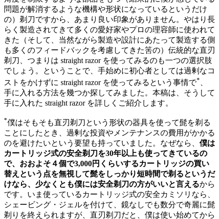
問題が解消するような機構や形状になっているというだけ
の）剃刀ですから、あまり良い印象がありません。やはり長
らく製造されてきて多くの愛好家やプロの理容師に使われて
きた（そして、当然ながら製造や設計にあたって製造する側
も多くのフィードバックを考慮してきた筈の）伝統的な直刃
剃刀、つまりは straight razor を使ってみるのも一つの選択肢
でしょう。ということで、手始めに初心者としては過剰なコ
*
ストをかけずに straight razor を使ってみるという事情で
、
手に入れる方法を幾つか探してみました。本稿は、そうして
手に入れた straight razor を詳しくご紹介します。
*
僕はそもそも直刃剃刀という形状の器具を使って髭を剃る
ことにしたとき、過剰な投資やメンテナンスの費用がかかる
のを避けたいという要望も持っていました。なぜなら、
僕は
カートリッジ式の安全剃刀を30年以上も使ってきているの
で、おおよそ４個で3,000円くらいするカートリッジの買い
替えという点を無視して髭をしっかり短時間で剃るというだ
けなら、少なくとも僕には安全剃刀の方がいいと言える
から
です。いま使っているカートリッジ式の安全カミソリなら、
シェービング・ジェルを付けて、鏡なしでも数分で奇麗に髭
剃りを終えられますが、直刃剃刀だと、僕は使い始めてから