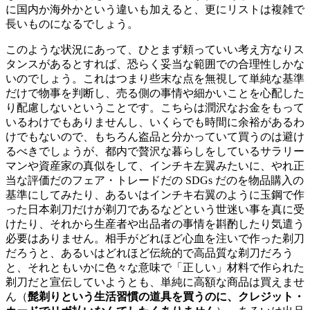
に国内か海外かという違いも加えると、更にリストは複雑で
長いものになるでしょう。
このような状況にあって、ひとまず頼っていい考え方なりス
タンスがあるとすれば、恐らく妥当な範囲での合理性しかな
いのでしょう。これはつまり些末な点を無視して単純な基準
だけで物事を判断し、売る側の事情や細かいことを心配した
り配慮しないということです。こちらは潤沢なお金をもって
いるわけでもありませんし、いくらでも時間に余裕があるわ
けでもないので、もちろん盗品と分かっていて買うのは避け
るべきでしょうが、都内で贅沢な暮らしをしているサラリー
マンや資産家の真似をして、インチキ左翼みたいに、やれ正
当な評価だのフェア・トレードだの SDGs だのを物品購入の
基準にしてみたり、あるいはインチキ右翼のように玉鋼で作
った日本剃刀だけが剃刀であるなどという世迷い事を真に受
けたり、それから生産者や出品者の事情を斟酌したり気遣う
必要はありません。相手がどれほど心血を注いで作った剃刀
だろうと、あるいはどれほど伝統的で高品質な剃刀だろう
と、それともいかに色々な意味で「正しい」材料で作られた
剃刀だと宣伝していようとも、単純に高額な商品は買えませ
ん（
髭剃りという生活習慣の道具を買うのに、クレジット・