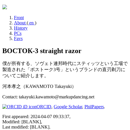
Front
About
(
en
)
History
PCs
Favs
ВОСТОК-3 straight razor
僕が所有する、ソヴェト連邦時代にスティッツという工場で
製造された「ボストーク3号」というブランドの直刃剃刀に
ついてご紹介します。
河本孝之（KAWAMOTO Takayuki）
Contact: takayuki.kawamoto@markupdancing.net
ORCID
,
Google Scholar
,
PhilPapers
.
First appeared: 2024-04-07 09:33:37,
Modified: [BLANK],
Last modified: [BLANK].