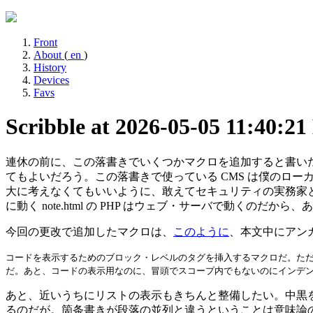
Front
About
(
en
)
History
Devices
Favs
Scribble at 2026-05-05 11:40:21
連休の前に、この落書きでいくつかマクロを追加すると書い
てもよいだろう。この落書きで使っている CMS は僕のロ
大に考えなくてもいいように、敢えてセキュリティの実務家
に動く note.html の PHP はウェブ・サーバで動
今回の更改で追加したマクロは、
このように
、本文中にアン
コードを表示するためのブロック・レベルのタグを挿入するマクロだ。た
だ。あと、コードの表示用なのに、冒頭でスコープ内でもないのにインデ
あと、近いうちにリストの表示もきちんと整備したい。中黒
るのだが。箇条書きが段落の並列と違うということは意味論