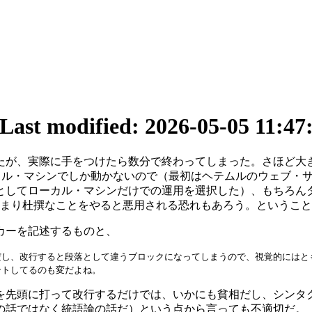
Last modified: 2026-05-05 11:47
たが、実際に手をつけたら数分で終わってしまった。さほど大
ーカル・マシンでしか動かないので（最初はヘテムルのウェブ・
としてローカル・マシンだけでの運用を選択した）、もちろん
くのだから、あまり杜撰なことをやると悪用される恐れもあろう。とい
カーを記述するものと、
だし、改行すると段落として違うブロックになってしまうので、視覚的にはと
ントしてるのも変だよね。
を先頭に打って改行するだけでは、いかにも貧相だし、シンタ
の話ではなく統語論の話だ）という点から言っても不適切だ。