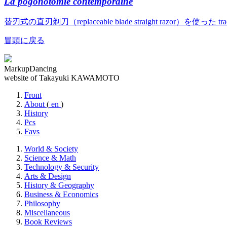
La pogonotomie contemporaine
替刃式の直刃剃刀（replaceable blade straight razor）を使っ
冒頭に戻る
MarkupDancing
website of Takayuki KAWAMOTO
Front
About
(
en
)
History
Pcs
Favs
World & Society
Science & Math
Technology & Security
Arts & Design
History & Geography
Business & Economics
Philosophy
Miscellaneous
Book Reviews