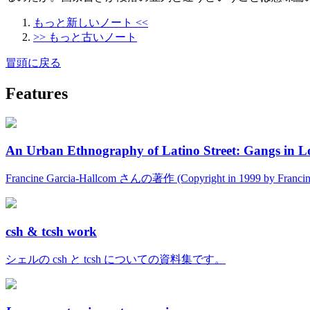
もっと新しいノート <<
>> もっと古いノート
冒頭に戻る
Features
An Urban Ethnography of Latino Street: Gangs in L
Francine Garcia-Hallcom さんの著作 (Copyright in 1999 by Fran
csh & tcsh work
シェルの csh と tcsh についての資料集です。