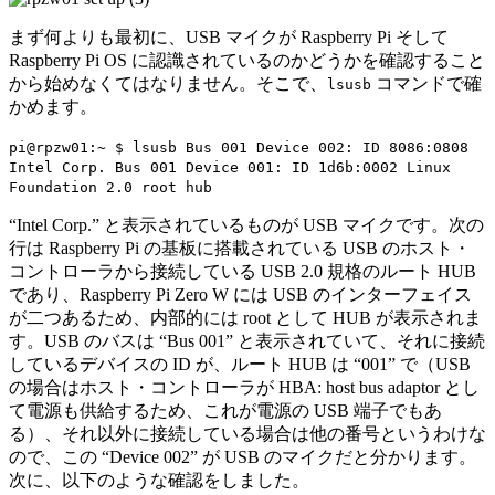
まず何よりも最初に、USB マイクが Raspberry Pi そして
Raspberry Pi OS に認識されているのかどうかを確認すること
から始めなくてはなりません。そこで、
コマンドで確
lsusb
かめます。
pi@rpzw01:~ $ lsusb Bus 001 Device 002: ID 8086:0808
Intel Corp. Bus 001 Device 001: ID 1d6b:0002 Linux
Foundation 2.0 root hub
“Intel Corp.” と表示されているものが USB マイクです。次の
行は Raspberry Pi の基板に搭載されている USB のホスト・
コントローラから接続している USB 2.0 規格のルート HUB
であり、Raspberry Pi Zero W には USB のインターフェイス
が二つあるため、内部的には root として HUB が表示されま
す。USB のバスは “Bus 001” と表示されていて、それに接続
しているデバイスの ID が、ルート HUB は “001” で（USB
の場合はホスト・コントローラが HBA: host bus adaptor とし
て電源も供給するため、これが電源の USB 端子でもあ
る）、それ以外に接続している場合は他の番号というわけな
ので、この “Device 002” が USB のマイクだと分かります。
次に、以下のような確認をしました。