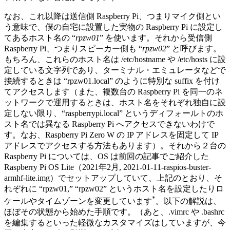
なお、これ以降は送信側 Raspberry Pi、つまりマイク側とい
う意味で、僕の自宅に設置した実物の Raspberry Pi に設定し
てあるホスト名の “
rpzw01
” を使います。それから受信側
Raspberry Pi、つまりスピーカー側も “
rpzw02
” と呼びます。
もちろん、これらのホスト名は /etc/hostname や /etc/hosts に設
定している文字列であり、ターミナル・エミュレータなどで
接続するときは “rpzw01.local” のように特別な suffix を付け
てアクセスします（また、複数台の Raspberry Pi を同一のネ
ットワークで運用するときは、ホスト名をそれぞれ独自に設
定しない限り、“raspberrypi.local” というディフォールトのホ
スト名では異なる Raspberry Pi へアクセスできないわけで
す。なお、Raspberry Pi Zero W の IP アドレスを固定して IP
アドレスでアクセスする方法もあります）。それから２台の
Raspberry Pi については、OS は前回の記事でご紹介した
Raspberry Pi OS Lite（2021年2月, 2021-01-11-raspios-buster-
armhf-lite.img）でセットアップしていて、上記のとおり、そ
れぞれに “rpzw01,” “rpzw02” というホスト名を設定したりロ
*
ケールやタイムゾーンを変更しています
。以下の解説は、
ほぼその状態から始めた手順です。（あと、.vimrc や .bashrc
を編集するといった軽微なカスタマイズはしていますが、今