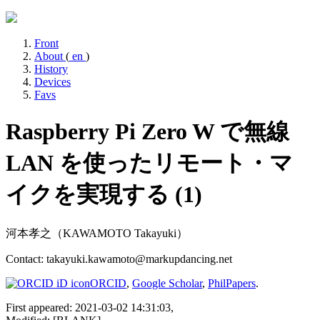
Front
About
(
en
)
History
Devices
Favs
Raspberry Pi Zero W で無線
LAN を使ったリモート・マ
イクを実現する (1)
河本孝之（KAWAMOTO Takayuki）
Contact: takayuki.kawamoto@markupdancing.net
ORCID
,
Google Scholar
,
PhilPapers
.
First appeared: 2021-03-02 14:31:03,