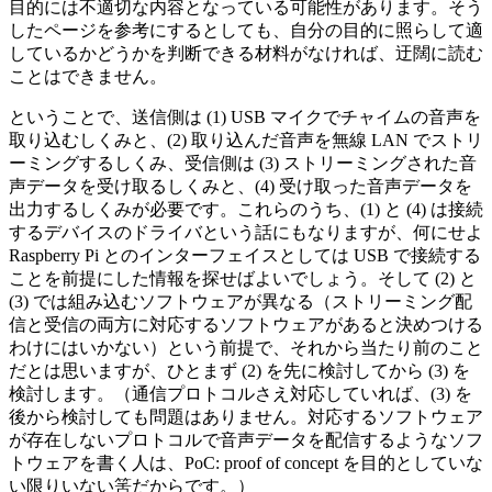
目的には不適切な内容となっている可能性があります。そう
したページを参考にするとしても、自分の目的に照らして適
しているかどうかを判断できる材料がなければ、迂闊に読む
ことはできません。
ということで、送信側は (1) USB マイクでチャイムの音声を
取り込むしくみと、(2) 取り込んだ音声を無線 LAN でストリ
ーミングするしくみ、受信側は (3) ストリーミングされた音
声データを受け取るしくみと、(4) 受け取った音声データを
出力するしくみが必要です。これらのうち、(1) と (4) は接続
するデバイスのドライバという話にもなりますが、何にせよ
Raspberry Pi とのインターフェイスとしては USB で接続する
ことを前提にした情報を探せばよいでしょう。そして (2) と
(3) では組み込むソフトウェアが異なる（ストリーミング配
信と受信の両方に対応するソフトウェアがあると決めつける
わけにはいかない）という前提で、それから当たり前のこと
だとは思いますが、ひとまず (2) を先に検討してから (3) を
検討します。（通信プロトコルさえ対応していれば、(3) を
後から検討しても問題はありません。対応するソフトウェア
が存在しないプロトコルで音声データを配信するようなソフ
トウェアを書く人は、PoC: proof of concept を目的としていな
い限りいない筈だからです。）