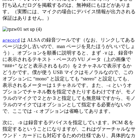
打ち込んだログを掲載するのは、無神経にもほどがありま
す。（実際には、マイクの場合にデバイス情報が出力される
保証はありません。）
は ALSA の録音ツールです（なお、リンクしてある
arecord
ページは少し古いので、man ページを見たほうがいいでしょ
う）。オプションを順番に説明すると、まず
は、録音中
-V
に表示されるテキスト・ベースの VU メータ（上の画像で
“###+” などと表示されるもの）を２チャネルで表示するか
どうかです。僕が使う USB マイクはモノラルなので、この
オプションに “mono” と設定しても “stereo” と設定しても、
表示されるメーターは１チャネルです。また、
というオ
-c
プションでチャネル数を指定できたりするわけですが、モノ
ラルのマイクで２とか３と指定しても無意味ですから、モノ
ラルのマイクではオプションとして指定する必要がないの
で、ここでは
オプションは省略してあります。
-c
次に、
は録音するデバイスを指定しています。PCM 名を
-D
指定するということになりますが、これはヴァーチャルなサ
ウンド・カードにも対応するための仕様であり、具体的なカ