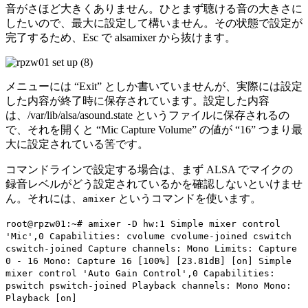
音がさほど大きくありません。ひとまず聴ける音の大きさに
したいので、最大に設定して構いません。その状態で設定が
完了するため、
Esc
で alsamixer から抜けます。
メニューには “Exit” としか書いていませんが、実際には設定
した内容が終了時に保存されています。設定した内容
は、/var/lib/alsa/asound.state というファイルに保存されるの
で、それを開くと “Mic Capture Volume” の値が “16” つまり最
大に設定されている筈です。
コマンドラインで設定する場合は、まず ALSA でマイクの
録音レベルがどう設定されているかを確認しないといけませ
ん。それには、
というコマンドを使います。
amixer
root@rpzw01:~# amixer -D hw:1 Simple mixer control
'Mic',0 Capabilities: cvolume cvolume-joined cswitch
cswitch-joined Capture channels: Mono Limits: Capture
0 - 16 Mono: Capture 16 [100%] [23.81dB] [on] Simple
mixer control 'Auto Gain Control',0 Capabilities:
pswitch pswitch-joined Playback channels: Mono Mono:
Playback [on]