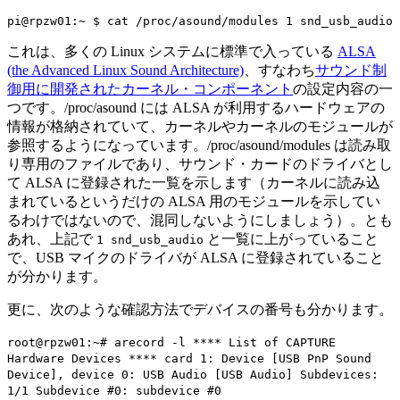
pi@rpzw01:~ $ cat /proc/asound/modules 1 snd_usb_audio
これは、多くの Linux システムに標準で入っている
ALSA
(the Advanced Linux Sound Architecture)
、すなわち
サウンド制
御用に開発されたカーネル・コンポーネント
の設定内容の一
つです。/proc/asound には ALSA が利用するハードウェアの
情報が格納されていて、カーネルやカーネルのモジュールが
参照するようになっています。/proc/asound/modules は読み取
り専用のファイルであり、サウンド・カードのドライバとし
て ALSA に登録された一覧を示します（カーネルに読み込
まれているというだけの ALSA 用のモジュールを示してい
るわけではないので、混同しないようにしましょう）。とも
あれ、上記で
と一覧に上がっていること
1 snd_usb_audio
で、USB マイクのドライバが ALSA に登録されていること
が分かります。
更に、次のような確認方法でデバイスの番号も分かります。
root@rpzw01:~# arecord -l **** List of CAPTURE
Hardware Devices **** card 1: Device [USB PnP Sound
Device], device 0: USB Audio [USB Audio] Subdevices:
1/1 Subdevice #0: subdevice #0