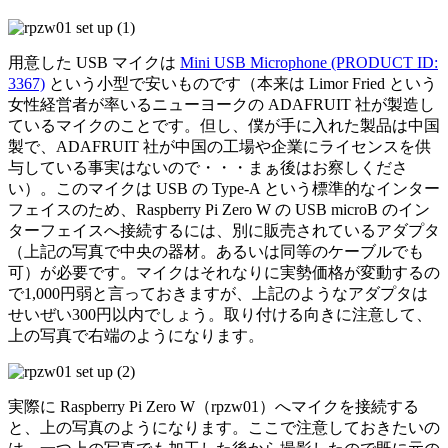
用意した USB マイクは
Mini USB Microphone (PRODUCT ID:
3367)
という小型で安いものです（本来は Limor Fried という
女性経営者が率いるニューヨークの ADAFRUIT 社が製造し
ているマイクのことです。但し、僕が手に入れた製品は中国
製で、ADAFRUIT 社が中国の工場や企業にライセンスを供
与している事実はないので・・・まぁ後はお察しくださ
い）。このマイクは USB の Type-A という標準的なインター
フェイスのため、Raspberry Pi Zero W の USB microB のイン
ターフェイスへ接続するには、別に販売されているアダプタ
（上記の写真で中央の器材。あるいは同等のケーブルでも
可）が必要です。マイクはそれなりに実勢価格が変動するの
で1,000円弱と言っておきますが、上記のようなアダプタは
せいぜい300円以内でしょう。取り付ける向きに注意して、
上の写真で右端のようになります。
実際に Raspberry Pi Zero W（rpzw01）へマイクを接続する
と、上の写真のようになります。ここで注意しておきたいの