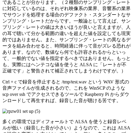
であることが分かります。（２種類のサンプリング・レート
に対応しているのは、それぞれ映像系の業界、音響系の業界
でサウンドを処理する場合のデファクト・スタンダートなサ
ンプリング・レートだからです。一般論として言えば、サン
プリング・レートの値は大きいほうが良いと言えますが、人
の耳で聴いて分かる範囲の違いを超えた値を設定しても現実
的ではありません。また、サンプリング・レートの異なるデ
ータを組み合わせると、時間経過に伴って音がズレる恐れが
あります。なので、数値なら何でも許容されるからといっ
て、一般的でない値を指定するべきではありません。もっと
も、実際にはヘンテコな値を使うと ALSA に「レートが不
正確です」と警告されて補正されてしまうわけですが。）
Ctrl
+
c
で録音を停止すると /tmp/test.wav という WAV 形式の
音声ファイルが生成されるので、これを WinSCP のような
scp over ssh でアクセスできるツールで Raspberry Pi からダウ
ンロードして再生すれば、録音した音が聴ける筈です。
多くの環境ではディフォールトで ALSA を使うと録音レベ
ルが低い（録音した音が小さい）ようなので、これは ALSA