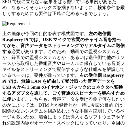
SEO で役に立たない記事をばら撒いている事例があるた
め、なるべくそういうクズを掴まないように、検索条件を厳
しくするためにも要件は正確に定めるべきでしょう。
上の画像が今回の目的を表す模式図です。
左の送信側
Raspberry Pi では、USB マイクで玄関のチャイム音を拾っ
てから、音声データをストリーミングでリアルタイムに送信
する
必要があります。このため、動画での監視システムと
か、録音での監視システムとか、あるいは送信側で他のリソ
ースから取得した番組音声やローカルに保存している音楽フ
ァイルをストリーミングで配信するような仕組みを解説して
いるページは、要件が違っています。
右の受信側 Raspberry
Pi では、無線 LAN を経由して受け取った音声データを
USB-A から 3.5mm のイヤホン・ジャックのコネクタへ変換
するアダプタを通して、ごく普通のスピーカーを鳴らすため
に使います
。こちらも、音声データを受ける側で何をしたい
のかによっては、DTM とか録音とか、特に今回の目的では
関係のないシステムを組み込むような手順を説明しているペ
ージも多いため、場合によっては導入するソフトウェアやそ
れの設定内容がオーバー・スペックになっていたり、今回の