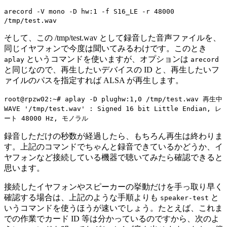
arecord -V mono -D hw:1 -f S16_LE -r 48000
/tmp/test.wav
そして、この /tmp/test.wav として録音した音声ファイルを、
同じイヤフォンで今度は聞いてみるわけです。このとき
というコマンドを使いますが、オプションは
aplay
arecord
と同じなので、再生したいデバイスの ID と、再生したいフ
ァイルのパスを指定すれば ALSA が再生します。
root@rpzw02:~# aplay -D plughw:1,0 /tmp/test.wav 再生中
WAVE '/tmp/test.wav' : Signed 16 bit Little Endian, レ
ート 48000 Hz, モノラル
録音しただけの秒数が経過したら、もちろん再生は終わりま
す。上記のコマンドでちゃんと録音できているかどうか、イ
ヤフォンなど接続している機器で聴いてみたら確認できると
思います。
接続したイヤフォンやスピーカーの挙動だけを手っ取り早く
確認する場合は、上記のような手順よりも
と
speaker-test
いうコマンドを使うほうが速いでしょう。たとえば、これま
での作業でカード ID 等は分かっているのですから、次のよ