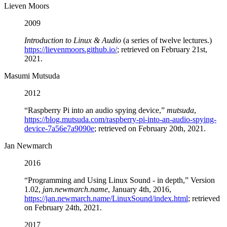
Lieven Moors
2009
Introduction to Linux & Audio
(a series of twelve lectures.)
https://lievenmoors.github.io/
; retrieved on February 21st,
2021.
Masumi Mutsuda
2012
“Raspberry Pi into an audio spying device,”
mutsuda
,
https://blog.mutsuda.com/raspberry-pi-into-an-audio-spying-
device-7a56e7a9090e
; retrieved on February 20th, 2021.
Jan Newmarch
2016
“Programming and Using Linux Sound - in depth,” Version
1.02,
jan.newmarch.name
, January 4th, 2016,
https://jan.newmarch.name/LinuxSound/index.html
; retrieved
on February 24th, 2021.
2017