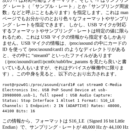
次の
は対応可能なフォーマット、そして
はサンプリン
-f
-r
グ・レート（「サンプル・レート」とか「サンプリング周波
数」などと呼ぶこともあります）を指定します。これは man
ページでもお分かりのとおり色々なフォーマットやサンプリ
ング・レートを指定できます。 しかし、USB マイクが対応
するフォーマットやサンプリング・レートは特定の値に限ら
れるため、これは USB マイクの情報から指定するしかあり
ません。USB マイクの情報は、/proc/asound の中にカードの
ID を使って /proc/asound/card1 のようなディレクトリがある
と、その中に “stream0” といったファイルがあります
（/proc/asound/card1/pcm0c/sub0/hw_params を見たら良いと書
いている人もいますが、それはデバイスが稼働中に限りま
す）。この中身を見ると、以下のとおり出力されます。
root@rpzw01:/proc/asound/card1# cat stream0 C-Media
Electronics Inc. USB PnP Sound Device at usb-
20980000.usb-1, full speed : USB Audio Capture:
Status: Stop Interface 1 Altset 1 Format: S16_LE
Channels: 1 Endpoint: 2 IN (ADAPTIVE) Rates: 48000,
44100 Bits: 16
この情報から、フォーマットは S16_LE（Signed 16 bit Little
Endian）で、サンプリング・レートが 48,000 Hz か 44,100 Hz