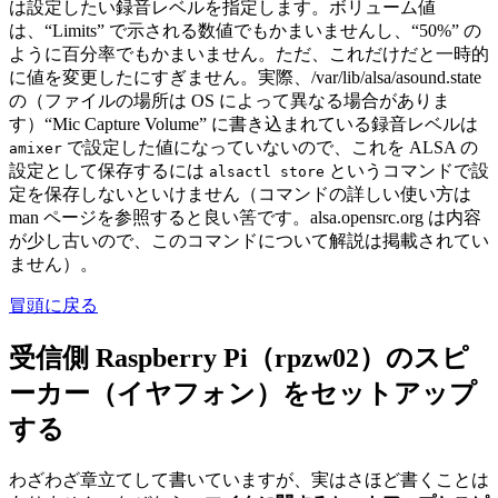
は設定したい録音レベルを指定します。ボリューム値
は、“Limits” で示される数値でもかまいませんし、“50%” の
ように百分率でもかまいません。ただ、これだけだと一時的
に値を変更したにすぎません。実際、/var/lib/alsa/asound.state
の（ファイルの場所は OS によって異なる場合がありま
す）“Mic Capture Volume” に書き込まれている録音レベルは
で設定した値になっていないので、これを ALSA の
amixer
設定として保存するには
というコマンドで設
alsactl store
定を保存しないといけません（コマンドの詳しい使い方は
man ページを参照すると良い筈です。alsa.opensrc.org は内容
が少し古いので、このコマンドについて解説は掲載されてい
ません）。
冒頭に戻る
受信側 Raspberry Pi（rpzw02）のスピ
ーカー（イヤフォン）をセットアップ
する
わざわざ章立てして書いていますが、実はさほど書くことは