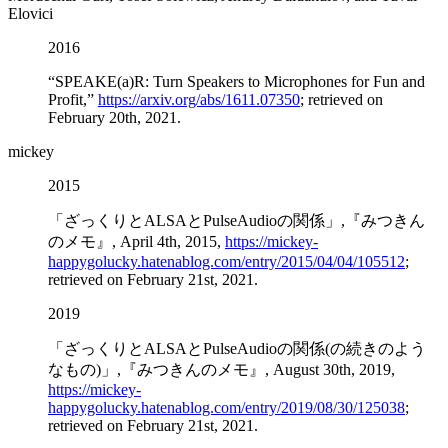
Elovici
2016
“SPEAKE(a)R: Turn Speakers to Microphones for Fun and
Profit,”
https://arxiv.org/abs/1611.07350
; retrieved on
February 20th, 2021.
mickey
2015
「ざっくりとALSAとPulseAudioの関係」,『みつきん
のメモ』, April 4th, 2015,
https://mickey-
happygolucky.hatenablog.com/entry/2015/04/04/105512
;
retrieved on February 21st, 2021.
2019
「ざっくりとALSAとPulseAudioの関係(の続きのよう
なもの)」,『みつきんのメモ』, August 30th, 2019,
https://mickey-
happygolucky.hatenablog.com/entry/2019/08/30/125038
;
retrieved on February 21st, 2021.