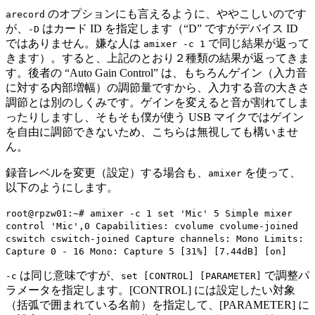
のオプションにも言えるように、ややこしいのです
arecord
が、
はカード ID を指定します（“D” ですがデバイス ID
-D
ではありません。嫌な人は
で同じ結果が返って
amixer -c 1
きます）。すると、上記のとおり２種類の結果が返ってきま
す。後者の “Auto Gain Control” は、もちろんゲイン（入力音
に対する内部増幅）の調節量ですから、入力する音の大きさ
調節とは別のしくみです。ゲインを変えると音が割れてしま
ったりしますし、そもそも僕が使う USB マイクではゲイン
を自由に調節できないため、こちらは無視しても構いませ
ん。
録音レベルを変更（設定）する場合も、
を使って、
amixer
以下のようにします。
root@rpzw01:~# amixer -c 1 set 'Mic' 5 Simple mixer
control 'Mic',0 Capabilities: cvolume cvolume-joined
cswitch cswitch-joined Capture channels: Mono Limits:
Capture 0 - 16 Mono: Capture 5 [31%] [7.44dB] [on]
は同じ意味ですが、
で調整パ
-c
set [CONTROL] [PARAMETER]
ラメータを指定します。[CONTROL] には設定したい対象
（括弧で囲まれている名前）を指定して、[PARAMETER] に