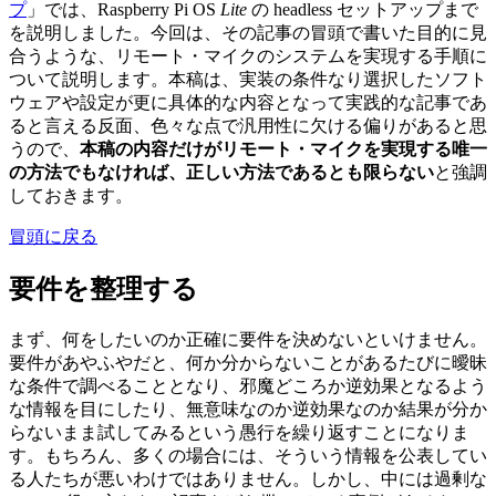
プ
」では、Raspberry Pi OS
Lite
の headless セットアップまで
を説明しました。今回は、その記事の冒頭で書いた目的に見
合うような、リモート・マイクのシステムを実現する手順に
ついて説明します。本稿は、実装の条件なり選択したソフト
ウェアや設定が更に具体的な内容となって実践的な記事であ
ると言える反面、色々な点で汎用性に欠ける偏りがあると思
うので、
本稿の内容だけがリモート・マイクを実現する唯一
の方法でもなければ、正しい方法であるとも限らない
と強調
しておきます。
冒頭に戻る
要件を整理する
まず、何をしたいのか正確に要件を決めないといけません。
要件があやふやだと、何か分からないことがあるたびに曖昧
な条件で調べることとなり、邪魔どころか逆効果となるよう
な情報を目にしたり、無意味なのか逆効果なのか結果が分か
らないまま試してみるという愚行を繰り返すことになりま
す。もちろん、多くの場合には、そういう情報を公表してい
る人たちが悪いわけではありません。しかし、中には過剰な