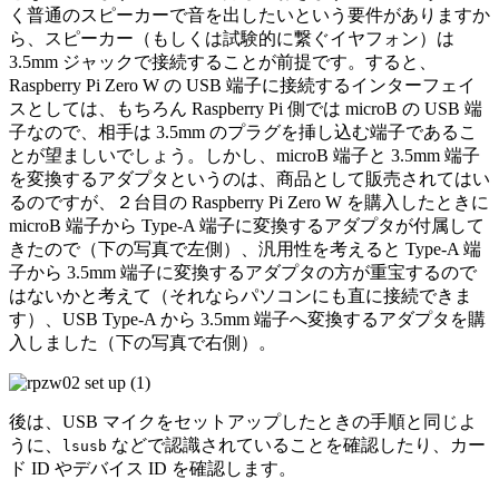
く普通のスピーカーで音を出したいという要件がありますか
ら、スピーカー（もしくは試験的に繋ぐイヤフォン）は
3.5mm ジャックで接続することが前提です。すると、
Raspberry Pi Zero W の USB 端子に接続するインターフェイ
スとしては、もちろん Raspberry Pi 側では microB の USB 端
子なので、相手は 3.5mm のプラグを挿し込む端子であるこ
とが望ましいでしょう。しかし、microB 端子と 3.5mm 端子
を変換するアダプタというのは、商品として販売されてはい
るのですが、２台目の Raspberry Pi Zero W を購入したときに
microB 端子から Type-A 端子に変換するアダプタが付属して
きたので（下の写真で左側）、汎用性を考えると Type-A 端
子から 3.5mm 端子に変換するアダプタの方が重宝するので
はないかと考えて（それならパソコンにも直に接続できま
す）、USB Type-A から 3.5mm 端子へ変換するアダプタを購
入しました（下の写真で右側）。
後は、USB マイクをセットアップしたときの手順と同じよ
うに、
などで認識されていることを確認したり、カー
lsusb
ド ID やデバイス ID を確認します。