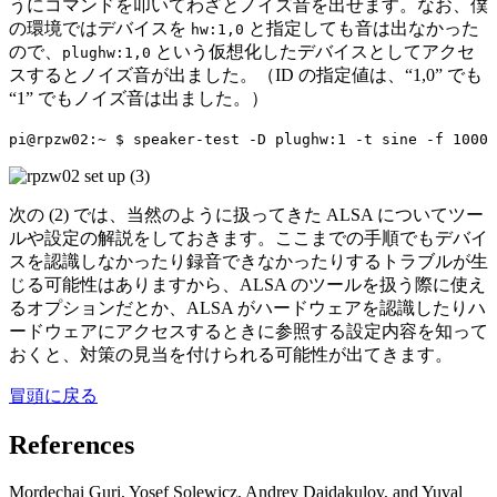
うにコマンドを叩いてわざとノイズ音を出せます。なお、僕
の環境ではデバイスを
と指定しても音は出なかった
hw:1,0
ので、
という仮想化したデバイスとしてアクセ
plughw:1,0
スするとノイズ音が出ました。（ID の指定値は、“1,0” でも
“1” でもノイズ音は出ました。）
pi@rpzw02:~ $ speaker-test -D plughw:1 -t sine -f 1000
次の (2) では、当然のように扱ってきた ALSA についてツー
ルや設定の解説をしておきます。ここまでの手順でもデバイ
スを認識しなかったり録音できなかったりするトラブルが生
じる可能性はありますから、ALSA のツールを扱う際に使え
るオプションだとか、ALSA がハードウェアを認識したりハ
ードウェアにアクセスするときに参照する設定内容を知って
おくと、対策の見当を付けられる可能性が出てきます。
冒頭に戻る
References
Mordechai Guri, Yosef Solewicz, Andrey Daidakulov, and Yuval