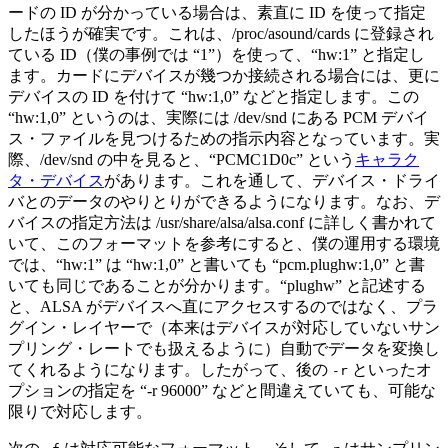
ードの ID が分かっている場合は、素直に ID を使って指定
したほうが確実です。これは、/proc/asound/cards に登録され
ている ID（僕の事例では “1”）を使って、“hw:1” と指定し
ます。カードにデバイスが幾つか接続される場合には、更に
デバイスの ID を付けて “hw:1,0” などと指定します。この
“hw:1,0” というのは、実際には /dev/snd にある PCM デバイ
ス・ファイルを見つけるための指示内容となっています。実
際、/dev/snd の中を見ると、“PCMC1D0c” という
キャラク
タ・デバイス
があります。これを通して、デバイス・ドライ
バとのデータのやりとりができるようになります。なお、デ
バイスの指定方法は /usr/share/alsa/alsa.conf に詳しく書かれて
いて、このフォーマットを参考にすると、僕の運用する環境
では、“hw:1” は “hw:1,0” と書いても “pcm.plughw:1,0” と書
いても同じであることが分かります。“plughw” と記述する
と、ALSA がデバイスへ直にアクセスするのではなく、プラ
グイン・レイヤーで（本来はデバイスが対応していないサン
プリング・レートでも扱えるように）自動でデータを変換し
てくれるようになります。したがって、後の
といったオ
-r
プションの指定を “-r 96000” などと間違えていても、可能な
限りで対応します。