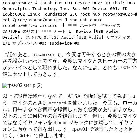
root@rpzw02:~# lsusb Bus 001 Device 002: ID 1b3f:2008
Generalplus Technology Inc. Bus 001 Device 001: ID
1d6b:0002 Linux Foundation 2.0 root hub root@rpzw02:~#
cat /proc/asound/modules 1 snd_usb_audio
root@rpzw02:~# arecord -l **** ハードウェアデバイス
CAPTURE のリスト **** カード 1: Device [USB Audio
Device], デバイス 0: USB Audio [USB Audio] サブデバイス:
1/1 サブデバイス #0: subdevice #0
上記のあと、
で、今度は再生するときの音の大き
alsamixer
さを設定したわけですが、今度はマイクとスピーカーの両方
がデバイスとして現れました。なんにせよ、どれも 100% の
値にセットしておきます。
以上で設定は終わりなので、ALSA で動作を試してみましょ
う。マイクのときは
を使いました。今回も、ローカ
arecord
ルに再生するべき音声を録音しておく必要がありますから、
以下のように何秒かの音を録音します。但し、今度はマイク
ではなくイヤフォンを 3.5mm ジャックに接続して、イヤフ
ォンに向かって音を出します。rpzw01 で録音したときと同
じく、
Ctrl
+
c
で停止します。