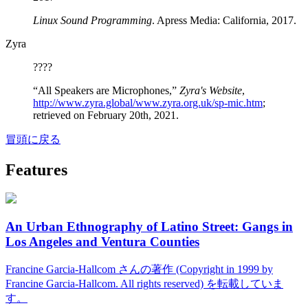
Linux Sound Programming
. Apress Media: California, 2017.
Zyra
????
“All Speakers are Microphones,”
Zyra's Website
,
http://www.zyra.global/www.zyra.org.uk/sp-mic.htm
;
retrieved on February 20th, 2021.
冒頭に戻る
Features
An Urban Ethnography of Latino Street: Gangs in
Los Angeles and Ventura Counties
Francine Garcia-Hallcom さんの著作 (Copyright in 1999 by
Francine Garcia-Hallcom. All rights reserved) を転載していま
す。