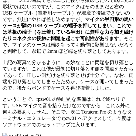
は、一つ上の写真でも加工した後から撮影したので既に元の
形状ではないのですが、このマイクはそのままだと右の
USB ケーブル（電源用ケーブル）が邪魔で接続できないの
です。無理にやれば差し込めますが、
マイクの半円形の黒い
ケースが隣の USB ケーブルの端子を押してしまい、これで
は基板の端子（を圧着している半田）に無理な力を加え続け
たりコネクタの接触に問題を起こす可能性があります
。そこ
で、マイクのケースは端を削っても動作に影響はないだろう
と判断して、糸鋸で 2mm ほど端を切り落としてあります。
上記の写真で分かるように、奇妙なことに両端を切り落とし
ていますが、これは僕が最初に切り落とす側を間違えたから
であって、正しい側だけを切り落とせば十分です。なお、両
端を切り落としてしまったためか、ケースが開いてしまった
ので、後からボンドでケースを再び接着しました。
ということで、rpzw01 の物理的な準備はこれで終わりで
す。USB マイクで音を拾うだけなのですから、これ以外に
何も必要ありません。そこで、次に Teraterm Pro のようなタ
ーミナル・エミュレータで rpzw01 へアクセスして、今度は
ソフトウェアでのセットアップに入ります。