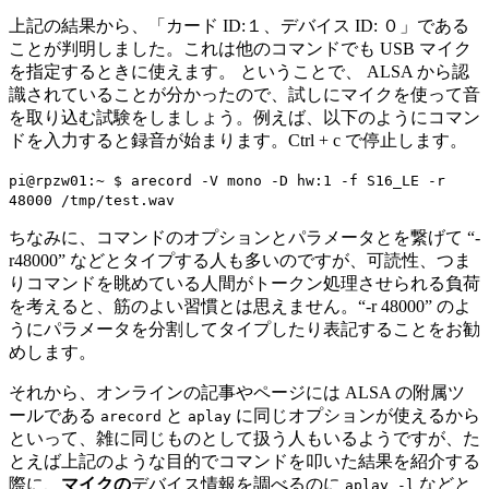
上記の結果から、「カード ID:１、デバイス ID: ０」である
ことが判明しました。これは他のコマンドでも USB マイク
を指定するときに使えます。 ということで、 ALSA から認
識されていることが分かったので、試しにマイクを使って音
を取り込む試験をしましょう。例えば、以下のようにコマン
ドを入力すると録音が始まります。
Ctrl
+
c
で停止します。
pi@rpzw01:~ $ arecord -V mono -D hw:1 -f S16_LE -r
48000 /tmp/test.wav
ちなみに、コマンドのオプションとパラメータとを繋げて “-
r48000” などとタイプする人も多いのですが、可読性、つま
りコマンドを眺めている人間がトークン処理させられる負荷
を考えると、筋のよい習慣とは思えません。“-r 48000” のよ
うにパラメータを分割してタイプしたり表記することをお勧
めします。
それから、オンラインの記事やページには ALSA の附属ツ
ールである
と
に同じオプションが使えるから
arecord
aplay
といって、雑に同じものとして扱う人もいるようですが、た
とえば上記のような目的でコマンドを叩いた結果を紹介する
際に、
マイクの
デバイス情報を調べるのに
などと
aplay -l