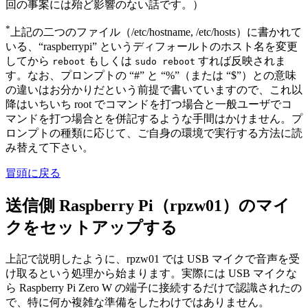
回の事案には殆ど影響のない話です。）
*
上記の二つのファイル（/etc/hostname, /etc/hosts）に書かれて
いる、“raspberrypi” というディフォールトのホスト名を変更
してから
もしくは
すれば反映されま
reboot
sudo reboot
す。なお、プロンプトの “#” と “%”（または “$”）との意味
の違いはお分かりだという前提で書いていますので、これ以
降はいちいち root でコマンドを打つ場合と一般ユーザでコ
マンドを打つ場合とを併記するような手間はかけません。プ
ロンプトの種類に応じて、ご自身の環境で実行する方法に読
み替えて下さい。
冒頭に戻る
送信側 Raspberry Pi（rpzw01）のマイ
クをセットアップする
上記で説明したように、rpzw01 では USB マイクで音声を受
け取るという処理から始まります。実際には USB マイクな
ら Raspberry Pi Zero W の端子に接続するだけで認識されたの
で、特に何か複雑な準備をしたわけではありません。