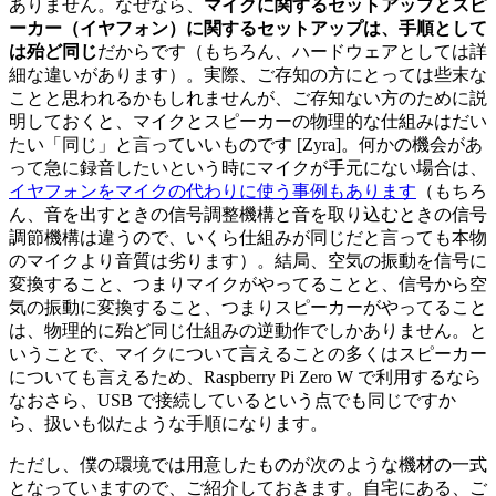
ありません。なぜなら、
マイクに関するセットアップとスピ
ーカー（イヤフォン）に関するセットアップは、手順として
は殆ど同じ
だからです（もちろん、ハードウェアとしては詳
細な違いがあります）。実際、ご存知の方にとっては些末な
ことと思われるかもしれませんが、ご存知ない方のために説
明しておくと、マイクとスピーカーの物理的な仕組みはだい
たい「同じ」と言っていいものです [Zyra]。何かの機会があ
って急に録音したいという時にマイクが手元にない場合は、
イヤフォンをマイクの代わりに使う事例もあります
（もちろ
ん、音を出すときの信号調整機構と音を取り込むときの信号
調節機構は違うので、いくら仕組みが同じだと言っても本物
のマイクより音質は劣ります）。結局、空気の振動を信号に
変換すること、つまりマイクがやってることと、信号から空
気の振動に変換すること、つまりスピーカーがやってること
は、物理的に殆ど同じ仕組みの逆動作でしかありません。と
いうことで、マイクについて言えることの多くはスピーカー
についても言えるため、Raspberry Pi Zero W で利用するなら
なおさら、USB で接続しているという点でも同じですか
ら、扱いも似たような手順になります。
ただし、僕の環境では用意したものが次のような機材の一式
となっていますので、ご紹介しておきます。自宅にある、ご