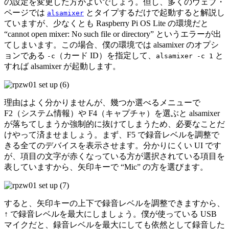
の設定を変更した方がよいでしょう。但し、多くのウェブ・
ページでは
とタイプするだけで起動すると解説し
alsamixer
ていますが、少なくとも Raspberry Pi OS Lite の環境だと
“cannot open mixer: No such file or directory” というエラーが出
てしまいます。この場合、僕の環境では alsamixer のオプシ
ョンである
（カード ID）を指定して、
と
-c
alsamixer -c 1
すれば alsamixer が起動します。
理由はよく分かりませんが、幾つか選べるメニューで
F2
（システム情報）や
F4
（キャプチャ）を選ぶと alsamixer
が落ちてしまうか強制的に抜けてしまうため、必要なことだ
けやって済ませましょう。まず、
F5
で録音レベルを調整で
きる全てのデバイスを表示させます。分かりにくい UI です
が、項目の文字が赤くなっている方が選択されている項目を
表していますから、矢印キーで “Mic” の方を選びます。
すると、矢印キーの上下で録音レベルを調整できますから、
↑
で録音レベルを最大にしましょう。僕が使っている USB
マイクだと、録音レベルを最大にしても依然として録音した