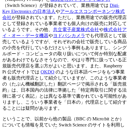
（Switch Science）が登録されていて、業務用途では
Digi-
Key Electronics の日本法人
や
アールエスコンポーネンツ株式
会社
が登録されています。ただし、業務用途での販売代理店
として登録されている事業者でも個人向けの販売に対応して
いるようです。その他、
共立電子産業株式会社
や
株式会社ア
イ・オー・データ機器
や
ヨドバシカメラ
でも代理店として販
売しているようですが、それぞれの会社で販売している商品
の小売を代行しているだけという事例もありますし、シング
ルボード・コンピュータの取り扱いについて何か特別な配慮
があるわけでもなさそうなので、やはり専門に扱っている正
規販売代理店を選ぶ方がよいと思います。また、Raspberry
Pi 公式サイトでは
OKDO
のような日本語ページをもつ事業
者も販売代理店として紹介していますが、このような事業者
の（たぶん機械翻訳した）翻訳ページで掲示される「販売規
約」は、日本国内の法律に準拠した「特定商取引に関する法
律に基づく表記」とは異なる基準で書かれている可能性があ
りますし、こういう事業者を「日本の」代理店として紹介す
ることには疑問があります。
ということで、以前から他の製品（BBC の Micro:bit とか）
についても情報を見ていた Switch Science のサイトを利用し