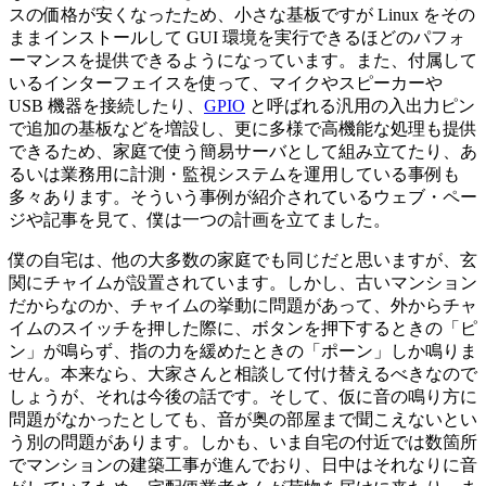
スの価格が安くなったため、小さな基板ですが Linux をその
ままインストールして GUI 環境を実行できるほどのパフォ
ーマンスを提供できるようになっています。また、付属して
いるインターフェイスを使って、マイクやスピーカーや
USB 機器を接続したり、
GPIO
と呼ばれる汎用の入出力ピン
で追加の基板などを増設し、更に多様で高機能な処理も提供
できるため、家庭で使う簡易サーバとして組み立てたり、あ
るいは業務用に計測・監視システムを運用している事例も
多々あります。そういう事例が紹介されているウェブ・ペー
ジや記事を見て、僕は一つの計画を立てました。
僕の自宅は、他の大多数の家庭でも同じだと思いますが、玄
関にチャイムが設置されています。しかし、古いマンション
だからなのか、チャイムの挙動に問題があって、外からチャ
イムのスイッチを押した際に、ボタンを押下するときの「ピ
ン」が鳴らず、指の力を緩めたときの「ポーン」しか鳴りま
せん。本来なら、大家さんと相談して付け替えるべきなので
しょうが、それは今後の話です。そして、仮に音の鳴り方に
問題がなかったとしても、音が奥の部屋まで聞こえないとい
う別の問題があります。しかも、いま自宅の付近では数箇所
でマンションの建築工事が進んでおり、日中はそれなりに音