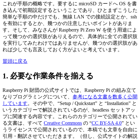
これが手順の概略です。要するに microSD カードへ OS を書
き込んで初期設定するということであり、ひとまずこうした
簡単な手順の中だけでも、無線 LAN での接続設定とか、ssh
を有効にするとか、幾つかの注意したいポイントがありま
す。そして、みなさんが Raspberry Pi Zero W を使う用途によ
って幾つかの選択肢がありえるので、具体的に全ての選択肢
を実行してみたわけではありませんが、幾つかの選択肢があ
れば少しでも言及しておく方がよいと考えています。
冒頭に戻る
1. 必要な作業条件を揃える
Raspberry Pi 財団の公式サイトでは、Raspberry Pi の組み立て
なりプログラミングについて、
参考になる文書を数多く公開
しています
。その中で、“Setup / Quickstart” と “Installation” と
いうカテゴリーで解説されているのが、headless セットアッ
プに関連する内容です。これらのカテゴリーで公開されてい
る文書は、すべて
Creative Commons
の “
CC BY-SA 4.0
” とい
うライセンスで公開されているので、本稿でも文章を自由に
引用・翻訳させていただきます。（但し、公式サイトの解説