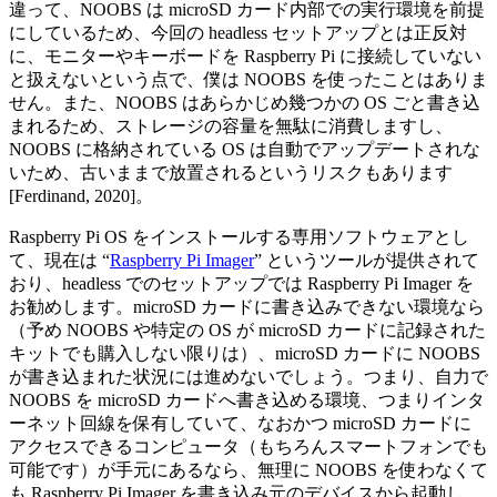
違って、NOOBS は microSD カード内部での実行環境を前提
にしているため、今回の headless セットアップとは正反対
に、モニターやキーボードを Raspberry Pi に接続していない
と扱えないという点で、僕は NOOBS を使ったことはありま
せん。また、NOOBS はあらかじめ幾つかの OS ごと書き込
まれるため、ストレージの容量を無駄に消費しますし、
NOOBS に格納されている OS は自動でアップデートされな
いため、古いままで放置されるというリスクもあります
[Ferdinand, 2020]。
Raspberry Pi OS をインストールする専用ソフトウェアとし
て、現在は “
Raspberry Pi Imager
” というツールが提供されて
おり、headless でのセットアップでは Raspberry Pi Imager を
お勧めします。microSD カードに書き込みできない環境なら
（予め NOOBS や特定の OS が microSD カードに記録された
キットでも購入しない限りは）、microSD カードに NOOBS
が書き込まれた状況には進めないでしょう。つまり、自力で
NOOBS を microSD カードへ書き込める環境、つまりインタ
ーネット回線を保有していて、なおかつ microSD カードに
アクセスできるコンピュータ（もちろんスマートフォンでも
可能です）が手元にあるなら、無理に NOOBS を使わなくて
も Raspberry Pi Imager を書き込み元のデバイスから起動し