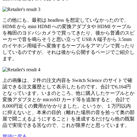
この他にも、最初は headless を想定していなかったので、
HDMI から mini HDMI への変換アダプタや HDMI ケーブル
を梅田のヨドバシカメラで買ってきたり、後から普通のスピ
ーカーで音を鳴らそうと思い立って USB A 端子から 3.5mm
のイヤホン用端子へ変換するケーブルをアマゾンで買ったり
しているのですが、それは後から公開するページでご紹介し
ます。
上の画像は、２件の注文内容を Switch Science のサイトで確
認できる注文履歴として表示したものです。合計で6,164円
となっています。いまのところ、他に購入したケーブルとか
変換アダプタとか microSD カード等を追加すると、合計で
8,000円近くの費用がかかりました。というか、１万円以内
に抑えないと、本来の目的（離れた場所の音を拾って奥の部
屋で聞こえるようにすること）を達成するだけなら他の既製
品で実現できる筈なので、これが限界だと思っています。
冒頭に戻る