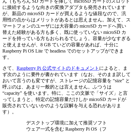
ん（もちろん SD カードを挿して microSD カードのスロット
に接続するような向きの変換アダプタも発売されています
が、新品の microSD カードが買えるような値段なので、汎
用性の点からはメリットがあるとは思えません。加えて、ス
マートフォンのユーザには大容量の microSD カードへ買い
替えた経験がある方も多く、既に使っていない microSD カ
ードを持っている方もおられるでしょう。容量が少なすぎる
と使えませんが、8 GB ていどの容量があれば、十分に
Raspberry Pi OS Lite で headless でのセットアップができま
す。
さて、
Raspberry Pi 公式サイトのドキュメント
によると、ま
ず次のように要件が書かれています（なお、そのまま訳して
おいて言うのも変ですが、ストレージの記憶容量を “size” と
呼ぶのは、あまり一般的とは言えません。ふつうは
“capacity” を使います。特に、ここの文脈で「サイズ」と言
ってしまうと、特定の記憶容量だけしか microSD カードが
販売されていないかのような誤解を与える恐れがありま
す）。
デスクトップ環境に加えて推奨ソフト
ウェア一式を含む Raspberry Pi OS（フ