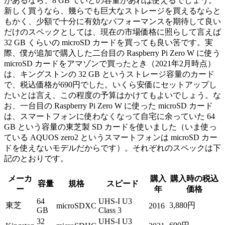
があるなら、8 GB ていどの容量があれば使えるでしょう。
新しく買うなら、幾らでも巨大なストレージを買えるならと
もかく、少額で十分に有効なパフォーマンスを期待して良い
だけのスペックとしては、現在の市場価格に照らして言えば
32 GB くらいの microSD カードを買っても良い筈です。実
際、僕が追加で購入した二台目の Raspberry Pi Zero W に使う
microSD カードをアマゾンで買ったとき（2021年2月時点）
は、キングストンの 32 GB というストレージ容量のカード
で、税込価格が690円でした。いくら安価にセットアップし
たいとは言え、この程度の予算はかけてもよいでしょう。な
お、一台目の Raspberry Pi Zero W に使った microSD カード
は、スマートフォンに使わなくなって自宅に余っていた 64
GB という容量の東芝製 SD カードを使いました（いま使っ
ている AQUOS zero2 というスマートフォンは microSD カー
ドを使えないモデルだからです）。それぞれのスペックは下
記のとおりです。
メーカ
購入
購入時の税込
容量
規格
スピード
ー
年
価格
64
UHS-I U3
東芝
3,880円
microSDXC
2016
GB
Class 3
32
UHS-I U3