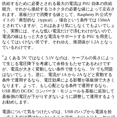
供給するために必要とされる最大の電流は PSU 自体の供給
能力、それから接続するコネクタの必要な値によって左右さ
れます。基板だけで消費する値として、Raspberry Pi 公式サ
イトの「典型的な（typical）」場合という条件では 150mA
とされていますが、これはあまり気にしなくてもよいでしょ
う。実際には、そんな低い電流だけで済むわけがないので、
電流の値はもっと大きな電流をサポートする PSU を用意し
なくてはいけない筈です。それゆえ、推奨値が 1.2A となっ
ているわけです。
*
よくある 5V ではなく 5.1V なのは、ケーブルの長さによっ
て生じる電圧降下を考慮して余裕をもたせてあるわけです
が、電流が大きく変動しない条件で使うなら、5V でも問題
はないでしょう。逆に、電流が 1A から 2A などと変動する
条件で運用するなら、電圧効果による影響が基板側で大きく
なります。よって、もし心配となる条件で運用するなら、
USB 用の DC/DC コンバータ・モジュールを基板に追加して
基板側の電圧が下がりすぎないように調整して運用するよう
お勧めします。
電源について気をつけたいのは、USB のハブから電源を拾