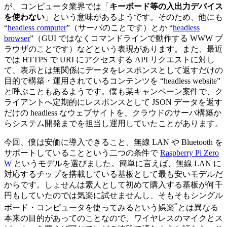
が、コンピュータ業界では「
キーボード等の入出力デバイス
を使わない
」という意味があるようです。そのため、他にも
“
headless computer
”（サーバのことです）とか “
headless
browser
”（GUI ではなくコマンドラインで動作する WWW ブ
ラウザのことです）などという表現があります。また、最近
では HTTPS で URI にアクセスする API リクエストに対し
て、表示とは無関係にデータをレスポンスとして返すだけの
目的で構築・運用されているコンテンツを “headless website”
と呼ぶこともあるようです。僕も某キャンペーン案件で、ク
ライアントへ定期的にレスポンスとして JSON データを返す
だけの headless なウェブサイトを、クラウドのサーバ構築か
らシステム開発までを担当し運用していたことがあります。
今回、僕は安価に導入できること、無線 LAN や Bluetooth を
サポートしていることという二つの条件で
Raspberry Pi Zero
W
というモデルを選びました。簡単に言えば、無線 LAN に
対応するチップを搭載している基板として最も安いモデルだ
からです。しょせんは素人として初めて購入する基板が何千
円もしていたのでは気楽に試せませんし、そもそもシングル
*
ボード・コンピュータを使ってみるという娯楽
とは異なる
本来の目的があってのことなので、ワイヤレスのマイクとス