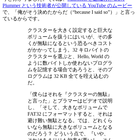
Plummer という技術者が公開している YouTube のムービー
で、「俺がそう決めたからだ（“because I said so”）」と言っ
ているからです。
クラスターを大きく設定すると巨大な
ボリュームを扱うにはいいが、その多
くが無駄になるという恐るべきコスト
がかかってしまう。32 キロバイトの
クラスターを選ぶと、Hello, World の
ように数バイトしか使わないプログラ
ムを記憶する場合であろうと、そのプ
ログラムは 32 KB 全てを咥え込むの
だ。
「僕らはそれを『クラスターの無駄』
と言った」とプラマーはビデオで説明
し、「そして、大きなボリュームで
FAT32 にフォーマットすると、それは
避け難い無駄となる。では、どれくら
いなら無駄に大きなボリュームとなる
のだろう？ どういう点で、『いや、