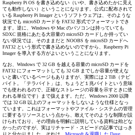
Raspberry Pi OS を書き込めない（いや、書き込めたかに見え
ても動作しない）ということになります。公式に配布されて
いる Raspberry Pi Imager というソフトウェアは、そのような
状況でも microSD カードを FAT32 形式でフォーマットでき
ます。逆に、Windows や Mac のパソコンは持っていても
SDXC 規格にあたる大容量の microSD カードしか持ってい
ない状況では、そのままだと NOOBS を microSD カードへ
FAT32 という形式で書き込めないのですから、Raspberry Pi
Imager を導入する方がよいということになります。
なお、Windows で 32 GB を越える容量の microSD カードを
FAT32 にフォーマットしても 32 GB までしか容量が使えな
いと書いているページもありますが、実際には 2 TiB（テビ
バイト。「テラバイト」は、ちょうど１兆バイトという意味
でも使われるので、正確なストレージの容量を示すときに使
われる単位です）まで扱えます。ただ、Windows 2000 以降
では 32 GB 以上のフォーマットをしないような仕様となっ
ています。これはフォーマットやファイル・システムの管理
に要するリソースという点から、敢えてそのような制限が設
けられており、その理由を明解に説明している資料は殆どな
かったのですが、実はリチャード・スピードの記事ではっき
りと分かりました。それは、
Microsoft を退職した Dave