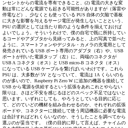
ンセントからの電流を専有できること、(2) 電流の大きな変
動は常にどんな電源でも起きる可能性がありますが（落雷や
停電など）、少なくとも使っている PUS 自体の欠陥で基板
に大きな影響を与えるサージ電圧が発生しないことという、
PSU の選択としては当たり前のような条件を揃えておけば
よいでしょう。そういうわけで、僕の自宅で既に所持してい
るコードやアダプタから見繕ってみると、上の写真で並べた
ように、スマートフォンやデジタル・カメラの充電用として
発売されている USB ポート専用のアダプタ（右）や、USB
ポートが付いた電源タップ（左）に、両端のコネクタが
USB A コネクタ（オス）と USB micro-B コネクタ（オス）
になっている USB ケーブルを繋げばいいわけです。これら
PSU は、大多数が 5V となっていて、電流は 1A くらいのも
のが多いので、Raspberry Pi Zero W に追加の機器を接続して
USB から電源を供給するという拡張をあれこれとやらない
限りは、さほど不安を感じるほどのスペック不足ではないと
思います。いずれにしても、やろうとしている目的に応じ
て、どのていどの機材を組み合わせるのか、それぞれの拡張
ボードや、コネクターに接続して使う周辺機器に必要な電流
は合計すればどれくらいなのか、そうしたことを調べてから
選ぶのが妥当です。（僕の目的に即して言えば、チャイムの