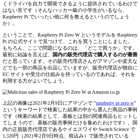
くドライバを自力で開発できるように提供されているわけで
はない筈です（そんなハッカー級の小学生がいるなら、
Raspberry Pi でいったい他に何を教えるというのでしょう
か）。
ということで、Raspberry Pi Zero W というモデルを Raspberry
Pi の公式サイトで見つけて、これを買うことにしました。
もちろん、ここで問題になるのは、「どこで買うか」です。
最初に結論を言えば、
国内の販売代理店で購入するのが最善
だと思っています。その販売代理店さんがアマゾンや楽天な
どでも一部の商品を出品していますが、販売代理店が独自に
EC サイトや受注の仕組みを持っているのであれば、それを
利用する方がよいでしょう。
上記の画像は2021年2月9日にアマゾンで “
raspberry pi zero w
”
というキーワードで検索した結果の中から選んだ商品の事例
です（検索の結果として、基板とは別の関連商品もヒットし
てしまうので、基板の販売事例だけを集めたわけです）。国
内の正規販売代理店であるケイエスワイや Switch Science で
1,320円（2021年2月9日時点、税込み）で販売されている