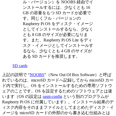
ル・バージョン）を NOOBS 経由でイ
ンストールするには、少なくとも 16
GB の容量をもつ SD カードが必要で
す。同じくフル・バージョンの
Raspberry Pi OS をディスク・イメージ
としてインストールするなら、少なく
とも 8 GB のサイズが必要になりま
す。また、Raspberry Pi OS Lite をディ
スク・イメージとしてインストールす
るなら、少なくとも 4 GB のサイズが
ある SD カードを推奨します。
SD cards
上記の説明で “
NOOBS
”（New Out Of Box Software）と呼ば
れているのは、microSD カードへ記録してから microSD カー
ド内で実行し、OS をインストールするための専用ソフトウ
ェアのことです。OS を設定するためのソフトウェアとは違
います（OS の設定は
raspi-config
という別のプログラムが
Raspberry Pi OS に付属しています）。インストール結果のデ
ィスク内容をそのままファイルとしてまとめたディスク・イ
メージを microSD カードの外部のから書き込む仕組みとは