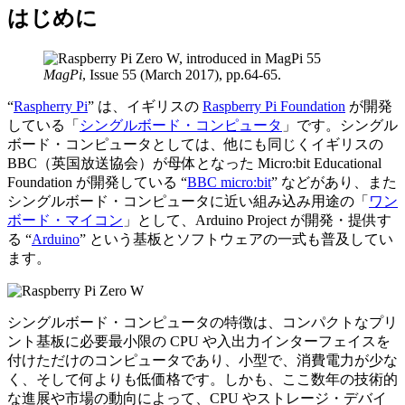
はじめに
MagPi
, Issue 55 (March 2017), pp.64-65.
“
Raspherry Pi
” は、イギリスの
Raspberry Pi Foundation
が開発
している「
シングルボード・コンピュータ
」です。シングル
ボード・コンピュータとしては、他にも同じくイギリスの
BBC（英国放送協会）が母体となった Micro:bit Educational
Foundation が開発している “
BBC micro:bit
” などがあり、また
シングルボード・コンピュータに近い組み込み用途の「
ワン
ボード・マイコン
」として、Arduino Project が開発・提供す
る “
Arduino
” という基板とソフトウェアの一式も普及してい
ます。
シングルボード・コンピュータの特徴は、コンパクトなプリ
ント基板に必要最小限の CPU や入出力インターフェイスを
付けただけのコンピュータであり、小型で、消費電力が少な
く、そして何よりも低価格です。しかも、ここ数年の技術的
な進展や市場の動向によって、CPU やストレージ・デバイ