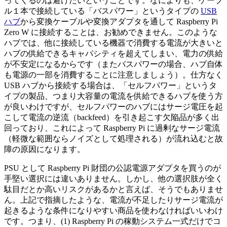
ってくるのは避けたいということです。なによりも、ケーブ
ル１本で接続している「バスパワー」というタイプの
USB
ハブ
から変換ケーブルや変換アダプタを通して Raspberry Pi
Zero W に接続することは、お勧めできません。このような
ハブでは、他に接続している機器で消費する電流が大きいと
ハブの供給できるキャパシティを超えてしまい、電力の供給
が不安定になるからです（またバスパワーの場合、ハブ自体
も電源の一部を消費することに注意しましょう）。仕方なく
USB ハブから接続する場合は、「セルフパワー」というタ
イプの製品、つまり大容量の電流を供給できるハブを使う方
が良いわけですが、セルフパワーのハブにはサージ電圧を起
こして電流の逆流（backfeed）を引き起こす欠陥品が多く出
回っており、これによって Raspberry Pi に過剰なサージ電流
（軽微な範囲ならノイズとして処理される）が流れ込むと故
障の原因になります。
PSU として Raspberry Pi 財団の公認電源アダプタを買うのが
手堅い選択には違いありません。しかし、他の選択肢が全く
駄目だとか高いリスクがあるかと言えば、そうでもありませ
ん。上記で指摘したような、電流が不足したりサージ電流が
起きるような条件になりやすい商品を使わなければいいわけ
です。つまり、(1) Raspberry Pi の稼動システム一式だけでコ