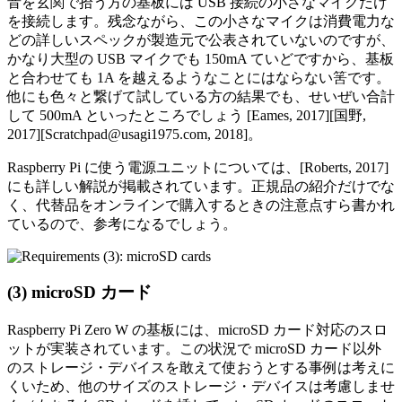
音を玄関で拾う方の基板には USB 接続の小さなマイクだけ
を接続します。残念ながら、この小さなマイクは消費電力な
どの詳しいスペックが製造元で公表されていないのですが、
かなり大型の USB マイクでも 150mA ていどですから、基板
と合わせても 1A を越えるようなことにはならない筈です。
他にも色々と繋げて試している方の結果でも、せいぜい合計
して 500mA といったところでしょう [Eames, 2017][国野,
2017][Scratchpad@usagi1975.com, 2018]。
Raspberry Pi に使う電源ユニットについては、[Roberts, 2017]
にも詳しい解説が掲載されています。正規品の紹介だけでな
く、代替品をオンラインで購入するときの注意点すら書かれ
ているので、参考になるでしょう。
(3) microSD カード
Raspberry Pi Zero W の基板には、microSD カード対応のスロ
ットが実装されています。この状況で microSD カード以外
のストレージ・デバイスを敢えて使おうとする事例は考えに
くいため、他のサイズのストレージ・デバイスは考慮しませ