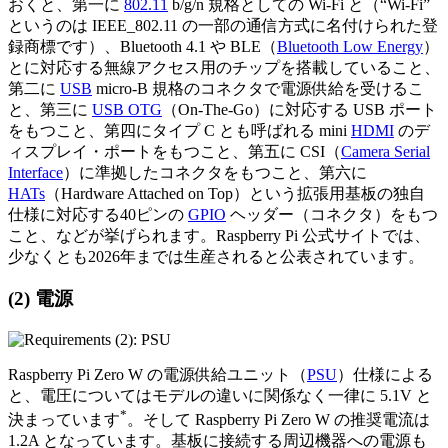
おくと、第一に
802.11
b/g/n 規格としての Wi-Fi と（“Wi-Fi”
というのは IEEE_802.11 の一部の通信方式に名付けられた登
録商標です）、Bluetooth 4.1 や BLE（
Bluetooth Low Energy
）
とに対応する無線アクセス用のチップを搭載していること、
第二に
USB
micro-B 規格のコネクタで電源供給を受けるこ
と、第三に
USB OTG
（On-The-Go）に対応する USB ポート
をもつこと、第四にタイプ C とも呼ばれる mini
HDMI
のデ
ィスプレイ・ポートをもつこと、第五に CSI（
Camera Serial
Interface
）に準拠したコネクタをもつこと、第六に
HATs
（Hardware Attached on Top）という拡張用基板の独自
仕様に対応する40ピンの
GPIO
ヘッダー（コネクタ）をもつ
こと、などが挙げられます。Raspberry Pi 公式サイトでは、
少なくとも2026年までは生産されると公表されています。
(2) 電源
Raspberry Pi Zero W の電源供給ユニット（
PSU
）仕様による
と、電圧についてはモデルの違いに関係なく一律に 5.1V と
*
決まっています
。そして Raspberry Pi Zero W の推奨電流は
1.2A となっています。基板に接続する周辺機器への電源も