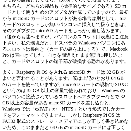
もちろん、どちらの製品も（標準的なサイズである）SD カ
ードとして使うためのアダプタが付属していますので、最初
から microSD カードのスロットがある場合は別として、SD
カードのスロットしか無いパソコンに挿入して扱うときは、
そのアダプタに microSD カードをしっかり差し込みます。
（後からも述べますが、パソコンのスロットは表裏にご注意
下さい。私の環境だと、ドスパラの Windows パソコンにあ
るスロットは裏向き（カードの裏を上にする）で、Macbook
Pro は表向きでした。向きを間違えたまま無理に押し込む
と、カードやスロットの端子部が破損する恐れがあります。
よく、Raspberry Pi OS を入れる microSD カードは 32 GB が
よいと言われることがあります。僕は上記のとおり 64 GB
のカードを使っていますが、microSD カードの規格で SDXC
というのは 32 GB 以上の容量で使われており、Windows の
パソコンに接続されているスロットへアダプターなどで 32
GB 以上の容量がある microSD カードを差し込むと、
Windows では「exFAT」か「NTFS」という形式でしかカー
ドをフォーマットできません。しかし Raspberry Pi OS は
FAT32 形式のストレージ・メディアにしか正しく書き込めな
いため、このままだと 64 GB の microSD カードには正しく