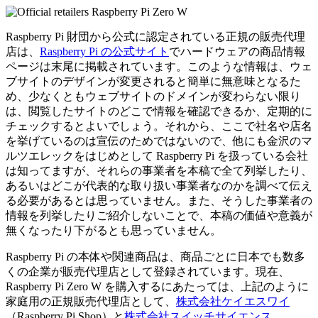
Raspberry Pi 財団から公式に認定されている正規の販売代理
店は、
Raspberry Pi の公式サイト
でハードウェアの商品情報
ページは末尾に掲載されています。このような情報は、ウェ
ブサイトのデザインが変更されると簡単に無意味となるた
め、少なくともウェブサイトのドメインが変わらない限り
は、閲覧したサイトのどこで情報を確認できるか、定期的に
チェックするとよいでしょう。それから、ここで社名や店名
を挙げているのは宣伝のためではないので、他にも金沢のマ
ルツエレックをはじめとして Raspberry Pi を扱っている会社
は知ってますが、それらの事業者を本稿で全て列挙したり、
あるいはどこが代表的な取り扱い事業者なのかを調べて伝え
る必要があるとは思っていません。また、そうした事業者の
情報を列挙したりご紹介しないことで、本稿の価値や意義が
無くなったり下がるとも思っていません。
Raspberry Pi の本体や関連商品は、商品ごとに日本でも数多
くの企業が販売代理店として登録されています。現在、
Raspberry Pi Zero W を購入するにあたっては、上記のように
家庭用の正規販売代理店として、
株式会社ケイエスワイ
（Raspberry Pi Shop）と
株式会社スイッチサイエンス