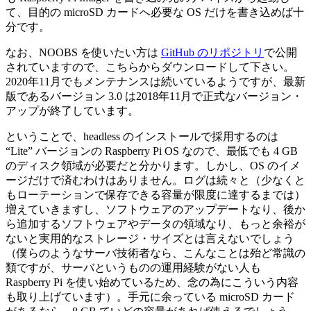
て、目的の microSD カードへ必要な OS だけを書き込めば十
分です。
なお、NOOBS を使いたい方は
GitHub のリポジトリ
で公開
されていますので、こちらからダウンロードして下さい。
2020年11月でもメンテナンスは続いているようですが、最新
版であるバージョン 3.0 は2018年11月で正式なバージョン・
アップが終了しています。
ということで、headless のインストールで採用するのは
“Lite” バージョンの Raspberry Pi OS なので、最低でも 4 GB
のディスク領域が必要だと分かります。しかし、OS のイメ
ージだけで済むわけはありません。ログは続々と（少なくと
もローテーションで保存できる容量が限度に達するまでは）
増えていきますし、ソフトウェアのアップデートなり、後か
ら追加するソフトウェアやデータの領域なり、もっと余裕が
ないと実用的なストレージ・サイズとは言えないでしょう
（僕らのようなサーバ技術者なら、こんなことは殆ど常識の
類ですが、サーバというものの運用経験がない人も
Raspberry Pi を使い始めているため、念の為にこういう内容
も取り上げています）。手元に余っている microSD カード