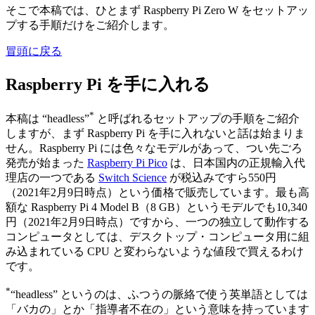
そこで本稿では、ひとまず Raspberry Pi Zero W をセットアッ
プする手順だけをご紹介します。
冒頭に戻る
Raspberry Pi を手に入れる
*
本稿は “headless”
と呼ばれるセットアップの手順をご紹介
しますが、まず Raspberry Pi を手に入れないと話は始まりま
せん。Raspberry Pi には色々なモデルがあって、つい先ごろ
発売が始まった
Raspberry Pi Pico
は、日本国内の正規輸入代
理店の一つである
Switch Science
が税込みですら550円
（2021年2月9日時点）という価格で販売しています。最も高
額な Raspberry Pi 4 Model B（8 GB）というモデルでも10,340
円（2021年2月9日時点）ですから、一つの独立して動作する
コンピュータとしては、デスクトップ・コンピュータ用に組
み込まれている CPU と変わらないような値段で買えるわけ
です。
*
“headless” というのは、ふつうの脈絡で使う英単語としては
「バカの」とか「指導者不在の」という意味を持っています