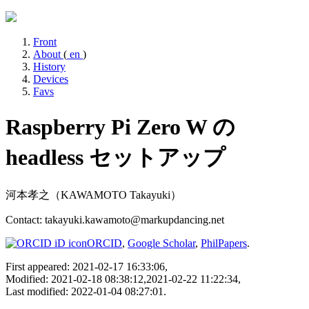
Front
About
(
en
)
History
Devices
Favs
Raspberry Pi Zero W の
headless セットアップ
河本孝之（KAWAMOTO Takayuki）
Contact: takayuki.kawamoto@markupdancing.net
ORCID
,
Google Scholar
,
PhilPapers
.
First appeared: 2021-02-17 16:33:06,
Modified: 2021-02-18 08:38:12,2021-02-22 11:22:34,
Last modified: 2022-01-04 08:27:01.