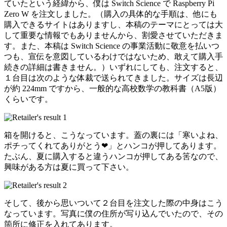
ていたという経緯から、僕は Switch Science で Raspberry Pi
Zero W を注文しました。（購入の具体的な手順は、他にも
購入できるサイトはありますし、本稿のテーマにとっては大
して重要な情報でもありませんから、割愛させていただきま
す。また、本稿は Switch Science の事業活動に敬意を払いつ
つも、宣伝を意図しているわけではないため、敢えて購入手
続きの詳細は書きません。）いずれにしても、注文すると、
１台目は次のような体裁で送られてきました。サイズは長辺
が約 224mm ですから、一般的な高校数学の教科書（A5版）
くらいです。
箱を開けると、こうなっています。蓋の裏には「寒いよね、
ポチってくれてありがとう❤」とハンコが押してあります。
たぶん、夏に購入すると違うハンコが押してある筈なので、
興味がある方は夏に買って下さい。
そして、後から思いついて２台目を注文した際の中身はこう
なっています。写真に僕の住所が写り込んでいたので、その
箇所に修正を入れてあります。