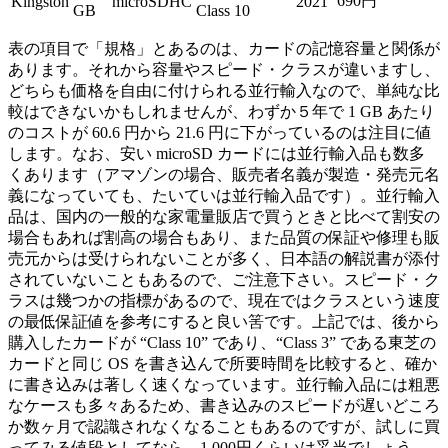
690円
Kingston
microSDHC
2021
GB
Class 10
表の項目で「規格」とあるのは、カードの記憶容量と関係が
あります。それから容量やスピード・クラスが違いますし、
どちらも価格を自由に付けられる並行輸入なので、単純な比
較はできないかもしれませんが、わずか５年で 1 GB あたり
のコストが 60.6 円から 21.6 円に下がっているのは注目に値
します。なお、安い microSD カードには並行輸入品も数多
くあります（アマゾンの場合、販売者名義が製造・発売元名
義になっていても、たいていは並行輸入品です）。並行輸入
品は、国内の一般的な家電量販店で買うときと比べて割安の
場合もあれば割高の場合もあり、また品質の保証や修理も販
売元からは受けられないことが多く、日本語の解説書が添付
されていないこともあるので、ご注意下さい。スピード・ク
ラスは幾つかの指標があるので、現在ではクラスという速度
の最低保証値を参考にすると良い筈です。上記では、後から
購入したカードが “Class 10” であり、“Class 3” である東芝の
カードと同じ OS を書き込んで所要時間を比較すると、確か
に書き込みは著しく速くなっています。並行輸入品には粗悪
なケースも多々あるため、書き込みのスピードが遅いどころ
か数ヶ月で認識されなくなることもあるのですが、試しに買
ってみる値段としてなら、1,000円くらいは妥当でしょう。