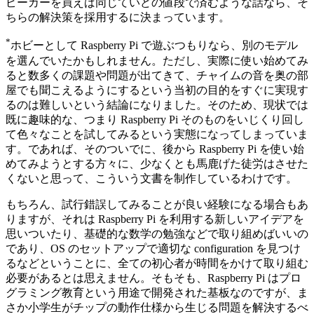
ピーカーを買えば同じていどの値段で済むような話なら、そ
ちらの解決策を採用するに決まっています。
*
ホビーとして Raspberry Pi で遊ぶつもりなら、別のモデル
を選んでいたかもしれません。ただし、実際に使い始めてみ
ると数多くの課題や問題が出てきて、チャイムの音を奥の部
屋でも聞こえるようにするという当初の目的をすぐに実現す
るのは難しいという結論になりました。そのため、現状では
既に趣味的な、つまり Raspberry Pi そのものをいじくり回し
て色々なことを試してみるという実態になってしまっていま
す。であれば、そのついでに、後から Raspberry Pi を使い始
めてみようとする方々に、少なくとも馬鹿げた徒労はさせた
くないと思って、こういう文書を制作しているわけです。
もちろん、試行錯誤してみることが良い経験になる場合もあ
りますが、それは Raspberry Pi を利用する新しいアイデアを
思いついたり、基礎的な数学の勉強などで取り組めばいいの
であり、OS のセットアップで適切な configuration を見つけ
るなどということに、全ての初心者が時間をかけて取り組む
必要があるとは思えません。そもそも、Raspberry Pi はプロ
グラミング教育という用途で開発された基板なのですが、ま
さか小学生がチップの動作仕様から生じる問題を解決するべ