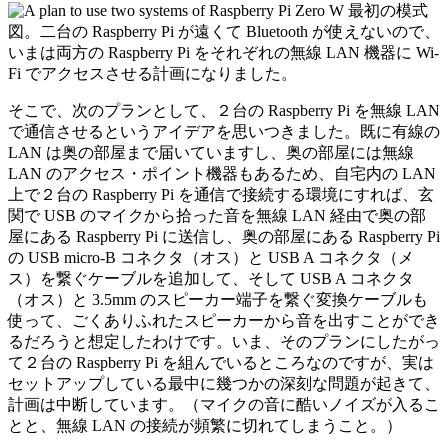
最初の模式
図。二台の Raspberry Pi が遠くて Bluetooth が使えないので、
いまは両方の Raspberry Pi をそれぞれの無線 LAN 機器に Wi-
Fi でアクセスさせる計画になりました。
そこで、次のプランとして、２台の Raspberry Pi を無線 LAN
で通信させるというアイデアを思いつきました。既に有線の
LAN は奥の部屋まで届いていますし、奥の部屋には無線
LAN のアクセス・ポイント機器もあるため、自宅内の LAN
上で２台の Raspberry Pi を通信で接続する環境にすれば、玄
関で USB のマイクから拾った音を無線 LAN 経由で奥の部
屋にある Raspberry Pi に送信し、奥の部屋にある Raspberry Pi
の USB micro-B コネクタ（オス）と USB A コネクタ（メ
ス）を繋ぐケーブルを追加して、そして USB A コネクタ
（オス）と 3.5mm のスピーカー端子を繋ぐ変換ケーブルも
使って、ごくありふれたスピーカーから音を出すことができ
るだろうと想定したわけです。いま、そのプランにしたがっ
て２台の Raspberry Pi を組んでいるところなのですが、実は
セットアップしている最中に幾つかの深刻な問題が起きて、
計画は中断しています。（マイクの音に酷いノイズが入るこ
とと、無線 LAN の接続が頻繁に切れてしまうこと。）