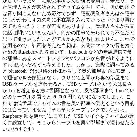
がしているため、宅配便業者さんが荷物を届けに来たり、ま
た管理人さんが来訪されてチャイムを押しても、奥の部屋で
は音が聞こえないため応対できず、宅配便業者さんは在宅中
にもかかわらず気の毒に不在票を入れていった（つまり再び
来てもらった）ことが何度もありますし、管理人さんから直
に話は聞いていませんが、何かの用事で来られても不在だと
思って引き返したことが何度かあるかもしれません。これで
は困るので、計画を考えた当初は、玄関にマイクで音を拾う
ための Raspberry Pi を置いて、bluetooth などの無線通信で奥
の部屋にあるスマートフォンやパソコンから音が出るように
すればいいだろうと考えました。しかし、実際に調べてみる
と bluetooth では規格の仕様からして奥の部屋までに安定し
て通信できる保証がなく、さりとて玄関から奥の部屋まで
USB ケーブルを這わせると、USB ケーブルというのは長さ
が 1m を越えると急に割高となって、奥の部屋まで 15m てい
どのケーブルを買うと 20,000 円くらいになってしまい、こ
れでは低予算でチャイムの音を奥の部屋へ伝えるという目的
には合っていません（そもそもケーブリングでいいなら、
Raspberry Pi を使わずに自立した USB マイクをチャイムの近
くに設置して、そこからケーブルを奥の部屋まで這わせたら
いいだけです）。