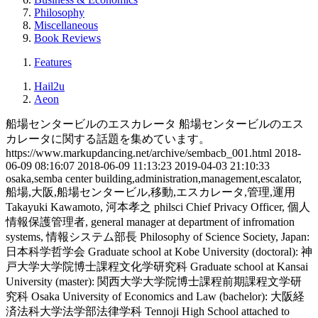
Philosophy
Miscellaneous
Book Reviews
Features
Hail2u
Aeon
船場センタービルのエスカレータ
船場センタービルのエス
カレータに関する話題を集めています。
https://www.markupdancing.net/archive/sembacb_001.html
2018-
06-09 08:16:07
2018-06-09 11:13:23
2019-04-03 21:10:33
osaka,semba center building,administration,management,escalator,
船場,大阪,船場センタービル,移動,エスカレータ,管理,運用
Takayuki Kawamoto, 河本孝之
philsci
Chief Privacy Officer, 個人
情報保護管理者, general manager at department of infromation
systems, 情報システム部長
Philosophy of Science Society, Japan:
日本科学哲学会
Graduate school at Kobe University (doctoral): 神
戸大学大学院博士課程文化学研究科
Graduate school at Kansai
University (master): 関西大学大学院博士課程前期課程文学研
究科
Osaka University of Economics and Law (bachelor): 大阪経
済法科大学法学部法律学科
Tennoji High School attached to