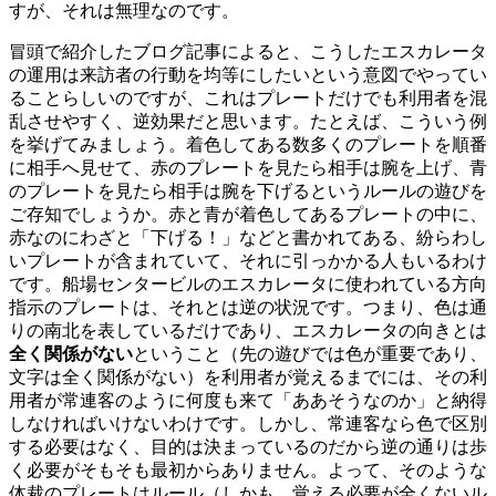
すが、それは無理なのです。
冒頭で紹介したブログ記事によると、こうしたエスカレータ
の運用は来訪者の行動を均等にしたいという意図でやってい
ることらしいのですが、これはプレートだけでも利用者を混
乱させやすく、逆効果だと思います。たとえば、こういう例
を挙げてみましょう。着色してある数多くのプレートを順番
に相手へ見せて、赤のプレートを見たら相手は腕を上げ、青
のプレートを見たら相手は腕を下げるというルールの遊びを
ご存知でしょうか。赤と青が着色してあるプレートの中に、
赤なのにわざと「下げる！」などと書かれてある、紛らわし
いプレートが含まれていて、それに引っかかる人もいるわけ
です。船場センタービルのエスカレータに使われている方向
指示のプレートは、それとは逆の状況です。つまり、色は通
りの南北を表しているだけであり、エスカレータの向きとは
全く関係がない
ということ（先の遊びでは色が重要であり、
文字は全く関係がない）を利用者が覚えるまでには、その利
用者が常連客のように何度も来て「ああそうなのか」と納得
しなければいけないわけです。しかし、常連客なら色で区別
する必要はなく、目的は決まっているのだから逆の通りは歩
く必要がそもそも最初からありません。よって、そのような
体裁のプレートはルール（しかも、覚える必要が全くないル