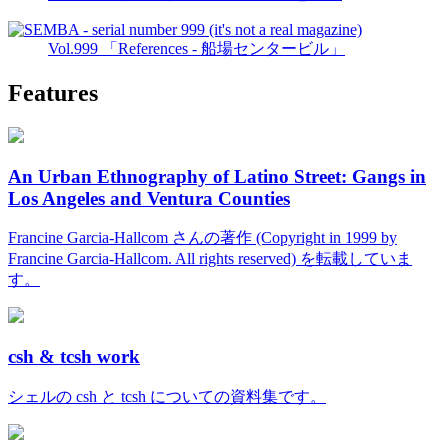
Vol.999 「References - 船場センタービル」
Features
An Urban Ethnography of Latino Street: Gangs in
Los Angeles and Ventura Counties
Francine Garcia-Hallcom さんの著作 (Copyright in 1999 by
Francine Garcia-Hallcom. All rights reserved) を転載していま
す。
csh & tcsh work
シェルの csh と tcsh についての資料集です。