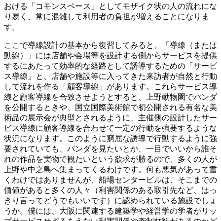
おける「コモンスペース」としてモザイク状の人の流れにな
り易く、常に混雑して利用者の負担が増えることになりま
す。
ここで導線設計の基本から復習してみると、「導線（または
動線）」には店舗や会場等を設計する側からサービスを提供
するにあたって効率的な経路として誘導するための「サービ
ス導線」と、店舗や施設等に入ってきた来訪者が自然と行動
して流れを作る「顧客導線」があります。これらサービス導
線と顧客導線を合致させようとすると、上野動物園でパンダ
を公開するときや、国立国際美術館で初公開される有名な美
術品の展示会が典型とされるように、主催側の設計したサー
ビス導線に顧客導線を合わせて一定の行動を強要するような
状況になります。このように窮屈な誘導で行動するように強
要されていても、パンダを見たいとか、一目でいいから誰そ
れの作品を実物で観たいという欲求が勝るので、多くの人が
上野や中之島へ集まってくるわけです。何も悪気があって書
くわけではありませんが、船場センタービルは、そこまでの
価値があると多くの人々（利害関係のある取引先など、はっ
きり言ってどうでもいいです）に認められている施設でしょ
うか。僕には、大阪に関連する建築学や経営学の学者がリッ