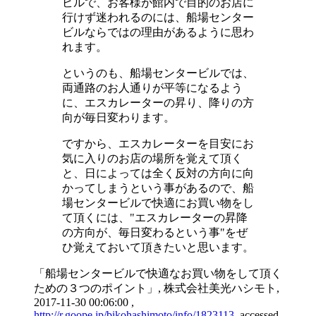
ビルで、お客様が館内で目的のお店に
行けず迷われるのには、船場センター
ビルならではの理由があるように思わ
れます。
というのも、船場センタービルでは、
両通路のお人通りが平等になるよう
に、エスカレーターの昇り、降りの方
向が毎日変わります。
ですから、エスカレーターを目安にお
気に入りのお店の場所を覚えて頂く
と、日によっては全く反対の方向に向
かってしまうという事があるので、船
場センタービルで快適にお買い物をし
て頂くには、"エスカレーターの昇降
の方向が、毎日変わるという事"をぜ
ひ覚えておいて頂きたいと思います。
「船場センタービルで快適なお買い物をして頂く
ための３つのポイント」, 株式会社美光ハシモト,
2017-11-30 00:06:00 ,
http://r.goope.jp/bikohashimoto/info/1823113
, accessed