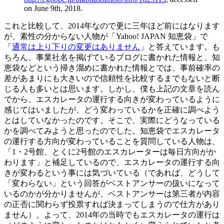
on June 9th, 2018.
これと比較して、2014年なので更に三年ほど前にはなります
が、素性の分からない人物が「Yahoo! JAPAN 知恵袋」で
「
通常は上り下りの変更はありません
」と答えています。も
ちろん、事業社名を掲げているブログに書かれた情報と、知
恵袋などという掃き溜めに書かれた情報とでは、事前確率の
差があまりにも大きいので信頼性を比較するまでもないと断
じる人も多いとは思います。しかし、僕も上記の文章を読ん
でから、エスカレータの運行する向きが変わっているように
感じてはいましたが、どう変わっているかを正確に調べよう
とはしていなかったのです。そこで、実際にどうなっている
かを調べてみようと思ったのでした。知恵袋でエスカレータ
の運行する方向が変わっていることを質問している人物は、
「1・2号館、とくに2号館のエスカレーターは毎日方向がか
わります」と補足しているので、エスカレータの運行する向
きが変わるという事には気づいている（であれば、どうして
「変わらない」という回答がベストアンサーの扱いになって
いるのかが分かりませんが、ベストアンサーは第三者が内容
の正否に関わらず投票すれば決まってしまうので仕方があり
ません）。よって、2014年の当時でもエスカレータの運行は