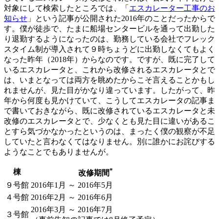
対象にして検索したところでは、「
エスカレーター工事のお
知らせ
」という記事が公開された2016年のことだったからで
す。僕が徒歩で、たまに船場センタービルを通って出勤した
り退勤するようになったのは、勤務している会社でフレック
スタイム制が導入されて９時ちょうどに出勤しなくてもよく
なった昨年（2018年）からなのです。ですが、既に完了して
いるエスカレータと、これから改修されるエスカレータとで
は、いまとなっては両方を眺めたからこそ言えることかもし
れませんが、見た目がかなり違っています。したがって、昨
年から何度も見かけていて、こうしてエスカレータの記事ま
で書いておきながら、既に改修されているエスカレータと未
改修のエスカレータとで、少なくとも見た目に違いがあるこ
とすら気づかなかったというのは、まったく僕の観察が不足
していたと言わなくてはなりません。別に誰かにお詫びする
ようなことでもありませんが。
*
棟
改修期間
９号館
2016年1月 ～ 2016年5月
４号館
2016年2月 ～ 2016年6月
2016年3月 ～ 2016年7月
３号館