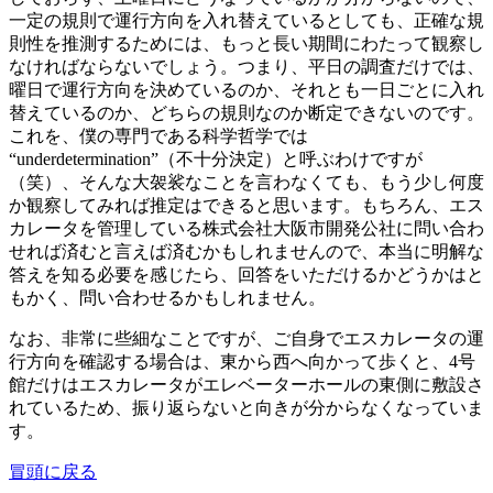
一定の規則で運行方向を入れ替えているとしても、正確な規
則性を推測するためには、もっと長い期間にわたって観察し
なければならないでしょう。つまり、平日の調査だけでは、
曜日で運行方向を決めているのか、それとも一日ごとに入れ
替えているのか、どちらの規則なのか断定できないのです。
これを、僕の専門である科学哲学では
“underdetermination”（不十分決定）と呼ぶわけですが
（笑）、そんな大袈裟なことを言わなくても、もう少し何度
か観察してみれば推定はできると思います。もちろん、エス
カレータを管理している株式会社大阪市開発公社に問い合わ
せれば済むと言えば済むかもしれませんので、本当に明解な
答えを知る必要を感じたら、回答をいただけるかどうかはと
もかく、問い合わせるかもしれません。
なお、非常に些細なことですが、ご自身でエスカレータの運
行方向を確認する場合は、東から西へ向かって歩くと、4号
館だけはエスカレータがエレベーターホールの東側に敷設さ
れているため、振り返らないと向きが分からなくなっていま
す。
冒頭に戻る