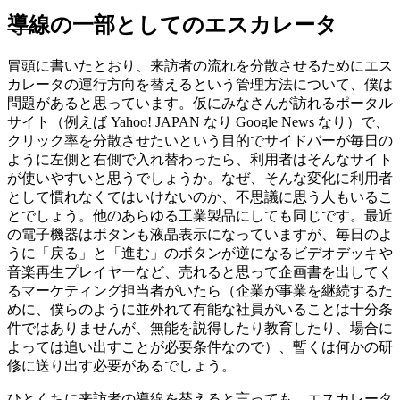
導線の一部としてのエスカレータ
冒頭に書いたとおり、来訪者の流れを分散させるためにエス
カレータの運行方向を替えるという管理方法について、僕は
問題があると思っています。仮にみなさんが訪れるポータル
サイト（例えば Yahoo! JAPAN なり Google News なり）で、
クリック率を分散させたいという目的でサイドバーが毎日の
ように左側と右側で入れ替わったら、利用者はそんなサイト
が使いやすいと思うでしょうか。なぜ、そんな変化に利用者
として慣れなくてはいけないのか、不思議に思う人もいるこ
とでしょう。他のあらゆる工業製品にしても同じです。最近
の電子機器はボタンも液晶表示になっていますが、毎日のよ
うに「戻る」と「進む」のボタンが逆になるビデオデッキや
音楽再生プレイヤーなど、売れると思って企画書を出してく
るマーケティング担当者がいたら（企業が事業を継続するた
めに、僕らのように並外れて有能な社員がいることは十分条
件ではありませんが、無能を説得したり教育したり、場合に
よっては追い出すことが必要条件なので）、暫くは何かの研
修に送り出す必要があるでしょう。
ひとくちに来訪者の導線を替えると言っても、エスカレータ