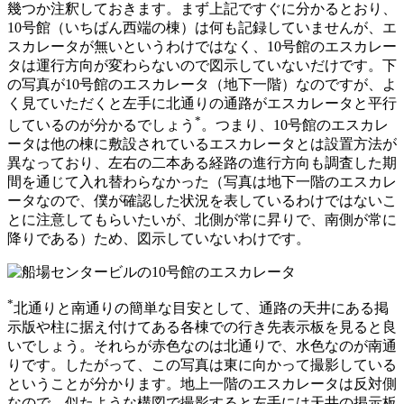
幾つか注釈しておきます。まず上記ですぐに分かるとおり、
10号館（いちばん西端の棟）は何も記録していませんが、エ
スカレータが無いというわけではなく、10号館のエスカレー
タは運行方向が変わらないので図示していないだけです。下
の写真が10号館のエスカレータ（地下一階）なのですが、よ
く見ていただくと左手に北通りの通路がエスカレータと平行
*
しているのが分かるでしょう
。つまり、10号館のエスカレ
ータは他の棟に敷設されているエスカレータとは設置方法が
異なっており、左右の二本ある経路の進行方向も調査した期
間を通じて入れ替わらなかった（写真は地下一階のエスカレ
ータなので、僕が確認した状況を表しているわけではないこ
とに注意してもらいたいが、北側が常に昇りで、南側が常に
降りである）ため、図示していないわけです。
*
北通りと南通りの簡単な目安として、通路の天井にある掲
示版や柱に据え付けてある各棟での行き先表示板を見ると良
いでしょう。それらが赤色なのは北通りで、水色なのが南通
りです。したがって、この写真は東に向かって撮影している
ということが分かります。地上一階のエスカレータは反対側
なので、似たような構図で撮影すると左手には天井の掲示板