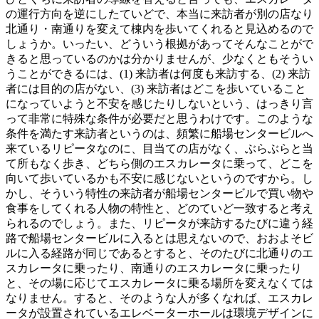
の運行方向を逆にしたていどで、本当に来訪者が別の店なり
北通り・南通りを変えて棟内を歩いてくれると見込めるので
しょうか。いったい、どういう根拠があってそんなことがで
きると思っているのかは分かりませんが、少なくともそうい
うことができるには、(1) 来訪者は何度も来訪する、(2) 来訪
者には目的の店がない、(3) 来訪者はどこを歩いていること
になっていようと不安を感じたりしないという、はっきり言
って非常に特殊な条件が必要だと思うわけです。このような
条件を満たす来訪者というのは、頻繁に船場センタービルへ
来ているリピータなのに、目当ての店がなく、ぶらぶらと当
て所もなく歩き、どちら側のエスカレータに乗って、どこを
向いて歩いているかも不安に感じないというのですから。し
かし、そういう特性の来訪者が船場センタービルで買い物や
食事をしてくれる人物の特性と、どのていど一致すると考え
られるのでしょう。また、リピータが来訪するたびに違う経
路で船場センタービルに入るとは思えないので、おおよそビ
ルに入る経路が同じであるとすると、そのたびに北通りのエ
スカレータに乗ったり、南通りのエスカレータに乗ったり
と、その場に応じてエスカレータに乗る場所を変えなくては
なりません。すると、そのような人が多くなれば、エスカレ
ータが設置されているエレベーターホールは環境デザインに