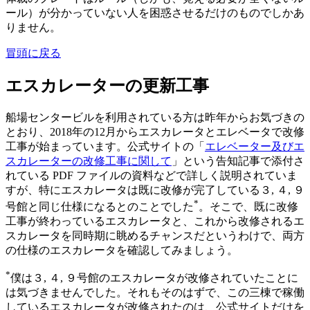
ール）が分かっていない人を困惑させるだけのものでしかあ
りません。
冒頭に戻る
エスカレーターの更新工事
船場センタービルを利用されている方は昨年からお気づきの
とおり、2018年の12月からエスカレータとエレベータで改修
工事が始まっています。公式サイトの「
エレベーター及びエ
スカレーターの改修工事に関して
」という告知記事で添付さ
れている PDF ファイルの資料などで詳しく説明されていま
すが、特にエスカレータは既に改修が完了している３, ４, ９
*
号館と同じ仕様になるとのことでした
。そこで、既に改修
工事が終わっているエスカレータと、これから改修されるエ
スカレータを同時期に眺めるチャンスだというわけで、両方
の仕様のエスカレータを確認してみましょう。
*
僕は３, ４, ９号館のエスカレータが改修されていたことに
は気づきませんでした。それもそのはずで、この三棟で稼働
しているエスカレータが改修されたのは、公式サイトだけを