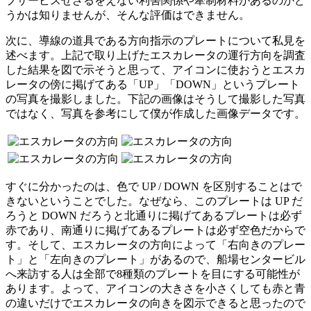
プサービスせざるをえない利害関係や牽制材料があるのかど
うかは知りませんが、そんな評価はできません。
次に、導線の道具である方向指示のプレートについて私見を
述べます。上記で取り上げたエスカレータの運行方向を調査
した結果を図で示そうと思って、アイコンに使おうとエスカ
レータの傍に掲げてある「UP」「DOWN」というプレート
の写真を撮影しました。下記の画像はそうして撮影した写真
ではなく、写真を参考にして僕が作成した画像データです。
すぐに分かったのは、色で UP / DOWN を区別することはで
きないということでした。なぜなら、このプレートは UP だ
ろうと DOWN だろうと北通りに掲げてあるプレートは必ず
赤であり、南通りに掲げてあるプレートは必ず空色だからで
す。そして、エスカレータの方向によって「右向きのプレー
ト」と「左向きのプレート」があるので、船場センタービル
へ来訪する人は全部で8種類のプレートを目にする可能性が
あります。よって、アイコンの大きさを小さくしても赤と青
の違いだけでエスカレータの向きを図示できると思ったので