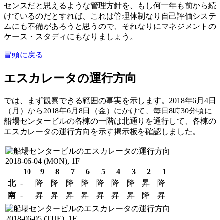
センスだと思えるような管理方針を、もし何十年も前から続
けているのだとすれば、これは管理体制なり自己評価システ
ムにも不備があろうと思うので、それなりにマネジメントの
ケース・スタディにもなりましょう。
冒頭に戻る
エスカレータの運行方向
では、まず観察できる範囲の事実を示します。2018年6月4日
（月）から2018年6月8日（金）にかけて、毎日8時30分頃に
船場センタービルの各棟の一階は北通りを通行して、各棟の
エスカレータの運行方向を示す掲示板を確認しました。
2018-06-04 (MON), 1F
10
9
8
7
6
5
4
3
2
1
北
-
降
降
降
降
降
降
降
昇
降
南
-
昇
昇
昇
昇
昇
昇
昇
降
昇
2018-06-05 (TUE), 1F