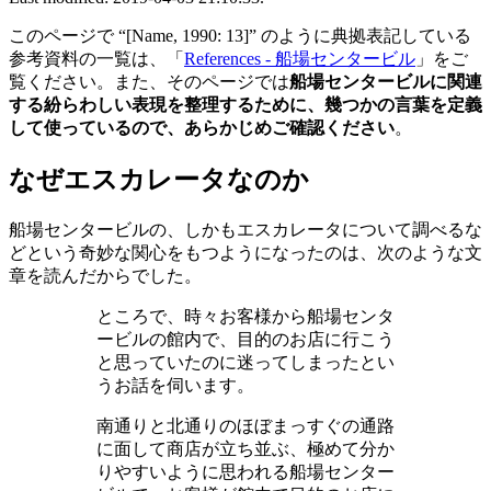
このページで “[Name, 1990: 13]” のように典拠表記している
参考資料の一覧は、「
References - 船場センタービル
」をご
覧ください。また、そのページでは
船場センタービルに関連
する紛らわしい表現を整理するために、幾つかの言葉を定義
して使っているので、あらかじめご確認ください
。
なぜエスカレータなのか
船場センタービルの、しかもエスカレータについて調べるな
どという奇妙な関心をもつようになったのは、次のような文
章を読んだからでした。
ところで、時々お客様から船場センタ
ービルの館内で、目的のお店に行こう
と思っていたのに迷ってしまったとい
うお話を伺います。
南通りと北通りのほぼまっすぐの通路
に面して商店が立ち並ぶ、極めて分か
りやすいように思われる船場センター