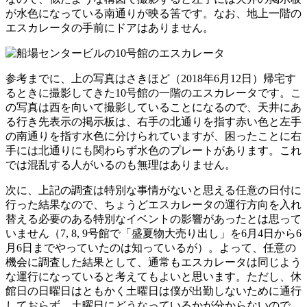
が水色になっている南通りが映る筈です。なお、地上一階の
エスカレータの手前にドアはありません。
参考までに、上の写真はさきほど（2018年6月12日）帰宅す
るときに撮影してきた10号館の一階のエスカレータです。こ
の写真は西を向いて撮影していることになるので、天井にあ
る行き先表示の掲示板は、右手の北通りを指す赤い色と左手
の南通りを指す水色に分けられていますが、困ったことに右
手には北通りにも関わらず水色のプレートがあります。これ
では混乱する人がいるのも無理はありません。
次に、上記の調査は特別な事情がないと思える任意の日付に
行った結果なので、ちょうどエスカレータの運行方向を入れ
替える必要のある特別なイベントの影響があったとは思って
いません（7, 8, 9号館で「盛夏物大売り出し」を6月4日から6
月6日までやっていたのは知っているが）。よって、任意の
機会に調査した結果として、通常もエスカレータは同じよう
な運行になっていると考えてもよいと思います。ただし、休
館日の日曜日はともかく土曜日は僕が出勤しないために通行
しておらず、土曜日にどうなっているかが分からないので、