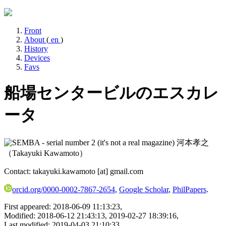
Front
About
(
en
)
History
Devices
Favs
船場センタービルのエスカレ
ータ
河本孝之
（Takayuki Kawamoto）
Contact: takayuki.kawamoto [at] gmail.com
orcid.org/0000-0002-7867-2654
,
Google Scholar
,
PhilPapers
.
First appeared: 2018-06-09 11:13:23,
Modified: 2018-06-12 21:43:13, 2019-02-27 18:39:16,
Last modified: 2019-04-03 21:10:33.