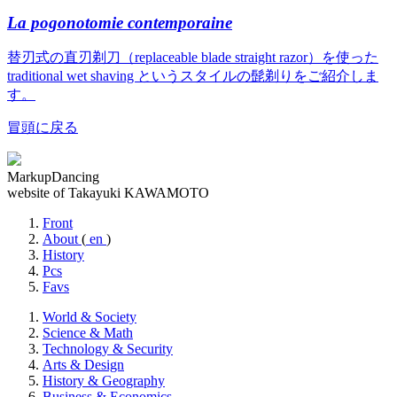
La pogonotomie contemporaine
替刃式の直刃剃刀（replaceable blade straight razor）を使った
traditional wet shaving というスタイルの髭剃りをご紹介しま
す。
冒頭に戻る
MarkupDancing
website of Takayuki KAWAMOTO
Front
About
(
en
)
History
Pcs
Favs
World & Society
Science & Math
Technology & Security
Arts & Design
History & Geography
Business & Economics