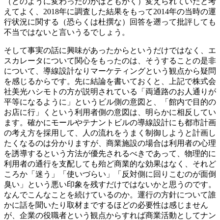
（どのように変わったのかはともかく）変えられていたと考
えてよく、2018年に調査した結果をもって2014年の当時の運
行状況に関する（恐らくは杜撰な）回答を遡って批評しても
不当ではないと言いうるでしょう。
そして事実の話に興味があったからというだけではなく、エ
スカレータについて関心をもったのは、そうすることの是非
について、導線設計なりマーケティングという観点から疑問
を感じるからです。先に結論を書いておくと、上記で株式会
社美光ハシモトの方が説明されている「両通路のお人通りが
平等になるように」というビル側の意図と、「館内で目的の
お店に行」くという利用者側の意図は、明らかに相反してい
ます。確かにモールやテナントビルの導線設計にも都市計画
の考え方を採用して、人の流れをうまく制御しようと計画し
たくなるのは分かりますが、商業施設の場合は利用者の心理
を誘導するという方法が優先されるべきであって、物理的に
利用者の通行を支配しても殆ど商業的な効果はなく、それど
ころか「迷う」「使いづらい」「反対側に回りこむのが面倒
臭い」という悪い印象を残すだけではないかと思うのです。
なんでこんなことを続けているのか。運行の方針について誰
かに話を聞いたり取材までするほどの必要性は感じません
が、企業の役職者という観点からすれば商業活動としてナン