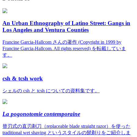
An Urban Ethnography of Latino Street: Gangs in
Los Angeles and Ventura Counties
Francine Garcia-Hallcom さんの著作 (Copyright in 1999 by
Francine Garcia-Hallcom. All rights reserved) を転載していま
す。
csh & tcsh work
シェルの csh と tcsh についての資料集です。
La pogonotomie contemporaine
替刃式の直刃剃刀（replaceable blade straight razor）を使った
traditional wet shaving というスタイルの髭剃りをご紹介しま