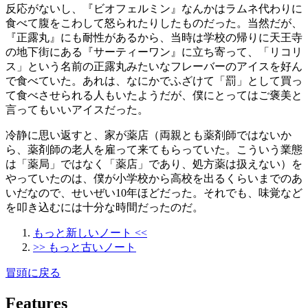
反応がないし、『ビオフェルミン』なんかはラムネ代わりに
食べて腹をこわして怒られたりしたものだった。当然だが、
『正露丸』にも耐性があるから、当時は学校の帰りに天王寺
の地下街にある『サーティーワン』に立ち寄って、「リコリ
ス」という名前の正露丸みたいなフレーバーのアイスを好ん
で食べていた。あれは、なにかでふざけて「罰」として買っ
て食べさせられる人もいたようだが、僕にとってはご褒美と
言ってもいいアイスだった。
冷静に思い返すと、家が薬店（両親とも薬剤師ではないか
ら、薬剤師の老人を雇って来てもらっていた。こういう業態
は「薬局」ではなく「薬店」であり、処方薬は扱えない）を
やっていたのは、僕が小学校から高校を出るくらいまでのあ
いだなので、せいぜい10年ほどだった。それでも、味覚など
を叩き込むには十分な時間だったのだ。
もっと新しいノート <<
>> もっと古いノート
冒頭に戻る
Features