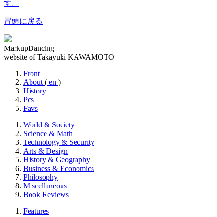
す。
冒頭に戻る
MarkupDancing
website of Takayuki KAWAMOTO
Front
About
(
en
)
History
Pcs
Favs
World & Society
Science & Math
Technology & Security
Arts & Design
History & Geography
Business & Economics
Philosophy
Miscellaneous
Book Reviews
Features