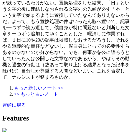
が残っているわけがない。置換処理をした結果、「日」とい
う文字の後に連結しなおされる文字列の先頭が必ず「本」と
いう文字で始まるように置換していたなんてありえないから
だ。よって、もう置換処理の件はいったん脇へ置いて、記事
を一つずつ読み返して、僕自身が特に問題ないと判断した文
章を一つずつ追加してゆくこととした。暇潰しに作業すれ
ば、１日に10や20の記事は掲載しなおせるだろうし、それを
やる道義的な責任などないし、僕自身にとっての必要性すら
あるのかないのか分からない。でも、何事かを公に語ろうと
していったんは公開した文章なのであるから、やはりその動
機と過去の行動は（故あって取り上げる結果となった記事を
除けば）自分しか尊重する人間などいまい。これを否定し
て、ナルシストが務まるものか。
もっと新しいノート <<
>> もっと古いノート
冒頭に戻る
Features