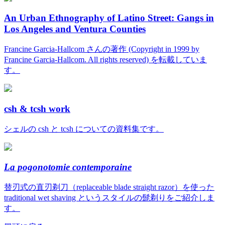
An Urban Ethnography of Latino Street: Gangs in
Los Angeles and Ventura Counties
Francine Garcia-Hallcom さんの著作 (Copyright in 1999 by
Francine Garcia-Hallcom. All rights reserved) を転載していま
す。
csh & tcsh work
シェルの csh と tcsh についての資料集です。
La pogonotomie contemporaine
替刃式の直刃剃刀（replaceable blade straight razor）を使った
traditional wet shaving というスタイルの髭剃りをご紹介しま
す。