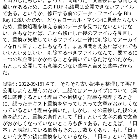
て出力したらしい。よって、間違った全文置換による同じ間
違いがあるため、この PDF も結局は公開できないファイル
である。というか、修正する前のデータ・ファイルを Blu-
Ray に焼いたのか、どうもローカル・マシンに見当たらない
ため、置換処理を加える前のデータを見つけないといけな
い。さもなければ、これら修正した後のファイルを見直し
て、置換が失敗しているファイルは一律に削除してアーカイ
ブを作り直すことにもなろう。まぁ時間さえあればそれでも
いいといえばいい。削除するべきファイルなんて、要するに
一つの私企業にかかわることを書いているだけなのだから、
もとより公開しても意義の少ない些事と言えば些事だから
だ。
[追記：2022-09-15] さて、そろそろ古い記事も整理して再び
公開しようと思うのだが、上記ではアーカイブについて（業
務に関連するという理由で不適切な）記事を整理するとき
に、誤ったテキスト置換をやってしまって文章がおかしくな
っているという理由を書いた。しかし、その置換した後の文
章を読むと、置換の条件として「日」という文字の後で文章
がおかしくなっていないところも多々ある。たとえば、「日
本」と表記している個所もそのまま数多くあり、もし「日」
という文字の後に置換をしているなら、「日本」という熟語