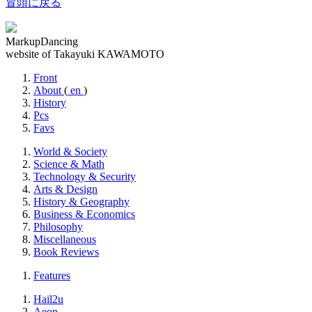
冒頭に戻る
MarkupDancing
website of Takayuki KAWAMOTO
Front
About
(
en
)
History
Pcs
Favs
World & Society
Science & Math
Technology & Security
Arts & Design
History & Geography
Business & Economics
Philosophy
Miscellaneous
Book Reviews
Features
Hail2u
Aeon