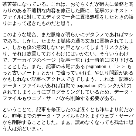
茶苦茶になっている。これは、おそらくだが過去に業務と関
わりのある不適切な内容を修正した際に、記事のテキスト・
ファイルに対してエディタで一斉に置換処理をしたときの誤
りによって起きたものだと思う。
このような場合、まだ脈絡が明らかにデタラメであればマシ
である。しかし、たまたま脈絡の通る文章に置換されてしま
い、しかも僕の意図しない内容となってしまうリスクがあ
り、それは放置しておくわけにはいかない。そういうわけ
で、アーカイブのページ（記事一覧）は一時的に取り下げる
こととした。また、記事の末尾にある pagination（「＞＞ も
っと古いノート」とか）で辿っていけば、やはり問題がある
かもしれない記事へアクセスできてしまう。これは、記事の
データ・ファイルがあれば自動で pagination のリンクが出力
されてしまうようにプログラミングしているため、データ・
ファイルもウェブ・サーバから削除する必要がある。
ということで、記事を修正したのは遅くとも昨年より前だか
ら、昨年までのデータ・ファイルをひとまずウェブ・サーバ
から削除することとした。まぁ、読めなくなっても残念に思
う人は殆どいまい。