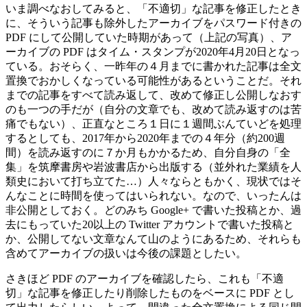
いま調べなおしてみると、「不適切」な記事を修正したとき
に、そういう記事も除外したアーカイブをパスワード付きの
PDF にして公開していた時期があって（上記の写真）、ア
ーカイブの PDF はタイム・スタンプが2020年4月20日となっ
ている。おそらく、一昨年の４月までに書かれた記事は全文
置換でおかしくなっている可能性があるということだ。それ
までの記事をすべて読み返して、改めて修正し公開しなおす
のも一つの手だが（自分の文章でも、改めて読み返すのは苦
痛でもない）、正直なところ１日に１週間ぶんていどを処理
するとしても、2017年から2020年までの４年分（約200週
間）を読み返すのに７か月もかかるため、自分自身の「全
集」を筑摩書房や岩波書店から出版する（並外れた業績を人
類史において打ち立てた…）人々ならともかく、現状ではそ
んなことに時間を使ってはいられない。なので、いったんは
非公開としておく。どのみち Google+ で書いた投稿とか、過
去にもっていた20以上の Twitter アカウントで書いた投稿と
か、公開してない文章なんて山のようにあるため、それらも
含めてアーカイブの扱いは今後の課題としたい。
さきほど PDF のアーカイブを確認したら、これも「不適
切」な記事を修正したり削除したものをベースに PDF とし