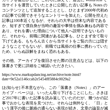
当サイトを運営していたときに公開した古い記事も Notes の
コンテンツとして追加することとし、ひとまず2000年代初め
の記事で公開できそうなエントリーを加えた。公開を控えた
記事は100本近くなるが、それらの大半は些末な内容である
か、短すぎて僕自身が当時の趣旨や事情を掴み兼ねる内容で
あり、それを書いた理由について他人へ説明できないもの
だ。それから、前職に関連がある記事も、ひとまず全て取り
下げてある。もちろん古くから当サイトをご覧の方には隠す
ようなことでもないが、前職では風俗の仕事に携わっていた
ため、いらぬ誤解をまねく恐れもある。
その他、アーカイブを復旧させた際の注意点などは、以下の
落書きで更に詳細をご確認いただきたい。
https://www.markupdancing.net/archive/note.html?
date=9e52a1146ccab2e5454f85884c0029a2
[お知らせ] 不本意ながら、この「落書き（Notes）」のアー
カイブ・ページは、いったん取り下げることにした。さきほ
ど2017年に書いた記事を読み返していたのだが、幾つかの記
事でおかしな表現を見つけた。それらは例外なく、「日」と
いう漢字の後に脈絡の通らない表現が続き、文章の論旨が滅