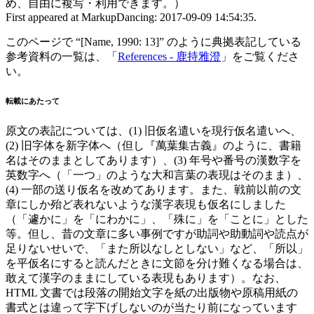
め、自由に複写・利用できます。）
First appeared at MarkupDancing: 2017-09-09 14:54:35.
このページで “[Name, 1990: 13]” のように典拠表記している
参考資料の一覧は、「
References - 鹿持雅澄
」をご覧くださ
い。
転載にあたって
原文の表記については、(1) 旧仮名遣いを現行仮名遣いへ、
(2) 旧字体を新字体へ（但し『萬葉集古義』のように、書籍
名はそのままとしてあります）、(3) 年号や番号の漢数字を
英数字へ（「一つ」のような大和言葉の表現はそのまま）、
(4) 一部の送り仮名を改めてあります。また、戦前以前の文
章にしか殆ど表れないような漢字表現も仮名にしました
（「遽かに」を「にわかに」、「殊に」を「ことに」とした
等。但し、昔の文章に多い事例ですが助詞や助動詞や読点が
足りないせいで、「また所以なしとしない」など、「所以」
を平仮名にすると読んだときに文節を分け難くなる場合は、
敢えて漢字のままにしている表現もあります）。なお、
HTML 文書では段落の開始文字を紙の出版物や原稿用紙の
書式とは違って字下げしないのが当たり前になっています