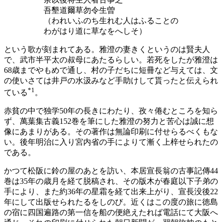
吾墾道爾草勿令生曽
（われいふのち生れむ人はふることの
わがはり道に草なをへしそ）
という歌が刻まれてある。雅澄の妻きくというのは賢夫人
で、武市半平太の叔母にあたるらしい。若死をしたが雅澄は
68歳までやもめで通し、村の子だちに短冊など与えては、文
の使いさては井戸の水汲みなど手助けして貰ったと伝えられ
*1
ている
。
赤貧の中で独学50年の長きにわたり、孜々倦むところを知ら
ず、萬葉集古義152巻を筆にした雅澄の努力と苦心は誠に想
像にあまりがある。その著作は無論印刷に付せらるべくもな
い。後年明治に入り宮内省の手によりて漸く上梓せられたの
である。
かつて松阪に鈴の屋のあとを訪い、本居宣長翁の古事記傳44
巻は35年の歳月を経て脱稿され、その版木が春庭以下子弟の
手により、また約36年の星霜を経て出来上がり、宣長没後22
年にして出版せられたるをしのび。近くはこの度の旅に徳島
の宿に四国遍路の第一信を船の便絶えたれば電話にて大阪へ