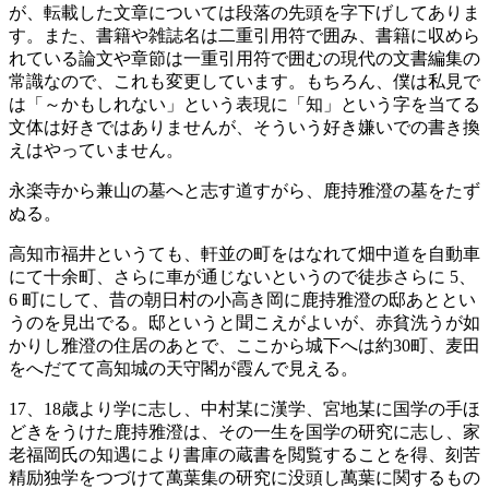
が、転載した文章については段落の先頭を字下げしてありま
す。また、書籍や雑誌名は二重引用符で囲み、書籍に収めら
れている論文や章節は一重引用符で囲むの現代の文書編集の
常識なので、これも変更しています。もちろん、僕は私見で
は「～かもしれない」という表現に「知」という字を当てる
文体は好きではありませんが、そういう好き嫌いでの書き換
えはやっていません。
永楽寺から兼山の墓へと志す道すがら、鹿持雅澄の墓をたず
ぬる。
高知市福井というても、軒並の町をはなれて畑中道を自動車
にて十余町、さらに車が通じないというので徒歩さらに 5、
6 町にして、昔の朝日村の小高き岡に鹿持雅澄の邸あととい
うのを見出でる。邸というと聞こえがよいが、赤貧洗うが如
かりし雅澄の住居のあとで、ここから城下へは約30町、麦田
をへだてて高知城の天守閣が霞んで見える。
17、18歳より学に志し、中村某に漢学、宮地某に国学の手ほ
どきをうけた鹿持雅澄は、その一生を国学の研究に志し、家
老福岡氏の知遇により書庫の蔵書を閲覧することを得、刻苦
精励独学をつづけて萬葉集の研究に没頭し萬葉に関するもの