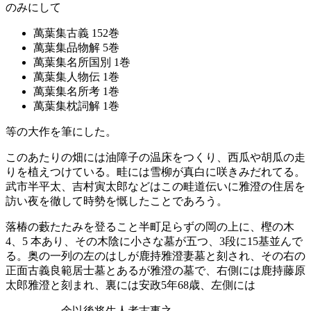
のみにして
萬葉集古義 152巻
萬葉集品物解 5巻
萬葉集名所国別 1巻
萬葉集人物伝 1巻
萬葉集名所考 1巻
萬葉集枕詞解 1巻
等の大作を筆にした。
このあたりの畑には油障子の温床をつくり、西瓜や胡瓜の走
りを植えつけている。畦には雪柳が真白に咲きみだれてる。
武市半平太、吉村寅太郎などはこの畦道伝いに雅澄の住居を
訪い
夜を徹して時勢を慨したことであろう。
落椿の藪たたみを登ること半町足らずの岡の上に、樫の木
4、5 本あり、その木陰に小さな墓が五つ、3段に15基並んで
る。奥の一列の左のはしが鹿持雅澄妻墓と刻され、その右の
正面古義良範居士墓とあるが雅澄の墓で、右側には鹿持藤原
太郎雅澄と刻まれ、裏には
安政5年
68歳、左側には
余以後将生人者古事之