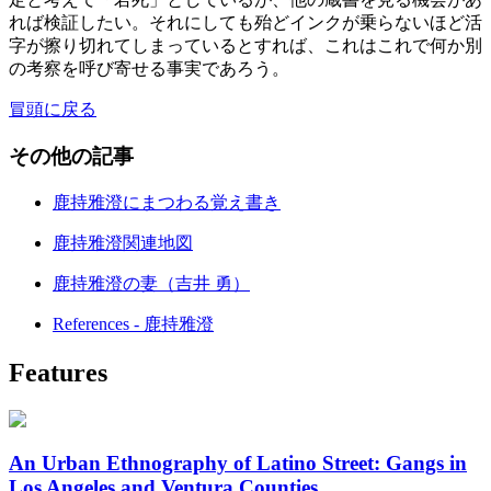
れば検証したい。それにしても殆どインクが乗らないほど活
字が擦り切れてしまっているとすれば、これはこれで何か別
の考察を呼び寄せる事実であろう。
冒頭に戻る
その他の記事
鹿持雅澄にまつわる覚え書き
鹿持雅澄関連地図
鹿持雅澄の妻（吉井 勇）
References - 鹿持雅澄
Features
An Urban Ethnography of Latino Street: Gangs in
Los Angeles and Ventura Counties