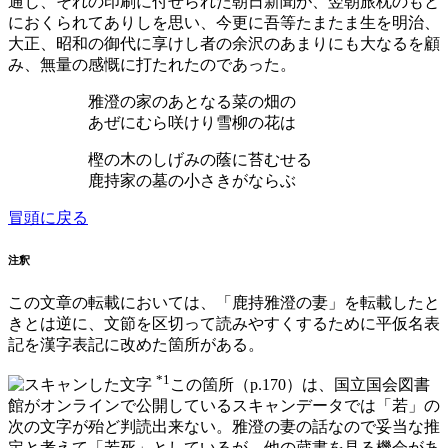
通じ、それの印刷に付せられた朝日新聞が、翌朝旅枕のもと
におくられてありしを思い、今更に吾等たまたま生を明治、
大正、昭和の御代に享けし者の余沢のあまりにも大なるを顧
み、無量の感慨に打たれたのであった。
雅澄の家のあとなる菜の畑の
あぜにむら咲けり雪柳の花は
樫の木のしげみの蔭に苔むせる
鹿持家の墓の小さきがならぶ
冒頭に戻る
注釈
この文章の転載においては、「鹿持雅澄の妻」を転載したと
きとは逆に、文節を区切って読みやすくするために平仮名表
記を漢字表記に改めた箇所がある。
*1
この箇所（p.170）は、国立国会図書
館がオンラインで公開しているスキャンデータでは「若」の
次の文字が殆ど判読出来ない。雅澄の妻の話なので妥当な推
定と考えて「若死」としているが、他の蔵書を見る機会があ