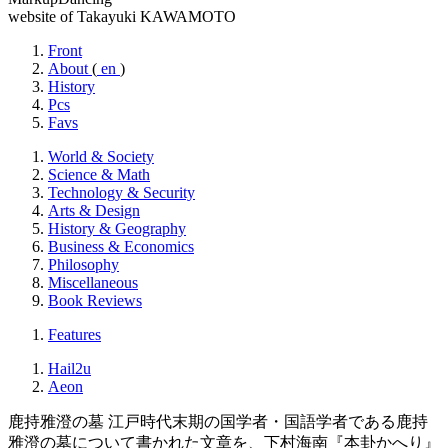
website of Takayuki KAWAMOTO
Front
About
(
en
)
History
Pcs
Favs
World & Society
Science & Math
Technology & Security
Arts & Design
History & Geography
Business & Economics
Philosophy
Miscellaneous
Book Reviews
Features
Hail2u
Aeon
鹿持雅澄の墓
江戸時代末期の国学者・国語学者である鹿持
雅澄の墓について書かれた文章を、下村海南『本卦かへり』