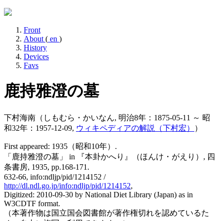
Front
About
(
en
)
History
Devices
Favs
鹿持雅澄の墓
下村海南
（しもむら・かいなん, 明治8年：1875-05-11 ～ 昭
和32年：1957-12-09,
ウィキペディアの解説（下村宏）
）
First appeared: 1935（昭和10年）.
「鹿持雅澄の墓」 in 『本卦かへり』（ほんけ・がえり）, 四
条書房, 1935, pp.168-171.
632-66, info:ndljp/pid/1214152 /
http://dl.ndl.go.jp/info:ndljp/pid/1214152
,
Digitized: 2010-09-30 by National Diet Library (Japan) as in
W3CDTF format.
（本著作物は国立国会図書館が著作権切れを認めているた