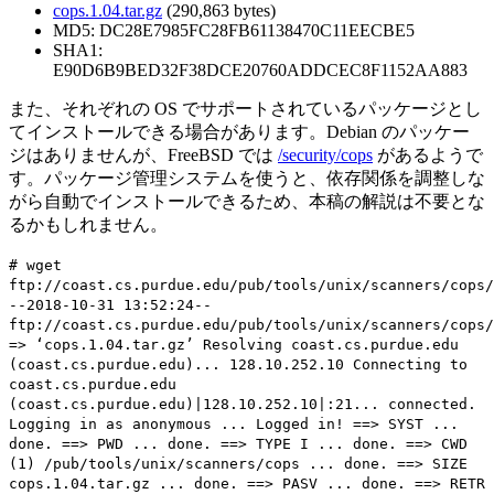
cops.1.04.tar.gz
(290,863 bytes)
MD5: DC28E7985FC28FB61138470C11EECBE5
SHA1:
E90D6B9BED32F38DCE20760ADDCEC8F1152AA883
また、それぞれの OS でサポートされているパッケージとし
てインストールできる場合があります。Debian のパッケー
ジはありませんが、FreeBSD では
/security/cops
があるようで
す。パッケージ管理システムを使うと、依存関係を調整しな
がら自動でインストールできるため、本稿の解説は不要とな
るかもしれません。
# wget
ftp://coast.cs.purdue.edu/pub/tools/unix/scanners/cops/
--2018-10-31 13:52:24--
ftp://coast.cs.purdue.edu/pub/tools/unix/scanners/cops/
=> ‘cops.1.04.tar.gz’ Resolving coast.cs.purdue.edu
(coast.cs.purdue.edu)... 128.10.252.10 Connecting to
coast.cs.purdue.edu
(coast.cs.purdue.edu)|128.10.252.10|:21... connected.
Logging in as anonymous ... Logged in! ==> SYST ...
done. ==> PWD ... done. ==> TYPE I ... done. ==> CWD
(1) /pub/tools/unix/scanners/cops ... done. ==> SIZE
cops.1.04.tar.gz ... done. ==> PASV ... done. ==> RETR