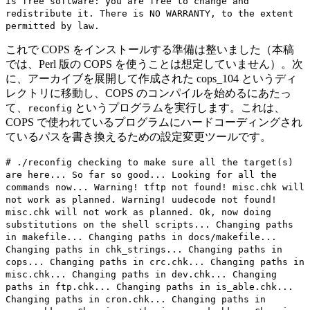
is free software: you are free to change and
redistribute it. There is NO WARRANTY, to the extent
permitted by law.
これで COPS をインストールする準備は整いました（本稿
では、Perl 版の COPS を使うことは想定していません）。次
に、アーカイブを展開して作成された cops_104 というディ
レクトリに移動し、COPS のコンパイルを始めるにあたっ
て、
というプログラムを実行します。これは、
reconfig
COPS で使われているプログラムにハードコーディングされ
ているパスを書き換えるための設定変更ツールです。
# ./reconfig checking to make sure all the target(s)
are here... So far so good... Looking for all the
commands now... Warning! tftp not found! misc.chk will
not work as planned. Warning! uudecode not found!
misc.chk will not work as planned. Ok, now doing
substitutions on the shell scripts... Changing paths
in makefile... Changing paths in docs/makefile...
Changing paths in chk_strings... Changing paths in
cops... Changing paths in crc.chk... Changing paths in
misc.chk... Changing paths in dev.chk... Changing
paths in ftp.chk... Changing paths in is_able.chk...
Changing paths in cron.chk... Changing paths in