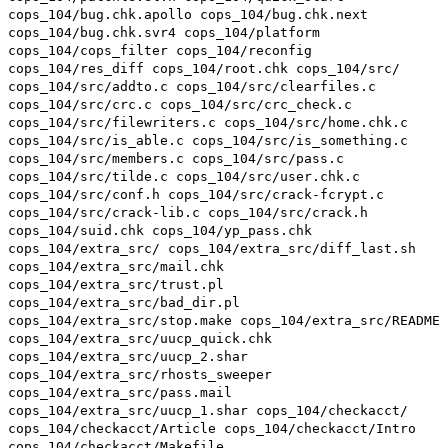
cops_104/bug.chk.apollo cops_104/bug.chk.next
cops_104/bug.chk.svr4 cops_104/platform
cops_104/cops_filter cops_104/reconfig
cops_104/res_diff cops_104/root.chk cops_104/src/
cops_104/src/addto.c cops_104/src/clearfiles.c
cops_104/src/crc.c cops_104/src/crc_check.c
cops_104/src/filewriters.c cops_104/src/home.chk.c
cops_104/src/is_able.c cops_104/src/is_something.c
cops_104/src/members.c cops_104/src/pass.c
cops_104/src/tilde.c cops_104/src/user.chk.c
cops_104/src/conf.h cops_104/src/crack-fcrypt.c
cops_104/src/crack-lib.c cops_104/src/crack.h
cops_104/suid.chk cops_104/yp_pass.chk
cops_104/extra_src/ cops_104/extra_src/diff_last.sh
cops_104/extra_src/mail.chk
cops_104/extra_src/trust.pl
cops_104/extra_src/bad_dir.pl
cops_104/extra_src/stop.make cops_104/extra_src/README
cops_104/extra_src/uucp_quick.chk
cops_104/extra_src/uucp_2.shar
cops_104/extra_src/rhosts_sweeper
cops_104/extra_src/pass.mail
cops_104/extra_src/uucp_1.shar cops_104/checkacct/
cops_104/checkacct/Article cops_104/checkacct/Intro
cops_104/checkacct/Makefile