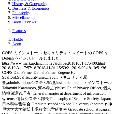
History & Geography
Business & Economics
Philosophy
Miscellaneous
Book Reviews
Features
Hail2u
Aeon
COPS のインストール
セキュリティ・スイートの COPS を
Debian へインストールしました。
https://www.markupdancing.net/archive/20181031-175400.html
2018-10-31 17:57:18
2018-11-01 15:59:21
2019-09-18 10:51:36
COPS,Dan Farmer,Daniel Farmer,Eugene H.
Spafford,Spaf,security,unix,c,audit,セキュリティ,監
査,administration,システム管理,install,debian,linux,インストール
Takayuki Kawamoto, 河本孝之
philsci
Chief Privacy Officer, 個人
情報保護管理者, general manager at department of infromation
systems, 情報システム部長
Philosophy of Science Society, Japan:
日本科学哲学会
Graduate school at Kobe University (doctoral): 神
戸大学大学院博士課程文化学研究科
Graduate school at Kansai