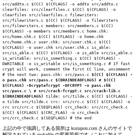
src/addto.c $(CC) $(CFLAGS) -o addto src/addto.c
clearfiles: src/clearfiles.c $(CC) $(CFLAGS) -o
clearfiles src/clearfiles.c filewriters:
src/filewriters.c $(CC) $(CFLAGS) -o filewriters
src/filewriters.c members: src/members.c $(CC)
$(CFLAGS) -o members src/members.c home.chk:
src/home.chk.c $(CC) $(CFLAGS) -o home.chk
src/home.chk.c user.chk: src/user.chk.c $(CC)
$(CFLAGS) -o user.chk src/user.chk.c is_able:
src/is_able.c $(CC) $(CFLAGS) -o is_able src/is_able.c
is_writable: src/is_something.c $(CC) $(CFLAGS) -
DWRITABLE -o is_writable src/is_something.c # If fast
crypt will work, comment the first CC line, uncomment
# the next two: pass.chk: src/pass.c
$(CC) $(CFLAGS) -
o pass.chk src/pass.c $(BRAINDEADFLAGS)
# $(CC)
$(CFLAGS) -Dcrypt=fcrypt -DFCRYPT -o pass.chk
src/pass.c \
# src/crack-fcrypt.c src/crack-lib.c
$(BRAINDEADFLAGS)
tilde: src/tilde.c $(CC) $(CFLAGS) -
o tilde src/tilde.c crc: src/crc.c $(CC) $(CFLAGS) -o
crc src/crc.c $(SEQFLAGS) crc_check: src/crc_check.c
$(CC) $(CFLAGS) $(CRC_FLAG) -o crc_check
src/crc_check.c $(SEQFLAGS) # the end
上記の中で強調してある箇所は kozupon.com さんのサイトで
解説されている makefile の変更箇所です（これに加えて、