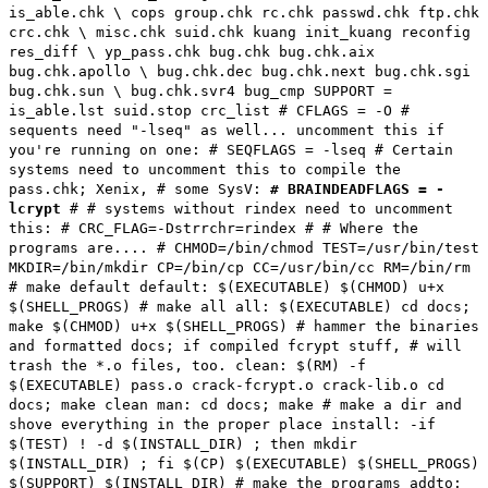
is_able.chk \ cops group.chk rc.chk passwd.chk ftp.chk
crc.chk \ misc.chk suid.chk kuang init_kuang reconfig
res_diff \ yp_pass.chk bug.chk bug.chk.aix
bug.chk.apollo \ bug.chk.dec bug.chk.next bug.chk.sgi
bug.chk.sun \ bug.chk.svr4 bug_cmp SUPPORT =
is_able.lst suid.stop crc_list # CFLAGS = -O #
sequents need "-lseq" as well... uncomment this if
you're running on one: # SEQFLAGS = -lseq # Certain
systems need to uncomment this to compile the
pass.chk; Xenix, # some SysV:
# BRAINDEADFLAGS = -
lcrypt
# # systems without rindex need to uncomment
this: # CRC_FLAG=-Dstrrchr=rindex # # Where the
programs are.... # CHMOD=/bin/chmod TEST=/usr/bin/test
MKDIR=/bin/mkdir CP=/bin/cp CC=/usr/bin/cc RM=/bin/rm
# make default default: $(EXECUTABLE) $(CHMOD) u+x
$(SHELL_PROGS) # make all all: $(EXECUTABLE) cd docs;
make $(CHMOD) u+x $(SHELL_PROGS) # hammer the binaries
and formatted docs; if compiled fcrypt stuff, # will
trash the *.o files, too. clean: $(RM) -f
$(EXECUTABLE) pass.o crack-fcrypt.o crack-lib.o cd
docs; make clean man: cd docs; make # make a dir and
shove everything in the proper place install: -if
$(TEST) ! -d $(INSTALL_DIR) ; then mkdir
$(INSTALL_DIR) ; fi $(CP) $(EXECUTABLE) $(SHELL_PROGS)
$(SUPPORT) $(INSTALL_DIR) # make the programs addto: