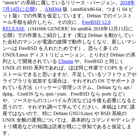
“stretch” の系統に属しているリリース・バージョン。
2018年
7月14日に公開
）、
AMD64
版（amd64/x86-64、つまり 64 ビ
ット版）での作業を仮定しています。Debian でのインスト
ール手順を紹介したら、その次に、
FreeBSD 12.0
RELEASE
（r341666 GENERIC for amd64, 2018年12月11日に
公開）での作業もご紹介します（実は Debian を動かしてい
た会社のマシンが電源の故障で動作しなくなり、新しいマシ
ンへは FreeBSD を入れたためです）。恐らく多くの
UNIX/Linux ディストリビューション、とりわけ Debian の系
列として開発されている
Ubuntu
や、FreeBSD と同じく
UNIX の BSD 系列であれば、ほぼ同じ作業で COPS をイン
ストールできると思いますが、不足しているソフトウェアや
ライブラリを追加する場合は、それぞれの OS でサポートさ
れている方法（パッケージ管理システム。Debian なら apt /
dpkg、CentOS なら rpm / yum、FreeBSD なら ports など）
や、ソースからのコンパイル方法などは今後も必要になると
思うので、それぞれ調べて学んでください。本稿は LPIC 講
座ではないので、特に Debian GNU/Linux や BSD 系統の
UNIX 全般の運用については、基本的なコマンドやディレク
トリ構造などの知識は読者が既にご存知であると仮定しま
す。