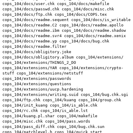
cops_104/docs/user.chk cops_104/docs/makefile
cops_104/docs/passwd.chk cops_104/docs/misc.chk
cops_104/docs/ftp.chk cops_104/docs/COPS.tex
cops_104/docs/readme.sequent cops_104/docs/is_writable
cops_104/docs/readme.C2 cops_104/docs/readme.apollo
cops_104/docs/readme.ibm cops_104/docs/readme.shadow
cops_104/docs/readme.svr4 cops_104/docs/readme.xenix
cops_104/docs/readme.yp cops_104/docs/bug.chk
cops_104/docs/readme.filter
cops_104/docs/obligitory.joke
cops_104/docs/obligitory.album cops_104/extensions/
cops_104/extensions/THINGS_2_DO
cops_104/extensions/YAR cops_104/extensions/crypto-
stuff cops_104/extensions/netstuff
cops_104/extensions/passwords
cops_104/extensions/questions
cops_104/extensions/uucp.hardening
cops_104/extensions/writing.suid cops_104/bug.chk.sgi
cops_104/ftp.chk cops_104/kuang cops_104/group.chk
cops_104/init_kuang cops_104/is_able.chk
cops_104/rc.chk cops_104/is_able.lst
cops_104/kuang.pl.shar cops_104/makefile
cops_104/misc.chk cops_104/pass.words
cops_104/pass_diff.chk cops_104/bug.chk.sun
cops_104/patchlevel.h cops_104/quick_start