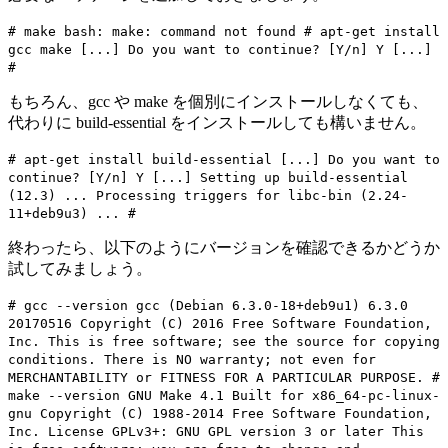
# make bash: make: command not found # apt-get install
gcc make [...] Do you want to continue? [Y/n] Y [...]
#
もちろん、gcc や make を個別にインストールしなくても、
代わりに build-essential をインストールしても構いません。
# apt-get install build-essential [...] Do you want to
continue? [Y/n] Y [...] Setting up build-essential
(12.3) ... Processing triggers for libc-bin (2.24-
11+deb9u3) ... #
終わったら、以下のようにバージョンを確認できるかどうか
試してみましょう。
# gcc --version gcc (Debian 6.3.0-18+deb9u1) 6.3.0
20170516 Copyright (C) 2016 Free Software Foundation,
Inc. This is free software; see the source for copying
conditions. There is NO warranty; not even for
MERCHANTABILITY or FITNESS FOR A PARTICULAR PURPOSE. #
make --version GNU Make 4.1 Built for x86_64-pc-linux-
gnu Copyright (C) 1988-2014 Free Software Foundation,
Inc. License GPLv3+: GNU GPL version 3 or later
This