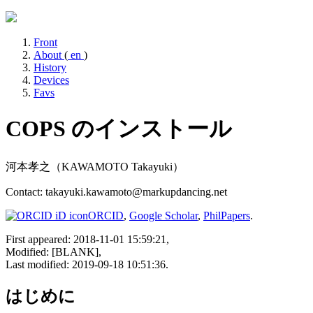
Front
About
(
en
)
History
Devices
Favs
COPS のインストール
河本孝之（KAWAMOTO Takayuki）
Contact: takayuki.kawamoto@markupdancing.net
ORCID
,
Google Scholar
,
PhilPapers
.
First appeared: 2018-11-01 15:59:21,
Modified: [BLANK],
Last modified: 2019-09-18 10:51:36.
はじめに