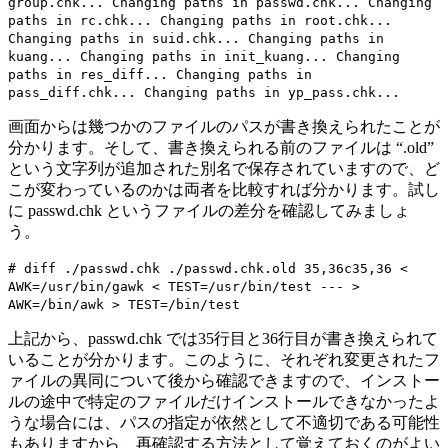
group.chk... Changing paths in passwd.chk... Changing
paths in rc.chk... Changing paths in root.chk...
Changing paths in suid.chk... Changing paths in
kuang... Changing paths in init_kuang... Changing
paths in res_diff... Changing paths in
pass_diff.chk... Changing paths in yp_pass.chk...
画面からは幾つかのファイルのパスが書き換えられたことが
分かります。そして、書き換えられる前のファイルは “.old”
という文字列が追加された別名で保存されていますので、ど
こが変わっているのかは両者を比較すれば分かります。試し
に passwd.chk というファイルの差分を確認してみましょ
う。
# diff ./passwd.chk ./passwd.chk.old 35,36c35,36 <
AWK=/usr/bin/gawk < TEST=/usr/bin/test --- >
AWK=/bin/awk > TEST=/bin/test
上記から、passwd.chk では35行目と36行目が書き換えられて
いることが分かります。このように、それぞれ変更されたフ
ァイルの異同について後から確認できますので、インストー
ルの途中で特定のファイルだけインストールできなかったよ
うな場合には、パスの指定が依然として不適切である可能性
もありますから、再確認する方法として覚えておくのがよい