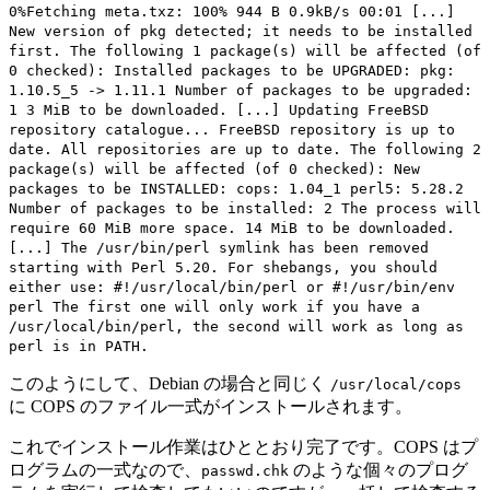
0%Fetching meta.txz: 100% 944 B 0.9kB/s 00:01 [...]
New version of pkg detected; it needs to be installed
first. The following 1 package(s) will be affected (of
0 checked): Installed packages to be UPGRADED: pkg:
1.10.5_5 -> 1.11.1 Number of packages to be upgraded:
1 3 MiB to be downloaded. [...] Updating FreeBSD
repository catalogue... FreeBSD repository is up to
date. All repositories are up to date. The following 2
package(s) will be affected (of 0 checked): New
packages to be INSTALLED: cops: 1.04_1 perl5: 5.28.2
Number of packages to be installed: 2 The process will
require 60 MiB more space. 14 MiB to be downloaded.
[...] The /usr/bin/perl symlink has been removed
starting with Perl 5.20. For shebangs, you should
either use: #!/usr/local/bin/perl or #!/usr/bin/env
perl The first one will only work if you have a
/usr/local/bin/perl, the second will work as long as
perl is in PATH.
このようにして、Debian の場合と同じく
/usr/local/cops
に COPS のファイル一式がインストールされます。
これでインストール作業はひととおり完了です。COPS はプ
ログラムの一式なので、
のような個々のプログ
passwd.chk