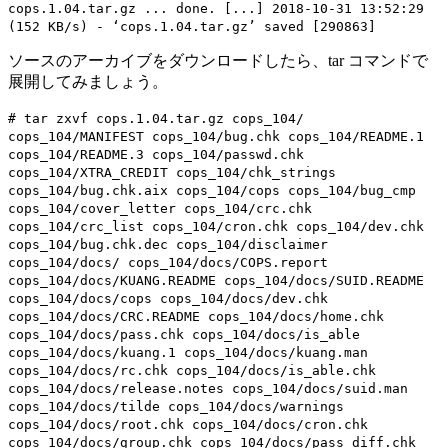
cops.1.04.tar.gz ... done. [...] 2018-10-31 13:52:29
(152 KB/s) - ‘cops.1.04.tar.gz’ saved [290863]
ソースのアーカイブをダウンロードしたら、tar コマンドで
展開してみましょう。
# tar zxvf cops.1.04.tar.gz cops_104/
cops_104/MANIFEST cops_104/bug.chk cops_104/README.1
cops_104/README.3 cops_104/passwd.chk
cops_104/XTRA_CREDIT cops_104/chk_strings
cops_104/bug.chk.aix cops_104/cops cops_104/bug_cmp
cops_104/cover_letter cops_104/crc.chk
cops_104/crc_list cops_104/cron.chk cops_104/dev.chk
cops_104/bug.chk.dec cops_104/disclaimer
cops_104/docs/ cops_104/docs/COPS.report
cops_104/docs/KUANG.README cops_104/docs/SUID.README
cops_104/docs/cops cops_104/docs/dev.chk
cops_104/docs/CRC.README cops_104/docs/home.chk
cops_104/docs/pass.chk cops_104/docs/is_able
cops_104/docs/kuang.1 cops_104/docs/kuang.man
cops_104/docs/rc.chk cops_104/docs/is_able.chk
cops_104/docs/release.notes cops_104/docs/suid.man
cops_104/docs/tilde cops_104/docs/warnings
cops_104/docs/root.chk cops_104/docs/cron.chk
cops_104/docs/group.chk cops_104/docs/pass_diff.chk