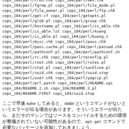
cops_104/perl/cron.chk cops_104/perl/dev.chk
cops_104/perl/fgrep.pl cops_104/perl/file_mode.pl
cops_104/perl/file_owner.pl cops_104/perl/ftp.chk
cops_104/perl/get-cf cops_104/perl/getopts.pl
cops_104/perl/glob.pl cops_104/perl/group.chk
cops_104/perl/hostname.pl cops_104/perl/is_able.chk
cops_104/perl/is_able.lst cops_104/perl/kuang
cops_104/perl/is_able.pl cops_104/perl/kuang.1
cops_104/perl/misc.chk cops_104/perl/pass.chk
cops_104/perl/pass.cache.pl cops_104/perl/passwd.chk
cops_104/perl/pathconf.pl cops_104/perl/pathconf.sh
cops_104/perl/rc.chk cops_104/perl/reconfig.pl
cops_104/perl/root.chk cops_104/perl/rules.pl
cops_104/perl/stat.pl cops_104/perl/suckline.pl
cops_104/perl/suid.chk cops_104/perl/suid.stop
cops_104/perl/user.chk cops_104/perl/yagrip.pl
cops_104/perl/prl.patch cops_104/perl/README.sgi
cops_104/README.2.sh cops_104/README.2.pl
cops_104/README.FIRST cops_104/suid.stop
ここで早速
してみると、make というコマンドがないと
make
いうエラーが出る場合があります。そういうエラーが出た
ら、まだそのマシンではソースをコンパイルするための環境
が整備されていない可能性があるので、
コマンドで
apt-get
必要なパッケージを追加しておきましょう。