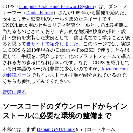
COPS（
Computer Oracle and Password System
）は、ダン・フ
ァーマー（
Daniel Farmer
）さんが1989年から開発を始めた、
セキュリティ監査用のツールを集めたスイートです。
UNIX/Linux 用のセキュリティ監査ツールとしては最初期に
当たるものとされており、古典的な脆弱性検査の指針・設
計・技術を実装した実例として、僕は現在でも学ぶことがあ
ると思って
当サイトで紹介しました
。このページでは、実際
に COPS を2018年現在の Debian や FreeBSD で使うことを想
定して、手順をご紹介します。他のプラットフォームで導入
される方の参考になれば幸いです。なお、COPS を紹介して
いる日本語のページは非常に少ないのですが、
kozupon.com
の解説ページ
でもインストール手順が紹介されているので、
そちらも参照してみてください。
冒頭に戻る
ソースコードのダウンロードからイン
ストールに必要な環境の整備まで
本稿では、まず
Debian GNU/Linux
9.5（コードネーム