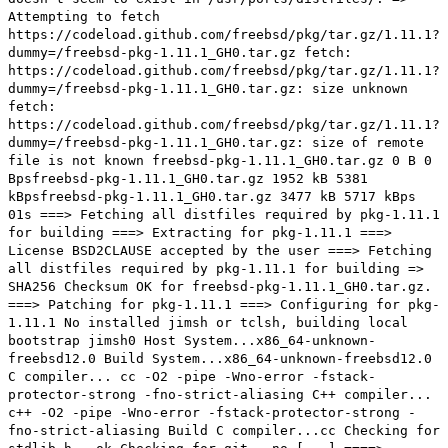
Attempting to fetch
https://codeload.github.com/freebsd/pkg/tar.gz/1.11.1?
dummy=/freebsd-pkg-1.11.1_GH0.tar.gz fetch:
https://codeload.github.com/freebsd/pkg/tar.gz/1.11.1?
dummy=/freebsd-pkg-1.11.1_GH0.tar.gz: size unknown
fetch:
https://codeload.github.com/freebsd/pkg/tar.gz/1.11.1?
dummy=/freebsd-pkg-1.11.1_GH0.tar.gz: size of remote
file is not known freebsd-pkg-1.11.1_GH0.tar.gz 0 B 0
Bpsfreebsd-pkg-1.11.1_GH0.tar.gz 1952 kB 5381
kBpsfreebsd-pkg-1.11.1_GH0.tar.gz 3477 kB 5717 kBps
01s ===> Fetching all distfiles required by pkg-1.11.1
for building ===> Extracting for pkg-1.11.1 ===>
License BSD2CLAUSE accepted by the user ===> Fetching
all distfiles required by pkg-1.11.1 for building =>
SHA256 Checksum OK for freebsd-pkg-1.11.1_GH0.tar.gz.
===> Patching for pkg-1.11.1 ===> Configuring for pkg-
1.11.1 No installed jimsh or tclsh, building local
bootstrap jimsh0 Host System...x86_64-unknown-
freebsd12.0 Build System...x86_64-unknown-freebsd12.0
C compiler... cc -O2 -pipe -Wno-error -fstack-
protector-strong -fno-strict-aliasing C++ compiler...
c++ -O2 -pipe -Wno-error -fstack-protector-strong -
fno-strict-aliasing Build C compiler...cc Checking for