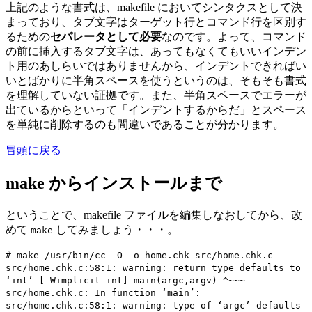
上記のような書式は、makefile においてシンタクスとして決
まっており、タブ文字はターゲット行とコマンド行を区別す
るための
セパレータとして必要
なのです。よって、コマンド
の前に挿入するタブ文字は、あってもなくてもいいインデン
ト用のあしらいではありませんから、インデントできればい
いとばかりに半角スペースを使うというのは、そもそも書式
を理解していない証拠です。また、半角スペースでエラーが
出ているからといって「インデントするからだ」とスペース
を単純に削除するのも間違いであることが分かります。
冒頭に戻る
make からインストールまで
ということで、makefile ファイルを編集しなおしてから、改
めて
してみましょう・・・。
make
# make /usr/bin/cc -O -o home.chk src/home.chk.c
src/home.chk.c:58:1: warning: return type defaults to
‘int’ [-Wimplicit-int] main(argc,argv) ^~~~
src/home.chk.c: In function ‘main’:
src/home.chk.c:58:1: warning: type of ‘argc’ defaults