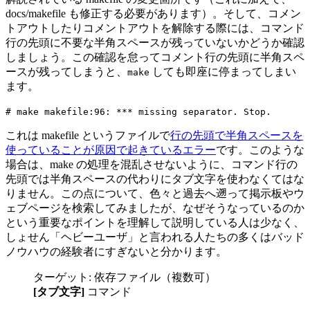
docs/makefile も修正する必要があります）。そして、コメン
トアウトしたりコメントアウトを解除する際には、コマンド
行の先頭に不要な半角スペースが残っていないかどうか確認
しましょう。この確認を怠ってコメント行の先頭に半角スペ
ースが残ってしまうと、
しても即座に停まってしまい
make
ます。
# make makefile:96: *** missing separator. Stop.
これは makefile というファイルで
行の先頭で半角スペースを
使っていることが原因で起きているエラー
です。このような
場合は、make の処理を混乱させないように、コマンド行の
先頭では半角スペースの代わりにタブ文字を使わなくてはな
りません。この点について、色々と過去へ遡って掲示板やウ
ェブページを検索してみましたが、なぜそうなっているのか
という重要なポイントを理解して説明している人は少なく、
しょせん「ヘビーユーザ」と言われる人たちの多くはバッド
ノウハウの経験者にすぎないと分かります。
ターゲット: 依存ファイル（複数可）
[タブ文字]
コマンド