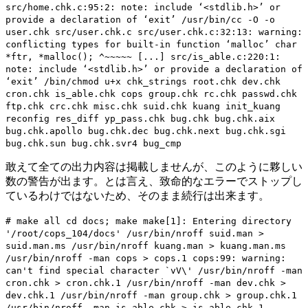
src/home.chk.c:95:2: note: include ‘<stdlib.h>’ or
provide a declaration of ‘exit’ /usr/bin/cc -O -o
user.chk src/user.chk.c src/user.chk.c:32:13: warning:
conflicting types for built-in function ‘malloc’ char
*ftr, *malloc(); ^~~~~~ [...] src/is_able.c:220:1:
note: include ‘<stdlib.h>’ or provide a declaration of
‘exit’ /bin/chmod u+x chk_strings root.chk dev.chk
cron.chk is_able.chk cops group.chk rc.chk passwd.chk
ftp.chk crc.chk misc.chk suid.chk kuang init_kuang
reconfig res_diff yp_pass.chk bug.chk bug.chk.aix
bug.chk.apollo bug.chk.dec bug.chk.next bug.chk.sgi
bug.chk.sun bug.chk.svr4 bug_cmp
敢えて全ての出力内容は掲載しませんが、このように夥しい
数の警告が出ます。とは言え、致命的なエラーでストップし
ているわけではないため、そのまま続行は出来ます。
# make all cd docs; make make[1]: Entering directory
'/root/cops_104/docs' /usr/bin/nroff suid.man >
suid.man.ms /usr/bin/nroff kuang.man > kuang.man.ms
/usr/bin/nroff -man cops > cops.1 cops:99: warning:
can't find special character `vV\' /usr/bin/nroff -man
cron.chk > cron.chk.1 /usr/bin/nroff -man dev.chk >
dev.chk.1 /usr/bin/nroff -man group.chk > group.chk.1
/usr/bin/nroff -man is_able.chk > is_able.chk.1