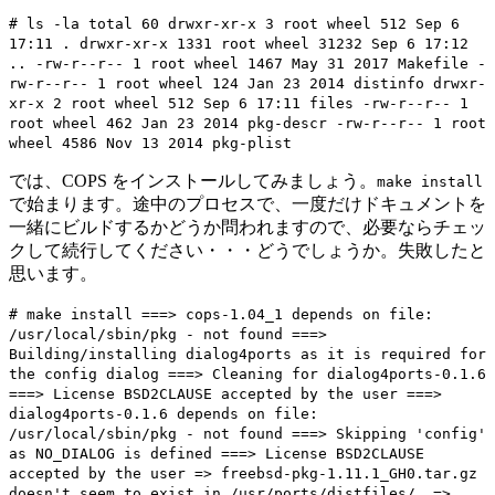
# ls -la total 60 drwxr-xr-x 3 root wheel 512 Sep 6
17:11 . drwxr-xr-x 1331 root wheel 31232 Sep 6 17:12
.. -rw-r--r-- 1 root wheel 1467 May 31 2017 Makefile -
rw-r--r-- 1 root wheel 124 Jan 23 2014 distinfo drwxr-
xr-x 2 root wheel 512 Sep 6 17:11 files -rw-r--r-- 1
root wheel 462 Jan 23 2014 pkg-descr -rw-r--r-- 1 root
wheel 4586 Nov 13 2014 pkg-plist
では、COPS をインストールしてみましょう。
make install
で始まります。途中のプロセスで、一度だけドキュメントを
一緒にビルドするかどうか問われますので、必要ならチェッ
クして続行してください・・・どうでしょうか。失敗したと
思います。
# make install ===> cops-1.04_1 depends on file:
/usr/local/sbin/pkg - not found ===>
Building/installing dialog4ports as it is required for
the config dialog ===> Cleaning for dialog4ports-0.1.6
===> License BSD2CLAUSE accepted by the user ===>
dialog4ports-0.1.6 depends on file:
/usr/local/sbin/pkg - not found ===> Skipping 'config'
as NO_DIALOG is defined ===> License BSD2CLAUSE
accepted by the user => freebsd-pkg-1.11.1_GH0.tar.gz
doesn't seem to exist in /usr/ports/distfiles/. =>