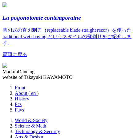
La pogonotomie contemporaine
替刃式の直刃剃刀（replaceable blade straight razor）を使った
traditional wet shaving というスタイルの髭剃りをご紹介しま
す。
冒頭に戻る
MarkupDancing
website of Takayuki KAWAMOTO
Front
About
(
en
)
History
Pcs
Favs
World & Society
Science & Math
Technology & Security
Arts & Design