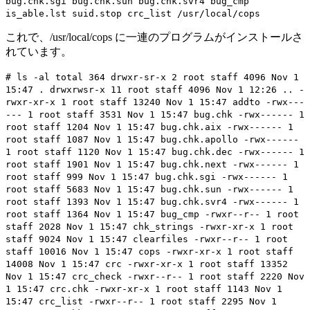
bug.chk.sgi bug.chk.sun bug.chk.svr4 bug_cmp
is_able.lst suid.stop crc_list /usr/local/cops
これで、/usr/local/cops に一連のプログラムがインストールさ
れています。
# ls -al total 364 drwxr-sr-x 2 root staff 4096 Nov 1
15:47 . drwxrwsr-x 11 root staff 4096 Nov 1 12:26 .. -
rwxr-xr-x 1 root staff 13240 Nov 1 15:47 addto -rwx---
--- 1 root staff 3531 Nov 1 15:47 bug.chk -rwx------ 1
root staff 1204 Nov 1 15:47 bug.chk.aix -rwx------ 1
root staff 1087 Nov 1 15:47 bug.chk.apollo -rwx------
1 root staff 1120 Nov 1 15:47 bug.chk.dec -rwx------ 1
root staff 1901 Nov 1 15:47 bug.chk.next -rwx------ 1
root staff 999 Nov 1 15:47 bug.chk.sgi -rwx------ 1
root staff 5683 Nov 1 15:47 bug.chk.sun -rwx------ 1
root staff 1393 Nov 1 15:47 bug.chk.svr4 -rwx------ 1
root staff 1364 Nov 1 15:47 bug_cmp -rwxr--r-- 1 root
staff 2028 Nov 1 15:47 chk_strings -rwxr-xr-x 1 root
staff 9024 Nov 1 15:47 clearfiles -rwxr--r-- 1 root
staff 10016 Nov 1 15:47 cops -rwxr-xr-x 1 root staff
14008 Nov 1 15:47 crc -rwxr-xr-x 1 root staff 13352
Nov 1 15:47 crc_check -rwxr--r-- 1 root staff 2220 Nov
1 15:47 crc.chk -rwxr-xr-x 1 root staff 1143 Nov 1
15:47 crc_list -rwxr--r-- 1 root staff 2295 Nov 1