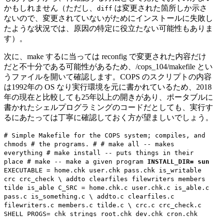
かもしれません（ただし、
は変更された箇所しか示さ
diff
ないので、変更されていないがためにインストールに失敗し
たような状況では、原因の特定に役立たない可能性もありま
す）。
次に、make するに当っては reconfig で変更された内容だけ
だと不十分である可能性があるため、/cops_104/makefile とい
うファイルを開いて確認します。COPS のスクリプトの内容
は1992年の OS なり実行環境を元に書かれているため、2018
年の現在と比較しても25年以上の開きがあり、ポータブルに
書かれたシェルプログラミングのコードだとしても、実行す
るにあたっては丁寧に確認しておく方が望ましいでしょう。
# Simple Makefile for the COPS system; compiles, and
chmods # the programs. # # make all -- makes
everything # make install -- puts things in their
place # make
-- make a given program
INSTALL_DIR= sun
EXECUTABLE = home.chk user.chk pass.chk is_writable
crc crc_check \ addto clearfiles filewriters members
tilde is_able C_SRC = home.chk.c user.chk.c is_able.c
pass.c is_something.c \ addto.c clearfiles.c
filewriters.c members.c tilde.c \ crc.c crc_check.c
SHELL_PROGS= chk_strings root.chk dev.chk cron.chk