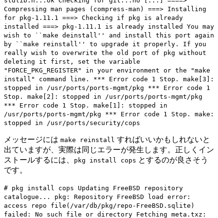
stdlib.h...ok Checking for git...no [...] ====>
Compressing man pages (compress-man) ===> Installing
for pkg-1.11.1 ===> Checking if pkg is already
installed ===> pkg-1.11.1 is already installed You may
wish to ``make deinstall'' and install this port again
by ``make reinstall'' to upgrade it properly. If you
really wish to overwrite the old port of pkg without
deleting it first, set the variable
"FORCE_PKG_REGISTER" in your environment or the "make
install" command line. *** Error code 1 Stop. make[3]:
stopped in /usr/ports/ports-mgmt/pkg *** Error code 1
Stop. make[2]: stopped in /usr/ports/ports-mgmt/pkg
*** Error code 1 Stop. make[1]: stopped in
/usr/ports/ports-mgmt/pkg *** Error code 1 Stop. make:
stopped in /usr/ports/security/cops
メッセージには
すればいいかもしれないと
make reinstall
出ていますが、実際は同じエラーが発生します。正しくイン
ストールするには、
とするのが良さそう
pkg install cops
です。
# pkg install cops Updating FreeBSD repository
catalogue... pkg: Repository FreeBSD load error:
access repo file(/var/db/pkg/repo-FreeBSD.sqlite)
failed: No such file or directory Fetching meta.txz: