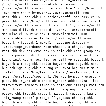
/usr/bin/nroff -man passwd.chk > passwd.chk.1
/usr/bin/nroff -man is_able > is_able.1 /usr/bin/nroff
-man home.chk > home.chk.1 /usr/bin/nroff -man
user.chk > user.chk.1 /usr/bin/nroff -man pass.chk >
pass.chk.1 /usr/bin/nroff -man root.chk > root.chk.1
/usr/bin/nroff -man rc.chk > rc.chk.1 /usr/bin/nroff -
man pass_diff.chk > pass_diff.chk.1 /usr/bin/nroff -
man misc.chk > misc.chk.1 /usr/bin/nroff -man
is_writable > is_writable.1 /usr/bin/nroff -man
bug.chk > bug.chk.1 make[1]: Leaving directory
'/root/cops_104/docs' /bin/chmod u+x chk_strings
root.chk dev.chk cron.chk is_able.chk cops group.chk
rc.chk passwd.chk ftp.chk crc.chk misc.chk suid.chk
kuang init_kuang reconfig res_diff yp_pass.chk bug.chk
bug.chk.aix bug.chk.apollo bug.chk.dec bug.chk.next
bug.chk.sgi bug.chk.sun bug.chk.svr4 bug_cmp # make
install if /usr/bin/test ! -d /usr/local/cops ; then
mkdir /usr/local/cops ; fi /bin/cp home.chk user.chk
pass.chk is_writable crc crc_check addto clearfiles
filewriters members tilde is_able chk_strings root.chk
dev.chk cron.chk is_able.chk cops group.chk rc.chk
passwd.chk ftp.chk crc.chk misc.chk suid.chk kuang
init_kuang reconfig res_diff yp_pass.chk bug.chk
bug.chk.aix bug.chk.apollo bug.chk.dec bug.chk.next