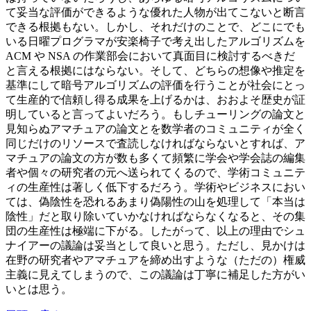
て妥当な評価ができるような優れた人物が出てこないと断言
できる根拠もない。しかし、それだけのことで、どこにでも
いる日曜プログラマが安楽椅子で考え出したアルゴリズムを
ACM や NSA の作業部会において真面目に検討するべきだ
と言える根拠にはならない。そして、どちらの想像や推定を
基準にして暗号アルゴリズムの評価を行うことが社会にとっ
て生産的で信頼し得る成果を上げるかは、おおよそ歴史が証
明していると言ってよいだろう。もしチューリングの論文と
見知らぬアマチュアの論文とを数学者のコミュニティが全く
同じだけのリソースで査読しなければならないとすれば、ア
マチュアの論文の方が数も多くて頻繁に学会や学会誌の編集
者や個々の研究者の元へ送られてくるので、学術コミュニテ
ィの生産性は著しく低下するだろう。学術やビジネスにおい
ては、偽陰性を恐れるあまり偽陽性の山を処理して「本当は
陰性」だと取り除いていかなければならなくなると、その集
団の生産性は極端に下がる。したがって、以上の理由でシュ
ナイアーの議論は妥当として良いと思う。ただし、見かけは
在野の研究者やアマチュアを締め出すような（ただの）権威
主義に見えてしまうので、この議論は丁寧に補足した方がい
いとは思う。