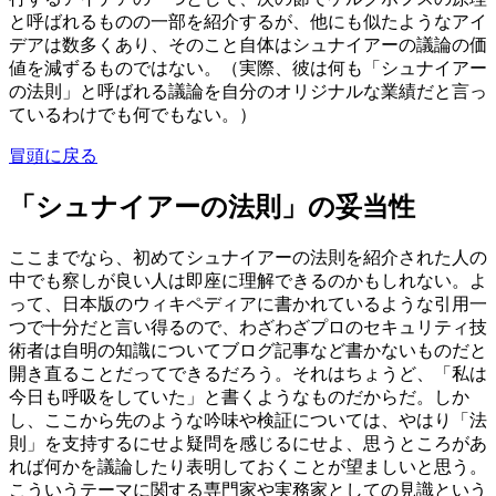
と呼ばれるものの一部を紹介するが、他にも似たようなアイ
デアは数多くあり、そのこと自体はシュナイアーの議論の価
値を減ずるものではない。（実際、彼は何も「シュナイアー
の法則」と呼ばれる議論を自分のオリジナルな業績だと言っ
ているわけでも何でもない。）
冒頭に戻る
「シュナイアーの法則」の妥当性
ここまでなら、初めてシュナイアーの法則を紹介された人の
中でも察しが良い人は即座に理解できるのかもしれない。よ
って、日本版のウィキペディアに書かれているような引用一
つで十分だと言い得るので、わざわざプロのセキュリティ技
術者は自明の知識についてブログ記事など書かないものだと
開き直ることだってできるだろう。それはちょうど、「私は
今日も呼吸をしていた」と書くようなものだからだ。しか
し、ここから先のような吟味や検証については、やはり「法
則」を支持するにせよ疑問を感じるにせよ、思うところがあ
れば何かを議論したり表明しておくことが望ましいと思う。
こういうテーマに関する専門家や実務家としての見識という