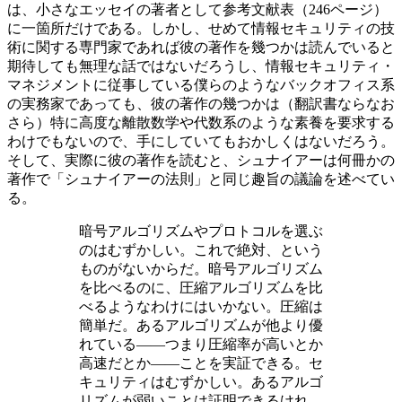
は、小さなエッセイの著者として参考文献表（246ページ）
に一箇所だけである。しかし、せめて情報セキュリティの技
術に関する専門家であれば彼の著作を幾つかは読んでいると
期待しても無理な話ではないだろうし、情報セキュリティ・
マネジメントに従事している僕らのようなバックオフィス系
の実務家であっても、彼の著作の幾つかは（翻訳書ならなお
さら）特に高度な離散数学や代数系のような素養を要求する
わけでもないので、手にしていてもおかしくはないだろう。
そして、実際に彼の著作を読むと、シュナイアーは何冊かの
著作で「シュナイアーの法則」と同じ趣旨の議論を述べてい
る。
暗号アルゴリズムやプロトコルを選ぶ
のはむずかしい。これで絶対、という
ものがないからだ。暗号アルゴリズム
を比べるのに、圧縮アルゴリズムを比
べるようなわけにはいかない。圧縮は
簡単だ。あるアルゴリズムが他より優
れている――つまり圧縮率が高いとか
高速だとか――ことを実証できる。セ
キュリティはむずかしい。あるアルゴ
リズムが弱いことは証明できるけれ