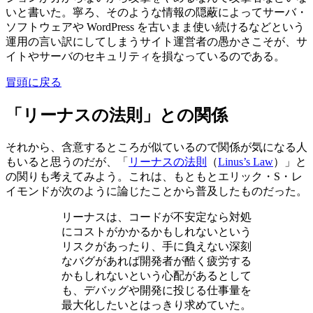
いと書いた。寧ろ、そのような情報の隠蔽によってサーバ・
ソフトウェアや WordPress を古いまま使い続けるなどという
運用の言い訳にしてしまうサイト運営者の愚かさこそが、サ
イトやサーバのセキュリティを損なっているのである。
冒頭に戻る
「リーナスの法則」との関係
それから、含意するところが似ているので関係が気になる人
もいると思うのだが、「
リーナスの法則
（
Linus’s Law
）」と
の関りも考えてみよう。これは、もともとエリック・S・レ
イモンドが次のように論じたことから普及したものだった。
リーナスは、コードが不安定なら対処
にコストがかかるかもしれないという
リスクがあったり、手に負えない深刻
なバグがあれば開発者が酷く疲労する
かもしれないという心配があるとして
も、デバッグや開発に投じる仕事量を
最大化したいとはっきり求めていた。