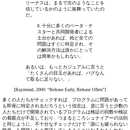
リーナスは、まるで次のようなことを
信じているかのように振舞っていたの
だ。
8. 十分に多くのベータ・テ
スターと共同開発者による
土台があれば、殆ど全ての
問題はすぐに特定され、そ
の解決方法は誰かにとって
は簡単かもしれない。
あるいは、もっとカジュアルに言うと
「たくさんの目玉があれば、バグなん
て取るに足りない。」
[Raymond, 2000: “Release Early, Release Often”]
多くの人たちがチェックすれば、プログラムに問題があって
も即座に特定されるだろうという信念は、逆に言うと少数の
人たちだけで開発されているプログラムは検証の回数や検証
の着眼点が不足しており、つまるところシュナイアーの法則
と同じように、不十分なチェックだけで「誰にも破られない