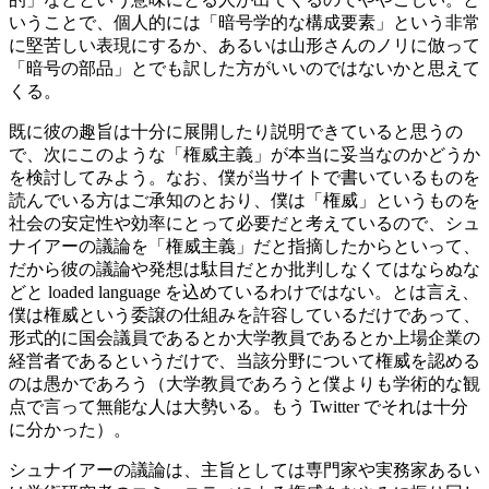
いうことで、個人的には「暗号学的な構成要素」という非常
に堅苦しい表現にするか、あるいは山形さんのノリに倣って
「暗号の部品」とでも訳した方がいいのではないかと思えて
くる。
既に彼の趣旨は十分に展開したり説明できていると思うの
で、次にこのような「権威主義」が本当に妥当なのかどうか
を検討してみよう。なお、僕が当サイトで書いているものを
読んでいる方はご承知のとおり、僕は「権威」というものを
社会の安定性や効率にとって必要だと考えているので、シュ
ナイアーの議論を「権威主義」だと指摘したからといって、
だから彼の議論や発想は駄目だとか批判しなくてはならぬな
どと loaded language を込めているわけではない。とは言え、
僕は権威という委譲の仕組みを許容しているだけであって、
形式的に国会議員であるとか大学教員であるとか上場企業の
経営者であるというだけで、当該分野について権威を認める
のは愚かであろう（大学教員であろうと僕よりも学術的な観
点で言って無能な人は大勢いる。もう Twitter でそれは十分
に分かった）。
シュナイアーの議論は、主旨としては専門家や実務家あるい