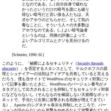
となのである。[...] 自分自身で破れな
かったというだけの暗号を誰にも破り
得ない暗号だと言い張る人たちは、天
才かアホウのどちらかだ。そして気の
毒なことに、そういう人々の大多数は
アホウなのである。[...] よい暗号論者
というものは、同僚の評価によって、
よいアルゴリズムとクソを見分けるの
だ。
[Schneier, 1996: 6f.]
このように、「秘匿によるセキュリティ（
Security through
obscurity
）」を否定するスタンスとして、ケルクホフスの原
理とシュナイアーの法則はアイデアを共有していると言える
だろう。僕も当サイトで WordPress のセキュリティ対策につ
いて記事を書いたときに、WordPress のバージョン番号がメ
タタグとして出力されることを抑制してもセキュリティ対策
になどならないし（そんなものを確認しない大規模なボット
ネットで、手当たり次第に攻撃される危険が増えてきてい
る）、Apache のシグネチャ表示を抑制したところで、バー
ジョンが分からないから攻撃をやめるなんて攻撃者などいな