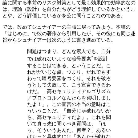
論に関する事前のリスク対策として最も効果的で効率的なの
は、理論（設計）を自分たちがどう理解しているかというこ
とや、どう評価しているかを公に問うことなのである。
では、改めてシュナイアーの主張に戻ってみよう。本稿の
「はじめに」で彼の著作から引用したが、その後にも同じ趣
旨からシュナイアーは次のように書き進めている。
問題はつまり、どんな素人でも、自分
*
では破れないような暗号要素
を設計
することはできる、ということだ。こ
れがだいじな点。つまり、だれでもす
わって暗号要素をつくり、それを破ろ
うとして失敗して、こう宣言できるわ
けだ。「高セキュリティアルゴリズム
／プロトコル／なんたらを発明しまし
たよ！」。この宣言の本当の意味はこ
ういうことだ。「自分じゃ破れないか
ら、高セキュリティだよ」。これを聞
いて真っ先に聞くべき質問は、「ほ
ぅ、そういうあんた、何者？」あるい
はもっと具体的には「あんたが破れな