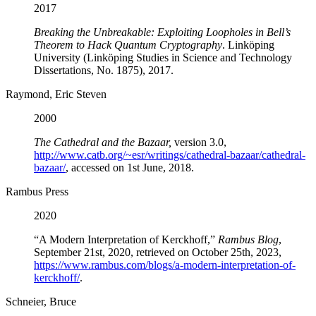
2017
Breaking the Unbreakable: Exploiting Loopholes in Bell’s
Theorem to Hack Quantum Cryptography
. Linköping
University (Linköping Studies in Science and Technology
Dissertations, No. 1875), 2017.
Raymond, Eric Steven
2000
The Cathedral and the Bazaar,
version 3.0,
http://www.catb.org/~esr/writings/cathedral-bazaar/cathedral-
bazaar/
, accessed on 1st June, 2018.
Rambus Press
2020
“A Modern Interpretation of Kerckhoff,”
Rambus Blog
,
September 21st, 2020, retrieved on October 25th, 2023,
https://www.rambus.com/blogs/a-modern-interpretation-of-
kerckhoff/
.
Schneier, Bruce