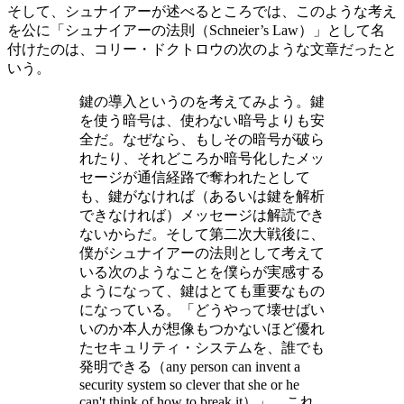
そして、シュナイアーが述べるところでは、このような考え
を公に「シュナイアーの法則（Schneier’s Law）」として名
付けたのは、コリー・ドクトロウの次のような文章だったと
いう。
鍵の導入というのを考えてみよう。鍵
を使う暗号は、使わない暗号よりも安
全だ。なぜなら、もしその暗号が破ら
れたり、それどころか暗号化したメッ
セージが通信経路で奪われたとして
も、鍵がなければ（あるいは鍵を解析
できなければ）メッセージは解読でき
ないからだ。そして第二次大戦後に、
僕がシュナイアーの法則として考えて
いる次のようなことを僕らが実感する
ようになって、鍵はとても重要なもの
になっている。「どうやって壊せばい
いのか本人が想像もつかないほど優れ
たセキュリティ・システムを、誰でも
発明できる（any person can invent a
security system so clever that she or he
can't think of how to break it）」。これ