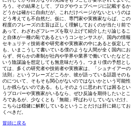
ろう。その結果として、ブログやウェブページに記載するか
どうかは確かに自由だが、これだけページがないというのは
どう考えても不自然だ。仮に、専門家や実務家ならば、この
程度のフレーズの主旨は正しく理解しておくのが当たり前で
あって、わざわざフレーズを取り上げて紹介したり論じるこ
と自体が一種の恥であるというコンセンサスが、国内の情報
セキュリティ技術者や研究者や実務家の中にあると仮定して
も、いまこうして書いている僕のような人間が全く国内にお
らず、何らかの牽制が社内や学界や業界で働いていたなどと
いう陰謀論を想定しても無意味だろう。つまり僕の予想とし
ては、多くの研究者や技術者や実務家は、「シュナイアーの
法則」というフレーズどころか、彼が語っている話題そのも
のについて、そもそも関心がないのではないかという可能性
しか残らないのである。もしそのように思われては困るとい
うプロパーや実務家がいるなら、ぜひ反論を期待したいとこ
ろであるが、少なくとも「無能」呼ばわりしていないだけ、
こちらは穏健に解釈しているということだけは肝に銘じてお
くべきだ。
冒頭に戻る