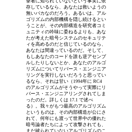
撃者に知られていないという事実に依
存しているなら、あなたは救いようの
無いバカなのだろう。あるいは、アル
ゴリズムの内部機構を隠し続けるとい
うことが、その内部構造を研究者コミ
ュニティの吟味に委ねるよりも、あな
たが考えた暗号システムのセキュリテ
ィを高めるのだと信じているのなら、
あなたは間違っているのだ。そして、
もしあなたのコードを誰も逆アセンブ
ルしたりしないとか、あなたのアルゴ
リズムについてリバース・エンジニア
リングを実行しないだろうと思ってい
るなら、それは甘い（1994年に RC4
のアルゴリズムがそうやって実際にリ
バース・エンジニアリングされてしま
ったのだ。詳しくは 17.1 で述べ
る）。我々がもつ最高のアルゴリズム
というものは、その内部構造が公にさ
れて、何年にも渡って世界中の優れた
暗号論者たちによって攻撃されても、
まだ破られていないアルゴリズムのこ