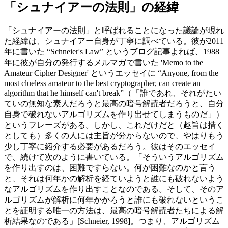
「シュナイアーの法則」の経緯
「シュナイアーの法則」と呼ばれることになった議論が現れ
た経緯は、シュナイアー自身が丁寧に調べている。彼が2011
年に書いた “Schneier's Law” というブログ記事よれば、1988
年に彼が自分の発行するメルマガで書いた 'Memo to the
Amateur Cipher Designer' というエッセイに “Anyone, from the
most clueless amateur to the best cryptographer, can create an
algorithm that he himself can't break”（「誰であれ、それがたい
ていの無知な素人だろうと最高の暗号解読者だろうと、自分
自身で破れないアルゴリズムを作り出せてしまうものだ」）
というフレーズがある。しかし、これだけだと（趣旨は措く
としても）多くの人には主旨が分からないので、やはりもう
少し丁寧に紹介する必要があるだろう。彼はそのエッセイ
で、続けて次のように書いている。「そういうアルゴリズム
を作り出すのは、困難ですらない。何が困難なのかと言う
と、それは何年かの解析を経ていようと誰にも破れないよう
なアルゴリズムを作り出すことなのである。そして、そのア
ルゴリズムが解析に何年かかろうと誰にも破れないというこ
とを証明する唯一の方法は、最高の暗号解読者たちによる解
析結果なのである」[Schneier, 1998]。つまり、アルゴリズム