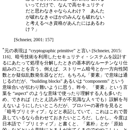
いってだけで、なんで高セキュリティ
だと思わなきゃならんわけ？ あんた
が破れなきゃほかのみんなも破れない
と考えるべき資格があんたにはあるわ
け？」
[Schneier, 2001: 157]
*
元の表現は “cryptographic primitive” と言い [Schneier, 2015:
116]、暗号技術を利用したセキュリティ・システムを設計す
るにあたって処理を分解したときの基本的なルーチンなり仕
組みのことを言う。例えば、ストリーム暗号とか一方向性関
数とか疑似乱数発生器などだ。もちろん「要素」で意味は通
じるのだが、“building blocks” あるいは “components” という
意味合いが伝わり難いように思う。昨今、「要素」という言
葉を “aspect” のような意味で使ったり理解する人も多いた
め、できれば（たとえ読み手が不見識な人々でも）誤解を与
えないようにしたいところだが、プロパーの著作を見ると
「暗号プリミティブ」などと表記していて、これはこれで普
及しているなら合わせておきたいところだ。しかし、今度は
日本語で「プリミティブ」と書くと、「素朴」とか「原始
的」などという意味にとる人が出てくるのでややこしい。と