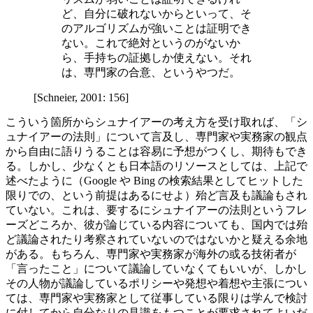
ど、自分に破れないからといって、そ
のアルゴリズムが強いことは証明でき
ない。これで絶対というのがないか
ら、手持ちの証拠しか使えない。それ
は、専門家の合意、というやつだ。
[Schneier, 2001: 156]
こういう箇所からシュナイアーの考え方を受け取れば、「シ
ュナイアーの法則」について言及し、専門家や実務家の観点
から自由に語りうることは容易に予想がつくし、期待もでき
る。しかし、少なくとも日本語のリソースとしては、上記で
述べたように（Google や Bing の検索結果としてヒットした
限りでの、という前提はあるにせよ）殆ど言及も議論もされ
ていない。これは、要するにシュナイアーの法則というフレ
ーズどころか、彼が論じている内容についても、国内では殆
ど議論されたり考察されていないのではないかと疑える余地
がある。もちろん、専門家や実務家が海外の或る技術者が
「言ったこと」について議論していなくてもいいが、しかし
その人物が議論しているポリシーや発想や着想や主張につい
ては、専門家や実務家として従事している限りは学んで検討
に付してから自分なりの見識をもつことが要求されてよいだ