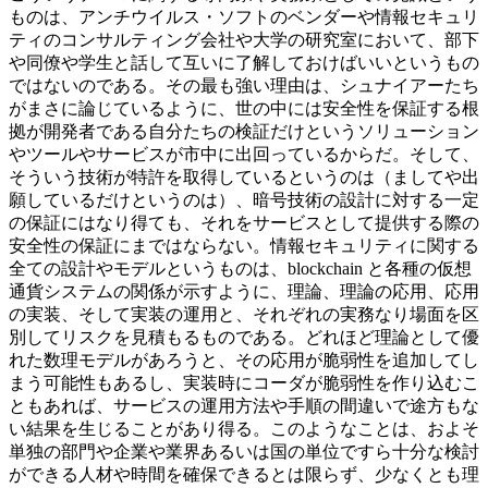
ものは、アンチウイルス・ソフトのベンダーや情報セキュリ
ティのコンサルティング会社や大学の研究室において、部下
や同僚や学生と話して互いに了解しておけばいいというもの
ではないのである。その最も強い理由は、シュナイアーたち
がまさに論じているように、世の中には安全性を保証する根
拠が開発者である自分たちの検証だけというソリューション
やツールやサービスが市中に出回っているからだ。そして、
そういう技術が特許を取得しているというのは（ましてや出
願しているだけというのは）、暗号技術の設計に対する一定
の保証にはなり得ても、それをサービスとして提供する際の
安全性の保証にまではならない。情報セキュリティに関する
全ての設計やモデルというものは、blockchain と各種の仮想
通貨システムの関係が示すように、理論、理論の応用、応用
の実装、そして実装の運用と、それぞれの実務なり場面を区
別してリスクを見積もるものである。どれほど理論として優
れた数理モデルがあろうと、その応用が脆弱性を追加してし
まう可能性もあるし、実装時にコーダが脆弱性を作り込むこ
ともあれば、サービスの運用方法や手順の間違いで途方もな
い結果を生じることがあり得る。このようなことは、およそ
単独の部門や企業や業界あるいは国の単位ですら十分な検討
ができる人材や時間を確保できるとは限らず、少なくとも理