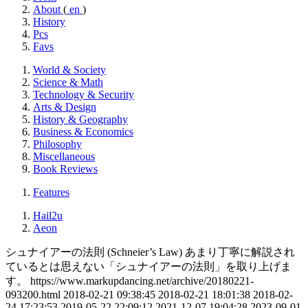
About
(
en
)
History
Pcs
Favs
World & Society
Science & Math
Technology & Security
Arts & Design
History & Geography
Business & Economics
Philosophy
Miscellaneous
Book Reviews
Features
Hail2u
Aeon
シュナイアーの法則 (Schneier’s Law)
あまり丁寧に解説され
ているとは思えない「シュナイアーの法則」を取り上げま
す。
https://www.markupdancing.net/archive/20180221-
093200.html
2018-02-21 09:38:45
2018-02-21 18:01:38
2018-02-
24 17:23:53,2019-05-22 22:09:12,2021-12-07 19:04:28,2023-09-01