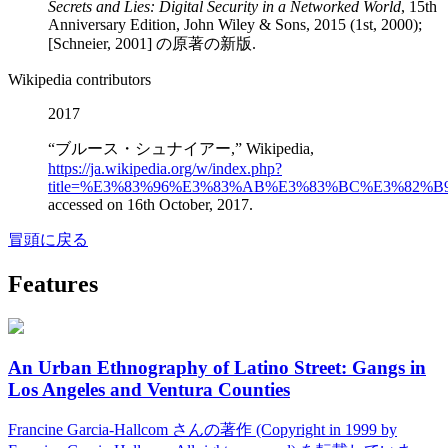
Secrets and Lies: Digital Security in a Networked World
, 15th
Anniversary Edition, John Wiley & Sons, 2015 (1st, 2000);
[Schneier, 2001] の原著の新版.
Wikipedia contributors
2017
“ブルース・シュナイアー,” Wikipedia,
https://ja.wikipedia.org/w/index.php?
title=%E3%83%96%E3%83%AB%E3%83%BC%E3%82%
accessed on 16th October, 2017.
冒頭に戻る
Features
An Urban Ethnography of Latino Street: Gangs in
Los Angeles and Ventura Counties
Francine Garcia-Hallcom さんの著作 (Copyright in 1999 by