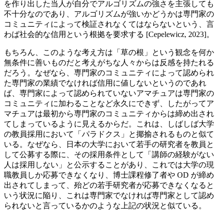
を作り出した当人が自分でアルゴリズムの強さを主張しても
不十分なのであり、アルゴリズムが強いかどうかは専門家の
コミュニティによって検証されなくてはならないという、言
わば社会的な信用という根拠を要求する [Cepelewicz, 2023]。
もちろん、このような考え方は「草の根」という観念を何か
無条件に善いものだと考えがちな人々からは反感を持たれる
だろう。なぜなら、専門家のコミュニティによって認められ
た専門家の業績でなければ信用に値しないというのであれ
ば、専門家によって認められていないアマチュアは専門家の
コミュニティに加わることなど永久にできず、したがってア
マチュアは最初から専門家のコミュニティからは締め出され
てしまっているように見えるからだ。これは、しばしば大学
の教員採用において「パラドクス」と揶揄されるものと似て
いる。なぜなら、日本の大学において若手の研究者を教員と
して公募する際に、その採用条件として「講師の経験がない
人は採用しない」と公示することがあり、これでは大学の現
職教員しか応募できなくなり、博士課程修了者や OD が締め
出されてしまって、殆どの若手研究者が応募できなくなると
いう状況に陥り、これは専門家でなければ専門家として認め
られないと言っているかのような上記の状況と似ている。