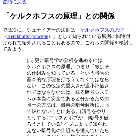
冒頭に戻る
「ケルクホフスの原理」との関係
では次に、シュナイアーの法則は「
ケルクホフスの原理
（
Kerckhoffs’ principle
）」として知られている原則に関連付
けられて紹介されることもあるので、これらの関係を検討し
てみよう。
[...] 更に暗号学の分析を進めるには、
ケルクホフスの原理、つまり「敵はそ
の仕組みを知っている」という暗号の
基本的な原理を打ち立てなくてはなら
ない。この仮定の重大さが過小評価さ
れてはならないのは、或る暗号システ
ムが本当に安全であると分かるための
唯一の方法は、最善の暗号解析によっ
て破れないことにある。[暗号をやり
とりする] アリスとボブが、[暗号を破
ろうとしている] イブによって知られ
えない暗号化の仕組みを選んでいたら