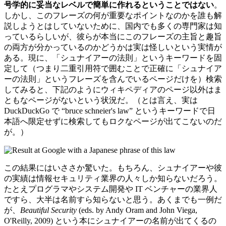
号学的に妥当なレベルで簡単に作れるということではない
。
しかし、このフレーズの何が重要なポイントなのかを誰も解
説しようとはしていないために、国内でも多くの専門家は知
っているらしいが、彼らが本当にこのフレーズの主旨と趣旨
の両方が分かっているのかどうかは実は怪しいという実情が
ある。現に、「シュナイアーの法則」というキーワードを固
定して（つまり二重引用符で囲むことで正確に「シュナイア
ーの法則」というフレーズを含んでいるページだけを）検索
してみると、下記のようにウィキペディアのページ以外はま
ともなページがないという状況だ。（とは言え、実は
DuckDuckGo で “bruce schneier's law” というキーワードで日
本語へ限定せずに検索してもロクなページが出てこないのだ
が。）
この結果にはいささか驚いた。もちろん、シュナイアーや彼
の実績は情報セキュリティ業界の人々しか知らないだろう。
たとえプログラマやシステム開発や IT ベンチャーの業界人
ですら、大半は名前すら知らないと思う。あくまでも一例だ
が、
Beautiful Security
(eds. by Andy Oram and John Viega,
O'Reilly, 2009) という本にシュナイアーの名前が出てくるの