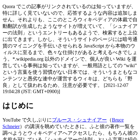
Quora でこの記事がリンクされているのは知っていますが、
特に詳しく見ていないので、応答するような内容は追加しま
せん。それよりも、ここのところウィキペディアの体裁で自
動翻訳が生成したようなサイトが増えていて、「シュナイア
ーの法則」というエントリーもあるようで、検索すると上位
に出てきます。しかし、そういうサイトのページには暗号通
貨のマイニングを手伝いさせられる JavaScript から本物のウ
ィルスに至るまで、色々な仕掛けがあると考えるべきでしょ
う。*.wikipedia.org 以外のドメインで、個人が良い Wiki を運
営している事例は知っていますが、一般用語としての “wiki”
という言葉を使う習慣がない日本では、そういうまともなコ
ンテンツと愚劣な連中が運営するウィキは、どちらも「野
良」として扱われるため、注意が必要です。 [2021-12-07
19:04:28 (JST: GMT+0900)]
はじめに
YouTube で久しぶりに
ブルース・シュナイアー
（
Bruce
Schneier
）の講演を眺めていたときに、ふと彼の著作一覧を
調べようとウィキペディアへアクセスしたら、もちろん彼の
名前を冠している「シュナイアーの法則」という言葉は紹介