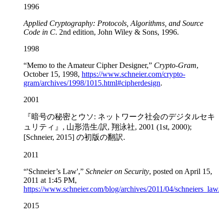
1996
Applied Cryptography: Protocols, Algorithms, and Source
Code in C
. 2nd edition, John Wiley & Sons, 1996.
1998
“Memo to the Amateur Cipher Designer,”
Crypto-Gram
,
October 15, 1998,
https://www.schneier.com/crypto-
gram/archives/1998/1015.html#cipherdesign
.
2001
『暗号の秘密とウソ: ネットワーク社会のデジタルセキ
ュリティ』, 山形浩生/訳, 翔泳社, 2001 (1st, 2000);
[Schneier, 2015] の初版の翻訳.
2011
“'Schneier’s Law',”
Schneier on Security
, posted on April 15,
2011 at 1:45 PM,
https://www.schneier.com/blog/archives/2011/04/schneiers_law
2015