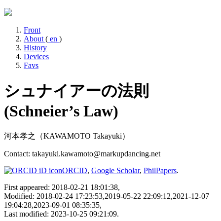
Front
About
(
en
)
History
Devices
Favs
シュナイアーの法則
(Schneier’s Law)
河本孝之（KAWAMOTO Takayuki）
Contact: takayuki.kawamoto@markupdancing.net
ORCID
,
Google Scholar
,
PhilPapers
.
First appeared: 2018-02-21 18:01:38,
Modified: 2018-02-24 17:23:53,2019-05-22 22:09:12,2021-12-07
19:04:28,2023-09-01 08:35:35,
Last modified: 2023-10-25 09:21:09.