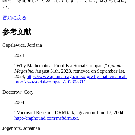
暗号」を開発したと豪語してしまうことになるかもしれな
い。
冒頭に戻る
参考文献
Cepelewicz, Jordana
2023
“Why Mathematical Proof Is a Social Compact,”
Quanta
Magazine
, August 31th, 2023, retrieved on September 1st,
2023,
https://www.quantamagazine.org/why-mathematical-
proof-is-a-social-compact-20230831/
.
Doctorow, Cory
2004
“Microsoft Research DRM talk,” given on June 17, 2004,
http://craphound.com/msftdrm.txt
.
Jogenfors, Jonathan