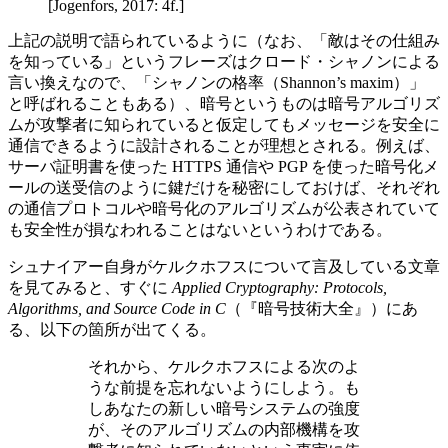
[Jogenfors, 2017: 4f.]
上記の説明で語られているように（なお、「敵はその仕組み
を知っている」というフレーズはクロード・シャノンによる
言い換えなので、「シャノンの格率（Shannon’s maxim）」
と呼ばれることもある）、暗号というものは暗号アルゴリズ
ムが攻撃者に知られていると仮定してもメッセージを安全に
通信できるように設計されることが理想とされる。例えば、
サーバ証明書を使った HTTPS 通信や PGP を使った暗号化メ
ールの送受信のように鍵だけを秘密にしておけば、それぞれ
の通信プロトコルや暗号化のアルゴリズムが公表されていて
も安全性が損なわれることはないというわけである。
シュナイアー自身がケルクホフスについて言及している文章
を見てみると、すぐに
Applied Cryptography: Protocols,
Algorithms, and Source Code in C
（『暗号技術大全』）にあ
る、以下の箇所が出てくる。
それから、ケルクホフスによる次のよ
うな前提を忘れないようにしよう。も
しあなたの新しい暗号システムの強度
が、そのアルゴリズムの内部機構を攻