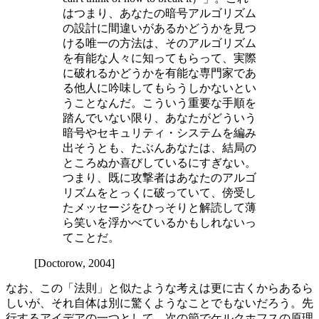
はつまり、あなたの暗号アルゴリズム
の設計に間違いがあるかどうかを見つ
ける唯一の方法は、そのアルゴリズム
を有能な人々に知ってもらって、実際
に破れるかどうかを有能な専門家であ
る他人に吟味してもらうしかないとい
うことなんだ。こういう重要な手順を
踏んでいない限り、あなたがどういう
暗号やセキュリティ・システムを編み
出そうとも、たぶんあなたは、結局の
ところぬか喜びしているにすぎない。
つまり、既に攻撃者はあなたのアルゴ
リズムをとっくに破っていて、傍受し
たメッセージをひっそりと解読して薄
ら笑いを浮かべているかもしれないっ
てことだ。
[Doctorow, 2004]
なお、この「法則」と似たような考えは更に古くからあるら
しいが、それ自体は別に驚くようなことでもないだろう。先
行するアイデアの一つとして、次の節でケルクホフスの原理