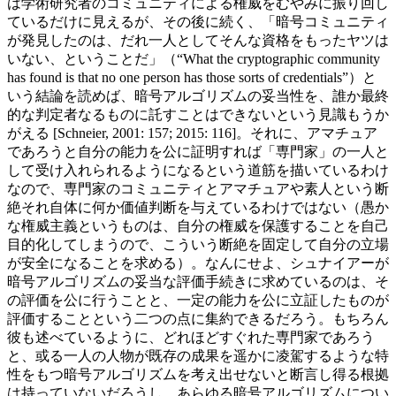
は学術研究者のコミュニティによる権威をむやみに振り回し
ているだけに見えるが、その後に続く、「暗号コミュニティ
が発見したのは、だれ一人としてそんな資格をもったヤツは
いない、ということだ」（“What the cryptographic community
has found is that no one person has those sorts of credentials”）と
いう結論を読めば、暗号アルゴリズムの妥当性を、誰か最終
的な判定者なるものに託すことはできないという見識もうか
がえる [Schneier, 2001: 157; 2015: 116]。それに、アマチュア
であろうと自分の能力を公に証明すれば「専門家」の一人と
して受け入れられるようになるという道筋を描いているわけ
なので、専門家のコミュニティとアマチュアや素人という断
絶それ自体に何か価値判断を与えているわけではない（愚か
な権威主義というものは、自分の権威を保護することを自己
目的化してしまうので、こういう断絶を固定して自分の立場
が安全になることを求める）。なんにせよ、シュナイアーが
暗号アルゴリズムの妥当な評価手続きに求めているのは、そ
の評価を公に行うことと、一定の能力を公に立証したものが
評価することという二つの点に集約できるだろう。もちろん
彼も述べているように、どれほどすぐれた専門家であろう
と、或る一人の人物が既存の成果を遥かに凌駕するような特
性をもつ暗号アルゴリズムを考え出せないと断言し得る根拠
は持っていないだろうし、あらゆる暗号アルゴリズムについ