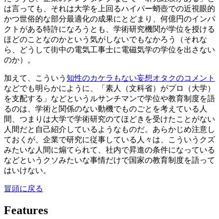
は言っても、それは大学を上回るハイパー蛸壺での近視眼的
かつ世俗的な部分最適化の成果にとどまり、何億円のインパ
クトがある特許になろうとも、学術研究機関が学位を授ける
ほどのことなのかという気がしないでもなかろう（それな
ら、どうして街中の電気工事士に電磁気学の学位を出さない
のか）。
加えて、こういう
知性のカケラもない妄想オタクのコメント
などでも明らかにように、「素人（文科省）がプロ（大学）
を支配する」などというルサンチマンで学位や教育制度を語
るのは、学術と関係のない動機でものごとを考えている人
間、つまりは大学で学術研究のてほどきを受けたことがない
人間だと自己紹介しているようなものだ。あらかじめ注意し
ておくが、企業で研究に従事している人々は、こういうクズ
みたいな人間に煽てられて、社内で昇進の条件になっている
などというクソみたいな事情だけで国家の教育制度を語って
はいけない。
冒頭に戻る
Features