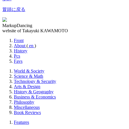
冒頭に戻る
MarkupDancing
website of Takayuki KAWAMOTO
Front
About
(
en
)
History
Pcs
Favs
World & Society
Science & Math
Technology & Security
Arts & Design
History & Geography
Business & Economics
Philosophy
Miscellaneous
Book Reviews
Features