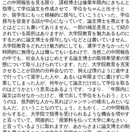
この中間報告を見る限り、課程博士は修業年限内にきちんと
指導して学位論文を作成させて、学位をちゃんと出そうと
か、留学生にもっと積極的に授与していこうといった、学位
授与を促進する話が中心になっていて、論文博士を廃止する
とはどこにも書いてありません。一部の補足意見として紹介
されている箇所はありますが、大学院教育を魅力あるものに
するために論文博士を授与しないなどとは書いていません。
大学院教育をどれだけ魅力的にしても、通学できなかったり
時間的に無理な人は幾らでもいるわけで、当然この中間報告
の中でも、社会人をはじめとする論文博士の取得希望者の実
態について取り上げられています。ただ、大学院教育を充実
させることが目的の分科会なので、例えば僕のように途中ま
で行っていて退学した人や、あるいは年限までに書けずに卒
業してしまった人が、何年かして論文だけ出して学位を取る
のはどうかという意見はあるようです。つまり、「年限内に
論文は出せなかったけど、後で出して学位をもらおう」とい
うのは、批判的な人から見ればジャンケンの後出しみたいな
もんだ、ということなのでしょう。ともかく、この中間報告
からすると、大学院で指導を受けられるような機会を増やす
と言っていて、間接的に「授業料を払って大学に来なさい」
と言っているように取れますが、あからさまに論文博士の制