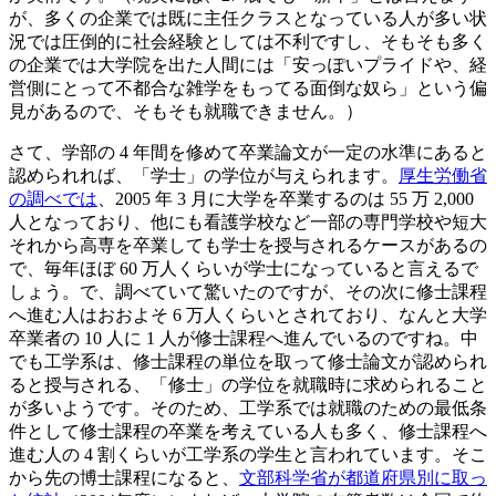
が、多くの企業では既に主任クラスとなっている人が多い状
況では圧倒的に社会経験としては不利ですし、そもそも多く
の企業では大学院を出た人間には「安っぽいプライドや、経
営側にとって不都合な雑学をもってる面倒な奴ら」という偏
見があるので、そもそも就職できません。）
さて、学部の 4 年間を修めて卒業論文が一定の水準にあると
認められれば、「学士」の学位が与えられます。
厚生労働省
の調べでは
、2005 年 3 月に大学を卒業するのは 55 万 2,000
人となっており、他にも看護学校など一部の専門学校や短大
それから高専を卒業しても学士を授与されるケースがあるの
で、毎年ほぼ 60 万人くらいが学士になっていると言えるで
しょう。で、調べていて驚いたのですが、その次に修士課程
へ進む人はおおよそ 6 万人くらいとされており、なんと大学
卒業者の 10 人に 1 人が修士課程へ進んでいるのですね。中
でも工学系は、修士課程の単位を取って修士論文が認められ
ると授与される、「修士」の学位を就職時に求められること
が多いようです。そのため、工学系では就職のための最低条
件として修士課程の卒業を考えている人も多く、修士課程へ
進む人の 4 割くらいが工学系の学生と言われています。そこ
から先の博士課程になると、
文部科学省が都道府県別に取っ