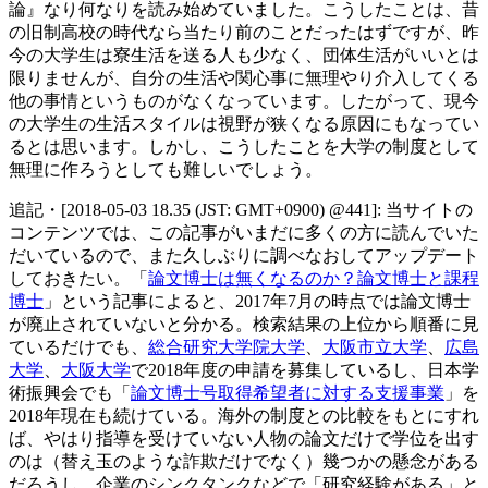
論』なり何なりを読み始めていました。こうしたことは、昔
の旧制高校の時代なら当たり前のことだったはずですが、昨
今の大学生は寮生活を送る人も少なく、団体生活がいいとは
限りませんが、自分の生活や関心事に無理やり介入してくる
他の事情というものがなくなっています。したがって、現今
の大学生の生活スタイルは視野が狭くなる原因にもなってい
るとは思います。しかし、こうしたことを大学の制度として
無理に作ろうとしても難しいでしょう。
追記・[2018-05-03 18.35 (JST: GMT+0900) @441]: 当サイトの
コンテンツでは、この記事がいまだに多くの方に読んでいた
だいているので、また久しぶりに調べなおしてアップデート
しておきたい。「
論文博士は無くなるのか？論文博士と課程
博士
」という記事によると、2017年7月の時点では論文博士
が廃止されていないと分かる。検索結果の上位から順番に見
ているだけでも、
総合研究大学院大学
、
大阪市立大学
、
広島
大学
、
大阪大学
で2018年度の申請を募集しているし、日本学
術振興会でも「
論文博士号取得希望者に対する支援事業
」を
2018年現在も続けている。海外の制度との比較をもとにすれ
ば、やはり指導を受けていない人物の論文だけで学位を出す
のは（替え玉のような詐欺だけでなく）幾つかの懸念がある
だろうし、企業のシンクタンクなどで「研究経験がある」と