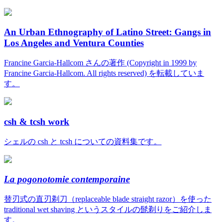
An Urban Ethnography of Latino Street: Gangs in
Los Angeles and Ventura Counties
Francine Garcia-Hallcom さんの著作 (Copyright in 1999 by
Francine Garcia-Hallcom. All rights reserved) を転載していま
す。
csh & tcsh work
シェルの csh と tcsh についての資料集です。
La pogonotomie contemporaine
替刃式の直刃剃刀（replaceable blade straight razor）を使った
traditional wet shaving というスタイルの髭剃りをご紹介しま
す。