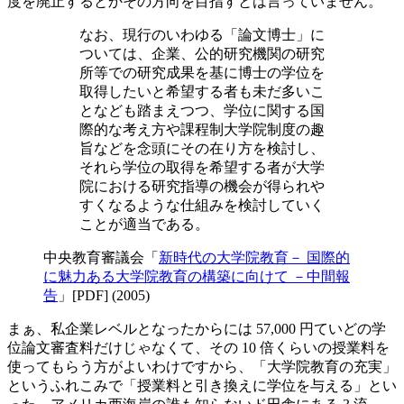
度を廃止するとかその方向を目指すとは言っていません。
なお、現行のいわゆる「論文博士」に
ついては、企業、公的研究機関の研究
所等での研究成果を基に博士の学位を
取得したいと希望する者も未だ多いこ
となども踏まえつつ、学位に関する国
際的な考え方や課程制大学院制度の趣
旨などを念頭にその在り方を検討し、
それら学位の取得を希望する者が大学
院における研究指導の機会が得られや
すくなるような仕組みを検討していく
ことが適当である。
中央教育審議会「
新時代の大学院教育－ 国際的
に魅力ある大学院教育の構築に向けて －中間報
告
」[PDF] (2005)
まぁ、私企業レベルとなったからには 57,000 円ていどの学
位論文審査料だけじゃなくて、その 10 倍くらいの授業料を
使ってもらう方がよいわけですから、「大学院教育の充実」
というふれこみで「授業料と引き換えに学位を与える」とい