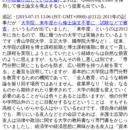
用して修士論文を廃止するという提案も出ている。
追記・[2015-07-15 13.06 (JST: GMT+0900) @212]: 2011年の記
事だが「
大学院、来年度から修士論文不要に 試験などで審
査
」というものが出ていました。「来年度」というのは2012
年に当たるので、既に幾つかの大学では実施されているよう
です（青山学院大学、立正大学、國學院大學など）。従来、
大学院の課程を博士課程前期と博士課程後期に替えて一貫し
た課程を実現しようとしていたという経緯からは自然な措置
のように思えますが、もちろんその良し悪しは別です。「専
門分野に閉じこもるのを防ぎ、広い視野を持つ人材を育て
る」と趣旨を説明していますが、基本的に大学院は専門分野
を教育するための機関であって、「全人教育」のような精神
論を振り回す場所ではありません。産業界なり「社会」なる
ものから期待されたり要求されて、大学の制度も変えていく
必要のあることがらは色々とあるとは思いますが、他の分野
や学問以外のことに目配せするなどということは、そもそも
高校くらいからやる人はやっているわけです。僕自身の経験
でも、周りにいる友人などとの会話であれば、弁護士志望の
友人は法律や政治に関する大学の教科書なり専門書をかじっ
ていましたし、経済学や経済思想に興味がある友人は『資本