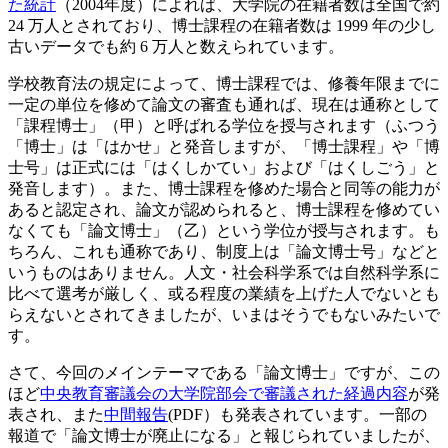
た統計
（2004年度）によれば、大学院の在籍者数は全国で約
24 万人とされており、博士課程の在籍者数は 1999 年の少し
古いデータでも約 6 万人と数えられています。
学校教育法の規定によって、博士課程では、修養年限までに
一定の単位を修めて論文の審査も通れば、現在は通称として
「課程博士」（甲）と呼ばれる学位を授与されます（ふつう
「博士」は「はかせ」と発音しますが、「博士課程」や「博
士号」は正式には「はくしかてい」および「はくしごう」と
発音します）。また、博士課程を修めた場合と同等の能力が
あると認定され、論文が認められると、博士課程を修めてい
なくても「論文博士」（乙）という学位が授与されます。も
ちろん、これも通称であり、制度上は「論文博士号」などと
いうものはありません。人文・社会科学系では自然科学系に
比べて選考が厳しく、或る程度の業績を上げた人でないとも
らえないとされてきましたが、いまはそうでもないみたいで
す。
さて、今回のメインテーマである「論文博士」ですが、この
ほど
中央教育審議会の大学院部会で審議された経過内容
が発
表され、また
中間報告
(PDF）も発表されています。一部の
報道で「論文博士が廃止になる」と報じられていましたが、