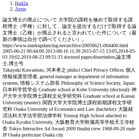
Hail2u
Aeon
論文博士の廃止について
大学院の課程を修めて取得する課
程博士（甲種）に対して、論文を提出するだけで取得する論
文博士（乙種）が廃止されると言われていた件について（最
新の事情は自分で調べてください）。
https://www.markupdancing.net/archive/20050621-004400.html
2005-06-21 00:44:00
2013-08-16 11:39
2015-07-15 13:05,2018-05-
03 19:02,2019-08-23 09:51:33
doctoral paper,dissertation,論文博
士,博士号
Takayuki Kawamoto, 河本孝之
philsci
Chief Privacy Officer, 個人
情報保護管理者, general manager at department of infromation
systems, 情報システム部長
Philosophy of Science Society, Japan:
日本科学哲学会
Graduate school at Kobe University (doctoral): 神
戸大学大学院博士課程文化学研究科
Graduate school at Kansai
University (master): 関西大学大学院博士課程前期課程文学研
究科
Osaka University of Economics and Law (bachelor): 大阪経
済法科大学法学部法律学科
Tennoji High School attached to
Osaka Kyoiku University, 大阪教育大学附属高等学校天王寺校
舎
Tokyo Interactive Ad Award 2009 finalist crew
1968-09-20
male
JP
Osaka prefecture
Osaka city