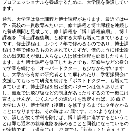
プロフェッショナルを養成するために、大学院を併設してい
ます。
通常、大学院は修士課程と博士課程があります。最近では中
学・高校の一貫教育みたいに、修士課程と博士課程を連続し
た養成期間と見做して、修士課程を「博士課程前期」、博士
課程を「博士課程後期」と称する大学も増えてきているよう
です。修士課程は、ふつう 2 年で修めるものであり、博士課
程は 3 年で修めるものとされていますが、僕のように修士論
文の出来映えが気に入らない人は修士課程を延長したりもし
ます。また博士課程を修了したあとでも、研修生などの身分
で学業を続ける「オーバードクター」も少なからずいます
し、大学から有給の研究者として雇われたり、学術振興会に
支援してもらって研究を続ける「ポストドクター」も増えて
きています。博士課程を出た後のパターンは色々あります
し、最近では飛び級などの制度があったりするので一概には
言えませんが、ごくふつうの道のりを想定すれば、18 歳で
大学に入り、博士課程（後期）を修了するまでに 9 年かかる
ことになりますね。その時は 27 歳です。このようなわけ
で、潰しが効く学科を除けば、博士課程に進学するというこ
とは即ち通常の就職進路を諦めることと同義になっているの
が実情です。（現実には、27 歳でも「新卒」とは言えます