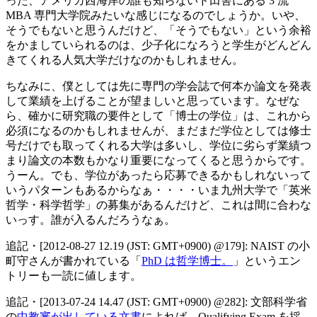
った、アメリカ西海岸の誰も知らないド田舎にある 3 流
MBA 専門大学院みたいな感じになるのでしょうか。いや、
そうでもないと思うんだけど、「そうでもない」という余裕
をかましていられるのは、少子化になろうと学生がどんどん
きてくれる人気大学だけなのかもしれません。
ちなみに、僕としては先に専門の学会誌で何本か論文を発表
して業績を上げることが望ましいと思っています。なぜな
ら、確かに研究職の要件として「博士の学位」は、これから
必須になるのかもしれませんが、まだまだ学位としては修士
号だけでも取ってくれる大学は多いし、学位に劣らず業績つ
まり論文の本数もかなり重要になってくると思うからです。
うーん。でも、学位があったら応募できるかもしれないって
いうパターンもあるからなぁ・・・・いま九州大学で「英米
哲学・科学哲学」の募集があるんだけど、これは間に合わな
いっす。誰が入るんだろうなぁ。
追記・[2012-08-27 12.19 (JST: GMT+0900) @179]: NAIST の小
町守さんが書かれている「
PhD は哲学博士。
」というエン
トリーも一読に値します。
追記・[2013-07-24 14.47 (JST: GMT+0900) @282]: 文部科学省
の
中教審が出している文書
によれば、Qualifying Exam を採