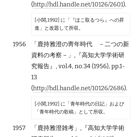
(
http://hdl.handle.net/10126/2601
).
[小関,1992] に「『ほこ取るつら』への昇
進」と改題して所収。
1956
「鹿持雅澄の靑年時代 －二つの新
資料の考察－」,『高知大学学術研
究報告』, vol.4, no.34 (1956), pp.1-
13
(
http://hdl.handle.net/10126/2686
).
[小関,1992] に「青年時代の日記」および
「青年時代の歌稿」として所収。
1957
「鹿持雅澄雑考」,『高知大学学術