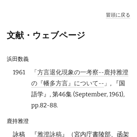
冒頭に戻る
文献・ウェブページ
浜田数義
1961
「
方言退化現象の一考察--鹿持雅澄
の『幡多方言』について--
」, 『国
語学』, 第46集 (September, 1961),
pp.82-88.
鹿持雅澄
詠稿
『
雅澄詠稿
』（宮内庁書陵部、函架