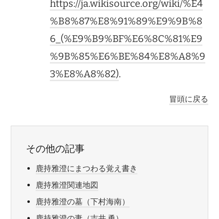
https://ja.wikisource.org/wiki/%E4
%B8%87%E8%91%89%E9%9B%8
6_(%E9%B9%BF%E6%8C%81%E9
%9B%85%E6%BE%84%E8%A8%9
3%E8%A8%82)
.
冒頭に戻る
その他の記事
鹿持雅澄にまつわる覚え書き
鹿持雅澄関連地図
鹿持雅澄の墓（下村海南）
鹿持雅澄の妻（吉井 勇）