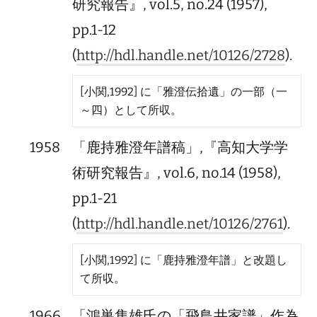
研究報告』, vol.5, no.24 (1957),
pp.1-12
(
http://hdl.handle.net/10126/2728
).
[小関,1992] に「雅澄伝拾遺」の一部（一
～四）として所収。
1958
「鹿持雅澄年譜稿」,『高知大学学
術研究報告』, vol.6, no.14 (1958),
pp.1-21
(
http://hdl.handle.net/10126/2761
).
[小関,1992] に「鹿持雅澄年譜」と改題し
て所収。
1966
「鴻巣隼雄氏の「飛鳥井家譜」作為