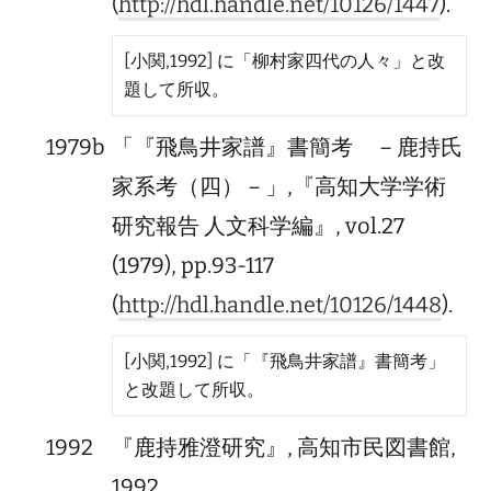
(
http://hdl.handle.net/10126/1447
).
[小関,1992] に「柳村家四代の人々」と改
題して所収。
1979b
「『飛鳥井家譜』書簡考 －鹿持氏
家系考（四）－」,『高知大学学術
研究報告 人文科学編』, vol.27
(1979), pp.93-117
(
http://hdl.handle.net/10126/1448
).
[小関,1992] に「『飛鳥井家譜』書簡考」
と改題して所収。
1992
『鹿持雅澄研究』, 高知市民図書館,
1992.