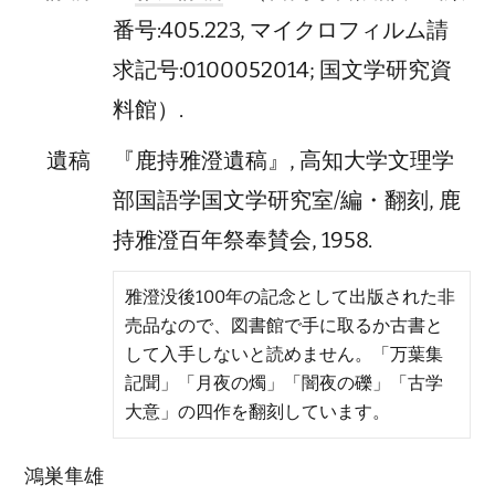
番号:405.223, マイクロフィルム請
求記号:0100052014; 国文学研究資
料館）.
遺稿
『鹿持雅澄遺稿』, 高知大学文理学
部国語学国文学研究室/編・翻刻, 鹿
持雅澄百年祭奉賛会, 1958.
雅澄没後100年の記念として出版された非
売品なので、図書館で手に取るか古書と
して入手しないと読めません。「万葉集
記聞」「月夜の燭」「闇夜の礫」「古学
大意」の四作を翻刻しています。
鴻巣隼雄