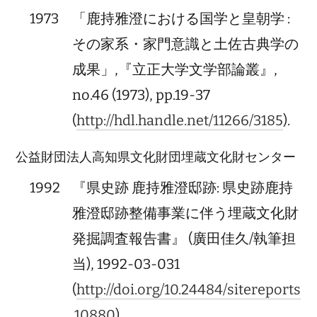
1973
「鹿持雅澄における国学と皇朝学 :
その家系・家門意識と土佐古典学の
成果」,『立正大学文学部論叢』,
no.46 (1973), pp.19-37
(
http://hdl.handle.net/11266/3185
).
公益財団法人高知県文化財団埋蔵文化財センター
1992
『県史跡 鹿持雅澄邸跡: 県史跡鹿持
雅澄邸跡整備事業に伴う埋蔵文化財
発掘調査報告書』 (廣田佳久/執筆担
当), 1992-03-031
(
http://doi.org/10.24484/sitereports
.10880
).