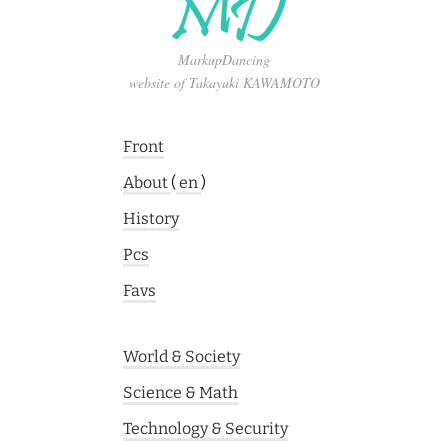
MarkupDancing
website of Takayuki KAWAMOTO
Front
About
(
en
)
History
Pcs
Favs
World & Society
Science & Math
Technology & Security