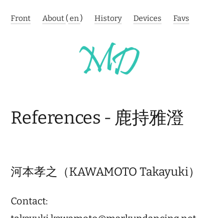
Front
About
(
en
)
History
Devices
Favs
References - 鹿持雅澄
河本孝之（KAWAMOTO Takayuki）
Contact: