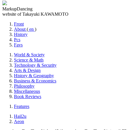
MarkupDancing
website of Takayuki KAWAMOTO
Front
About
(
en
)
History
Pcs
Favs
World & Society
Science & Math
Technology & Security
Arts & Design
History & Geography
Business & Economics
Philosophy
Miscellaneous
Book Reviews
Features
Hail2u
Aeon