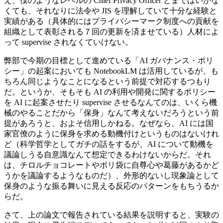
え、僕のようなレベルの Chief Privacy Officer とまではいかな
くても、それなりに法令や JIS を理解していて十分な経験と
実績がある（具体的にはプライバシーマーク制度への貢献を
組織として表彰される７回の更新を済ませている）人材によ
って supervise されなくていけない。
弊部で今期の目標として進めている「AI ガバナンス・ポリ
シー」の起案においても NotebookLM は活用しているが、も
ちろん同じようなことになるという前提で対応するつもり
だ。というか、そもそも AI の利用や開発に関するポリシー
を AI に起案させたり supervise させるなんてのは、いくら機
械のやることだから「保身」なんて考えないだろうという前
提があろうと、およそ信用しかねる。なぜなら、AI には国
家官僚のように保身を求める動機付けというものはないけれ
ど（科学哲学としてガチの話をするが、AI について動機を
議論しうる自意識なんて想定できるわけないからだ。それ
は、チロルチョコレートやポリ袋に自尊心や葛藤があるかど
うかを議論するようなものだ）、外形的ないし現象論として
保身のような振る舞いに見える反応のパターンをもちうるか
らだ。
さて、上の論文で報告されている結果を説明すると、実験の