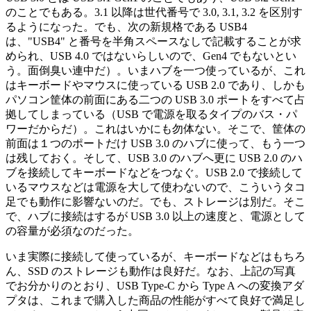
のことでもある。3.1 以降は世代番号で 3.0, 3.1, 3.2 を区別す
るようになった。でも、次の新規格である USB4
は、"USB4" と番号を半角スペースなしで記載することが求
められ、USB 4.0 ではないらしいので、Gen4 でもないとい
う。面倒臭い連中だ）。いまハブを一つ使っているが、これ
はキーボードやマウスに使っている USB 2.0 であり、しかも
パソコン筐体の前面にある二つの USB 3.0 ポートをすべて占
拠してしまっている（USB で電源を取るタイプのバス・パ
ワーだからだ）。これはいかにも勿体ない。そこで、筐体の
前面は１つのポートだけ USB 3.0 のハブに使って、もう一つ
は残しておく。そして、USB 3.0 のハブへ更に USB 2.0 のハ
ブを接続してキーボードなどをつなぐ。USB 2.0 で接続して
いるマウスなどは電源を大して使わないので、こういうタコ
足でも動作に影響ないのだ。でも、ストレージは別だ。そこ
で、ハブに接続はするが USB 3.0 以上の速度と、電源として
の容量が必須なのだった。
いま実際に接続して使っているが、キーボードなどはもちろ
ん、SSD のストレージも動作は良好だ。なお、上記の写真
でお分かりのとおり、USB Type-C から Type A への変換アダ
プタは、これまで購入した商品の性能がすべて良好で満足し