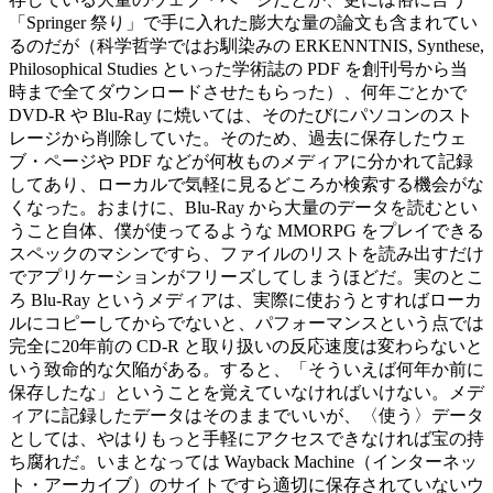
「Springer 祭り」で手に入れた膨大な量の論文も含まれてい
るのだが（科学哲学ではお馴染みの ERKENNTNIS, Synthese,
Philosophical Studies といった学術誌の PDF を創刊号から当
時まで全てダウンロードさせたもらった）、何年ごとかで
DVD-R や Blu-Ray に焼いては、そのたびにパソコンのスト
レージから削除していた。そのため、過去に保存したウェ
ブ・ページや PDF などが何枚ものメディアに分かれて記録
してあり、ローカルで気軽に見るどころか検索する機会がな
くなった。おまけに、Blu-Ray から大量のデータを読むとい
うこと自体、僕が使ってるような MMORPG をプレイできる
スペックのマシンですら、ファイルのリストを読み出すだけ
でアプリケーションがフリーズしてしまうほどだ。実のとこ
ろ Blu-Ray というメディアは、実際に使おうとすればローカ
ルにコピーしてからでないと、パフォーマンスという点では
完全に20年前の CD-R と取り扱いの反応速度は変わらないと
いう致命的な欠陥がある。すると、「そういえば何年か前に
保存したな」ということを覚えていなければいけない。メデ
ィアに記録したデータはそのままでいいが、〈使う〉データ
としては、やはりもっと手軽にアクセスできなければ宝の持
ち腐れだ。いまとなっては Wayback Machine（インターネッ
ト・アーカイブ）のサイトですら適切に保存されていないウ