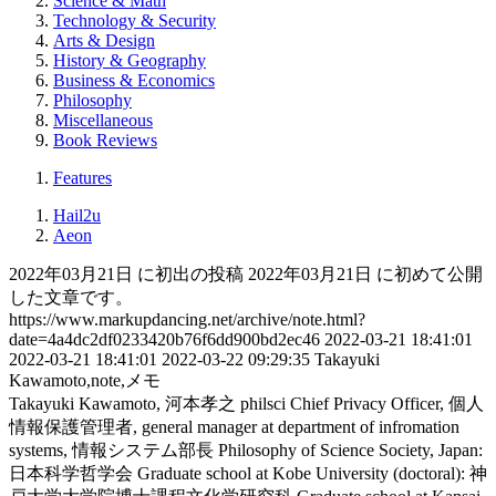
Science & Math
Technology & Security
Arts & Design
History & Geography
Business & Economics
Philosophy
Miscellaneous
Book Reviews
Features
Hail2u
Aeon
2022年03月21日 に初出の投稿
2022年03月21日 に初めて公開
した文章です。
https://www.markupdancing.net/archive/note.html?
date=4a4dc2df0233420b76f6dd900bd2ec46
2022-03-21 18:41:01
2022-03-21 18:41:01
2022-03-22 09:29:35
Takayuki
Kawamoto,note,メモ
Takayuki Kawamoto, 河本孝之
philsci
Chief Privacy Officer, 個人
情報保護管理者, general manager at department of infromation
systems, 情報システム部長
Philosophy of Science Society, Japan:
日本科学哲学会
Graduate school at Kobe University (doctoral): 神