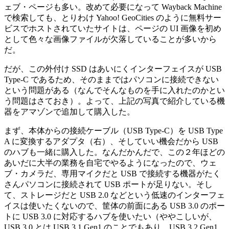
ェブ・ページも多い。改めて必要になって Wayback Machine
で検索しても、とりわけ Yahoo! GeoCities のように無料サー
ビスでホストされていたサイトは、ページの UI 画像を初め
として色々な画像ファイルが欠落していることが多いから
だ。
だが、この外付け SSD はあいにくインターフェイスが USB
Type-C であるため、そのままではパソコンに接続できない
という問題がある（なんでそんなものを手に入れたのかとい
う問題はさておき）。よって、上記の写真で紹介している機
器をアマゾンで追加して購入した。
まず、本体からの接続ケーブル（USB Type-C）を USB Type
A に変換するアダプタ（右）、そしていい機会だから USB
のハブも一緒に購入した。なんだかんだで、この２年ほどの
あいだに大半の業務を自宅でやるようになったので、ウェ
ブ・カメラだ、専用マイクだと USB で接続する機器がたく
さんパソコンに接続されて USB ポートが足りない。そし
て、ストレージだと USB 2.0 などという低速のインターフェ
イスは使いたくないので、筐体の前面にある USB 3.0 のポー
トに USB 3.0 に対応するハブを使いたい（ややこしいが、
USB 3.0 とは USB 3.1 Gen1 のことでもあり、USB 3.2 Gen1