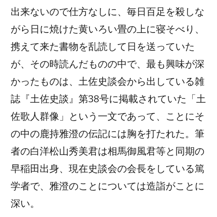
出来ないので仕方なしに、毎日百足を殺しな
がら日に焼けた黄いろい畳の上に寝そべり、
携えて来た書物を乱読して日を送っていた
が、その時読んだものの中で、最も興味が深
かったものは、土佐史談会から出している雑
誌『土佐史談』第38号に掲載されていた「土
佐歌人群像」という一文であって、ことにそ
の中の
鹿持雅澄
の伝記には胸を打たれた。筆
者の白洋松山秀美君は相馬御風君等と同期の
早稲田出身、現在史談会の会長をしている篤
学者で、雅澄のことについては造詣がことに
深い。