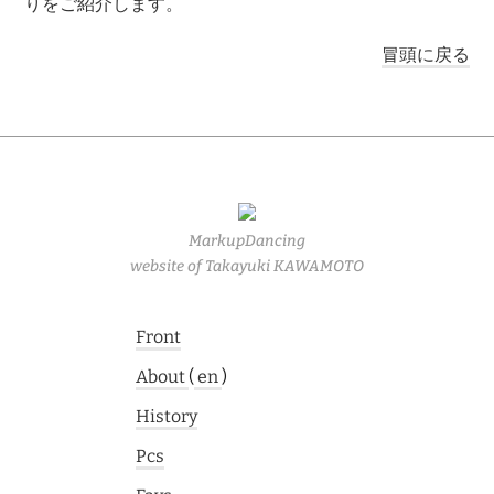
りをご紹介します。
冒頭に戻る
MarkupDancing
website of Takayuki KAWAMOTO
Front
About
(
en
)
History
Pcs