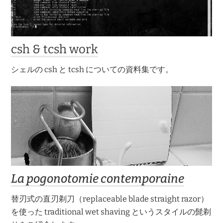
csh & tcsh work
シェルの csh と tcsh についての資料集です。
La pogonotomie contemporaine
替刃式の直刃剃刀（replaceable blade straight razor）
を使った traditional wet shaving というスタイルの髭剃