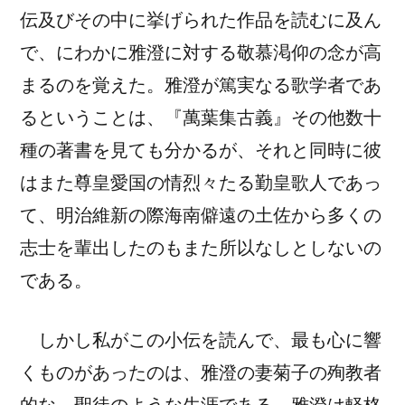
伝及びその中に挙げられた作品を読むに及ん
で、にわかに雅澄に対する
敬慕渇仰
の念が高
まるのを覚えた。雅澄が篤実なる歌学者であ
るということは、『萬葉集古義』その他数十
種の著書を見ても分かるが、それと同時に彼
はまた尊皇愛国の情烈々たる勤皇歌人であっ
て、明治維新の際海南
僻遠
の土佐から多くの
志士を輩出したのもまた所以なしとしないの
である。
しかし私がこの小伝を読んで、最も心に響
くものがあったのは、雅澄の妻菊子の殉教者