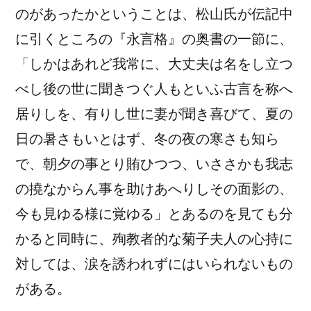
のがあったかということは、松山氏が伝記中
に引くところの『永言格』の奥書の一節に、
「しかはあれど我常に、大丈夫は名をし立つ
べし後の世に聞きつぐ人もといふ古言を称へ
居りしを、有りし世に妻が聞き喜びて、夏の
日の暑さもいとはず、冬の夜の寒さも知ら
で、朝夕の事とり賄ひつつ、いささかも我志
の
撓
なからん事を助けあへりしその面影の、
今も見ゆる様に覚ゆる」とあるのを見ても分
かると同時に、殉教者的な菊子夫人の心持に
対しては、涙を誘われずにはいられないもの
がある。