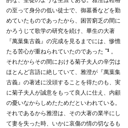
的な、聖徒のような生涯である。雅澄は
軽格
の至って身分の低い
徒士
で、御墓番などを勤
めていたものであったから、困苦窮乏の間に
かろうじて歌学の研究を続け、畢生の大著
『萬葉集古義』の完成を見るまでには、惨憺
*1
たる苦心が重ねられていたのであった
。
それだからその間における菊子夫人の辛労は
ほとんど言語に絶していて、雅澄が『萬葉集
古義』の著述に没頭することを得たのも、実
に菊子夫人が誠意をもって
良人
に仕え、
内顧
の憂いなからしめたためだといわれている。
それであるから雅澄は、その大著の業
半
にし
て妻を失った時、いかに哀傷の情の切なるも