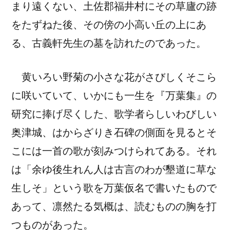
まり遠くない、土佐郡福井村にその
草廬
の跡
をたずねた後、その傍の小高い丘の上にあ
る、古義軒先生の墓を訪れたのであった。
黄いろい野菊の小さな花がさびしくそこら
に咲いていて、いかにも一生を『万葉集』の
研究に捧げ尽くした、歌学者らしいわびしい
奥津城
、
はからざりき
石碑の側面を見るとそ
こには一首の歌が刻みつけられてある。それ
は「
余ゆ後生れん人は古言のわが墾道に草な
生しそ
」という歌を万葉仮名で書いたもので
あって、凛然たる気概は、読むものの胸を打
つものがあった。