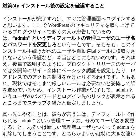
対策(4): インストール後の設定を確認すること
インストールが完了すれば、すぐに管理画面へログインする
と思います。ここで WordPress のセキュリティを取り上げて
いるブログやサイトで多くの人が忠告しているの
は、
“admin” というディフォールトの管理ユーザのユーザ名
とパスワードを変更しろ
という一点です。そもそも、このイ
ンストール手続きが他のユーザや自動巡回ツールに横取りさ
れないという保証など、本当はどこにもないのです。それゆ
え、後篇で説明するように、プロダクト・リリースのサーバ
では公開前にサイト全体にベーシック認証を設定したり、IP
アドレスでのアクセス制限をかけたりするわけです。ともあ
れ、現状ではそこまで厳しいルールは必要ないと妥協して話
を進めているため、インストール作業が完了して、admin と
いうユーザのパスワードとログイン先のリンクが表示される
ところまでステップを経たと仮定しましょう。
真っ先にやることは、彼らが言うには、ディフォールトで作
られる “admin” という管理ユーザの、せめてユーザ名を変更
すること、あるいは新しい管理者ユーザをつくって admin を
削除してしまうことです。どちらがよいかは特に大きな違い