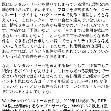
既にレンタル・サーバを借りてしまっている場合は選択の余
地が制限されてしまいますが、ブログを運営するとか、コー
ポレート・サイトをブログ・ツールで制作・運営しようと考
えていて、まだレンタル・サーバ会社を選んでいない方に
は、情報セキュリティの点から幾つかのアドバイスができま
す。本稿では「予算がない」とか「そこまでは費用を捻出で
きない（小遣いがない）」という理由で実現が難しくなる条
件を、できるだけ要求しない範囲でセキュリティ対策を考え
ていこうと思っています。そのため、利用料金がほぼ同じで
あるとすれば、どういう条件が満たされているほうがよいか
という視点で条件を述べておきます。
なお、レンタル・サーバを選定する条件として、後篇でもご
紹介するポイントがあります。これから述べる説明だけで十
分というわけではありませんので、もし後篇でご紹介するポ
イントも気になる方は「ファイル転送に SFTP や FTPS が使
えるかどうか」という条件も合わせて、レンタル・サーバを
選定されるとよいでしょう。
WordPress のインストール要件は、2023年1月現在では
PHP
7.4 以上が動作するウェブ・サーバと、MySQL 5.7 以上（互