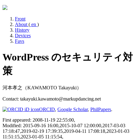
Front
About
(
en
)
History
Devices
Favs
WordPress のセキュリティ対
策
河本孝之（KAWAMOTO Takayuki）
Contact: takayuki.kawamoto@markupdancing.net
ORCID
,
Google Scholar
,
PhilPapers
.
First appeared: 2008-11-19 22:55:00,
Modified: 2015-09-16 16:00,2015-10-07 12:00:00,2017-03-03
17:18:47,2019-02-19 17:39:35,2019-04-11 17:08:18,2023-01-03
11:51:15,2023-01-05 11:15:54,