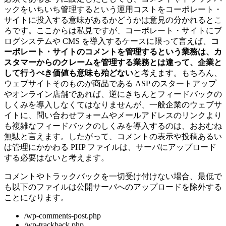
ックをいちいち管理するという運用コストをコーポレート・
サイトに投入する意味があるかどうかは意見の分かれるとこ
ろです。ここからは私見ですが、コーポレート・サイトにブ
ログシステムや CMS を導入するケースに限って言えば、
コ
ーポレート・サイトのコメントを管理するという業務は、カ
スタマーからのクレームを管理する業務とは違って、企業と
して行うべき価値も意味も殆どない
と考えます。もちろん、
ウェブサイトそのものが商品である ASP のスタートアップ
やオンライン店舗であれば、逆にきちんとフィードバックの
しくみを導入しなくてはなりませんが、一般企業のウェブサ
イトに、問い合わせフォームやメールアドレスのリンクより
も複雑なフィードバックのしくみを導入するのは、おおむね
無駄と言えます。したがって、コメントの表示や投稿あるい
は管理にかかわる PHP ファイルは、サーバにアップロード
する必要はないと考えます。
コメントやトラックバックを一切受け付けない場合、最低で
も以下のファイルは公開サーバへのアップロードを除外する
ことになります。
/wp-comments-post.php
/wp-trackback.php