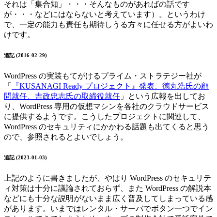
それは「集合知」・・・そんなものがあればの話です
が・・・などにはならないと考えています）。というわけ
で、一定の能力も責任も期待しうる方々に任せる方がよいわ
けです。
追記 (2016-02-29)
WordPress の実装もてがけるプライム・ストラテジー社が
「
『KUSANAGI Ready プロジェクト』発表、徳丸浩氏の顧
問就任、吉政忠志氏の取締役就任
」という広報を出してお
り、WordPress 専用の仮想マシンを各社のクラウドサービス
に提供するようです。こうしたプロジェクトに関連して、
WordPress のセキュリティにかかわる話題も出てくると思う
ので、参照されるとよいでしょう。
追記 (2023-01-03)
上記のように書きましたが、やはり WordPress のセキュリテ
ィ対策は十分に議論されておらず、また WordPress の解説本
などにも十分な説明がないまま広く普及してしまっている感
があります。いまではレンタル・サーバでボタン一つでイン