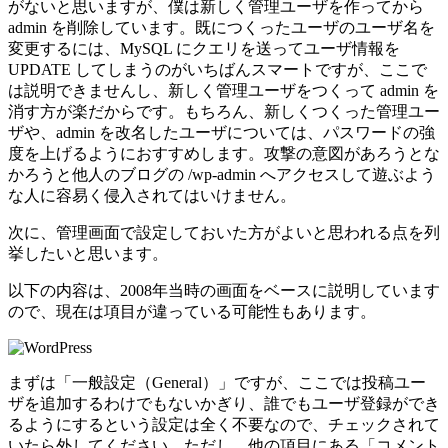
がないと思いますが、僕は新しく管理ユーザを作ってから
admin を削除しています。既につくったユーザのユーザ名を
変更するには、MySQL にクエリを送ってユーザ情報を
UPDATE してしまうのがいちばんスマートですが、ここで
は説明できませんし、新しく管理ユーザをつくって admin を
消す方が楽だからです。もちろん、新しくつくった管理ユー
ザや、admin を改名したユーザについては、パスワードの強
度を上げるようにおすすめします。攻撃の意図があろうとな
かろうと他人のブログの /wp-admin へアクセスして遊ぶよう
な人に容易く侵入されてはいけません。
次に、管理画面で設定しておいた方がよいと思われる点を列
挙したいと思います。
以下の内容は、2008年当時の画面をベースに説明しています
ので、現在は項目が違っている可能性もあります。
まずは「一般設定（General）」ですが、ここでは投稿ユー
ザを追加するわけでもないかぎり、誰でもユーザ登録ができ
るようにするという設定は全く不要なので、チェックされて
いたら外してください。ただし、他の項目にある「コメント