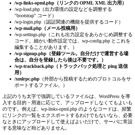
/wp-links-opml.php（リンクの OPML XML 出力用）
/wp-load.php（出力環境の設定などを調整する
"bootstrap" コード）
/wp-login.php（認証関連の機能を提供するコード）
/wp-mail.php（メール投稿用）
/wp-settings.php（これも出力設定をあらかじめ調整する
コード。細かい動作設定では、wp-config.php とこれを
編集することがあります。）
/wp-signup.php（登録ツール。自分だけで運営する場
合は、自分を登録したら後は不要です。）
/wp-trackback.php（トラックバック処理と ping 送信
用）
/xmlrpc.php
（外部から投稿するためのプロトコルをサ
ポートするファイル。）
上記のうち太字で強調しているファイルは、WordPress を導
入する目的・用途に応じて、アップロードしなくてもよいも
のです。例えば、wp-links-opml.php のようなコードは、頻繁
にリンクの一覧をエクスポートするわけでもないなら、必要
なときにアップロードして使えばよいだけで、サーバに常設
する意味など殆どありません。