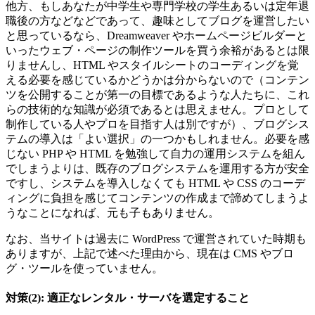
他方、もしあなたが中学生や専門学校の学生あるいは定年退
職後の方などなどであって、趣味としてブログを運営したい
と思っているなら、Dreamweaver やホームページビルダーと
いったウェブ・ページの制作ツールを買う余裕があるとは限
りませんし、HTML やスタイルシートのコーディングを覚
える必要を感じているかどうかは分からないので（コンテン
ツを公開することが第一の目標であるような人たちに、これ
らの技術的な知識が必須であるとは思えません。プロとして
制作している人やプロを目指す人は別ですが）、ブログシス
テムの導入は「よい選択」の一つかもしれません。必要を感
じない PHP や HTML を勉強して自力の運用システムを組ん
でしまうよりは、既存のブログシステムを運用する方が安全
ですし、システムを導入しなくても HTML や CSS のコーデ
ィングに負担を感じてコンテンツの作成まで諦めてしまうよ
うなことになれば、元も子もありません。
なお、当サイトは過去に WordPress で運営されていた時期も
ありますが、上記で述べた理由から、現在は CMS やブロ
グ・ツールを使っていません。
対策(2): 適正なレンタル・サーバを選定すること