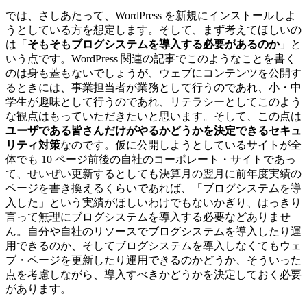
では、さしあたって、WordPress を新規にインストールしよ
うとしている方を想定します。そして、まず考えてほしいの
は「
そもそもブログシステムを導入する必要があるのか
」と
いう点です。WordPress 関連の記事でこのようなことを書く
のは身も蓋もないでしょうが、ウェブにコンテンツを公開す
るときには、事業担当者が業務として行うのであれ、小・中
学生が趣味として行うのであれ、リテラシーとしてこのよう
な観点はもっていただきたいと思います。そして、この点は
ユーザである皆さんだけがやるかどうかを決定できるセキュ
リティ対策
なのです。仮に公開しようとしているサイトが全
体でも 10 ページ前後の自社のコーポレート・サイトであっ
て、せいぜい更新するとしても決算月の翌月に前年度実績の
ページを書き換えるくらいであれば、「ブログシステムを導
入した」という実績がほしいわけでもないかぎり、はっきり
言って無理にブログシステムを導入する必要などありませ
ん。自分や自社のリソースでブログシステムを導入したり運
用できるのか、そしてブログシステムを導入しなくてもウェ
ブ・ページを更新したり運用できるのかどうか、そういった
点を考慮しながら、導入すべきかどうかを決定しておく必要
があります。