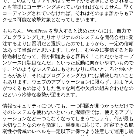
で、このようなファイルはリモートから攻撃にさらされるこ
とを前提にコーディングされていなければなりません。堅く
コーディングされていなければ、それはそのまま誰からもア
クセス可能な攻撃対象となってしまいます。
もちろん、WordPress を導入すると決めたからには、自力で
プログラミングしたりオリジナルのシステムを開発会社に発
注するよりは賢明だと選択したのでしょうから、一定の信頼
はあって当然だと思います。しかし、むやみに妄信すると期
待過剰となって、何か問題あると容易く「これだからオープ
ンソースは駄目なんだ」といった反動に向かいやすいもので
す。どのようなシステムにもそれなりに強いところと弱いと
ころがあり、それはプログラミングだけでは解決しないこと
もあります。ウェブのアプリケーションに限らず、およそ人
がつくるものはそうした色々な利点や欠点の組み合わせなの
だという冷静な姿勢が望まれます。
情報セキュリティについても、一つ問題が見つかっただけで
そのシステムを使わないといった潔癖症では、使えるアプリ
ケーションなど一つもなくなってしまうでしょう。何が最も
大切なことなのかを指定し、重要度に応じて、許容できる脆
弱性や脅威のレベルを一定以下に保つよう注意して運用し続