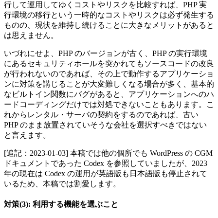
行して運用してゆくコストやリスクを比較すれば、PHP 実
行環境の移行という一時的なコストやリスクは必ず発生する
ものの、現状を維持し続けることに大きなメリットがあると
は思えません。
いづれにせよ、PHP のバージョンが古く、PHP の実行環境
にあるセキュリティホールを突かれてもソースコードの改良
が行われないのであれば、その上で動作するアプリケーショ
ンに対策を講じることが大変難しくなる場合が多く、基本的
なビルトイン関数にバグがあると、アプリケーションへのハ
ードコーディングだけでは対処できないこともあります。こ
れからレンタル・サーバの契約をするのであれば、古い
PHP のまま放置されていそうな会社を選択すべきではない
と言えます。
[追記：2023-01-03] 本稿では他の個所でも WordPress の CGM
ドキュメントであった Codex を参照していましたが、2023
年の現在は Codex の運用が英語版も日本語版も停止されて
いるため、本稿では割愛します。
対策(3): 利用する機能を選ぶこと