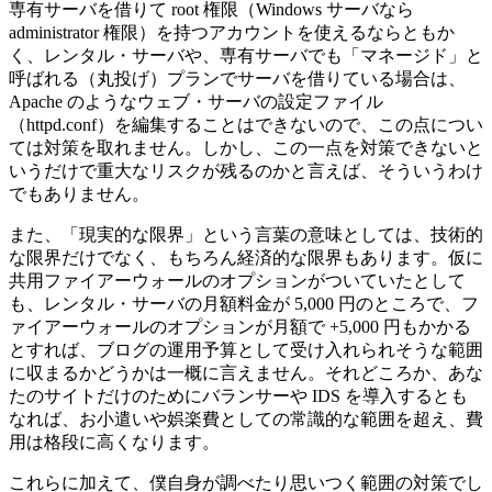
専有サーバを借りて root 権限（Windows サーバなら
administrator 権限）を持つアカウントを使えるならともか
く、レンタル・サーバや、専有サーバでも「マネージド」と
呼ばれる（丸投げ）プランでサーバを借りている場合は、
Apache のようなウェブ・サーバの設定ファイル
（httpd.conf）を編集することはできないので、この点につい
ては対策を取れません。しかし、この一点を対策できないと
いうだけで重大なリスクが残るのかと言えば、そういうわけ
でもありません。
また、「現実的な限界」という言葉の意味としては、技術的
な限界だけでなく、もちろん経済的な限界もあります。仮に
共用ファイアーウォールのオプションがついていたとして
も、レンタル・サーバの月額料金が 5,000 円のところで、フ
ァイアーウォールのオプションが月額で +5,000 円もかかる
とすれば、ブログの運用予算として受け入れられそうな範囲
に収まるかどうかは一概に言えません。それどころか、あな
たのサイトだけのためにバランサーや IDS を導入するとも
なれば、お小遣いや娯楽費としての常識的な範囲を超え、費
用は格段に高くなります。
これらに加えて、僕自身が調べたり思いつく範囲の対策でし