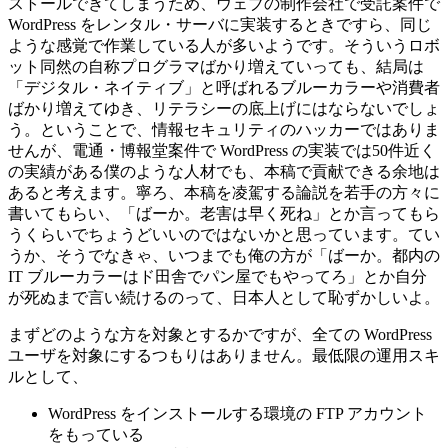
ストールできてしまうため、ウェブの制作会社で受託案件で
WordPress をレンタル・サーバに実装するときですら、同じ
ような感覚で作業している人が多いようです。そういうロボ
ット同然の自称プログラマばかり増えていっても、結局は
「デジタル・ネイティブ」と呼ばれるブルーカラーや消費者
ばかり増えてゆき、リテラシーの底上げにはならないでしょ
う。ということで、情報セキュリティのハッカーではありま
せんが、電通・博報堂案件で WordPress の実装では50件近く
の実績がある僕のような人材でも、本稿で貢献できる余地は
あると考えます。寧ろ、本稿を凌駕する論説を若手の方々に
書いてもらい、「ばーか。老害は早く死ね」とか言ってもら
うくらいでちょうどいいのではないかと思っています。てい
うか、そうでなきゃ、いつまでも俺の方が「ばーか。都内の
IT ブルーカラーはド田舎でパン屋でもやってろ」とか自分
が死ぬまで言い続けるのって、日本人として恥ずかしいよ。
まずどのような方を対象とするかですが、全ての WordPress
ユーザを対象にするつもりはありません。最低限の運用スキ
ルとして、
WordPress をインストールする環境の FTP アカウント
をもっている