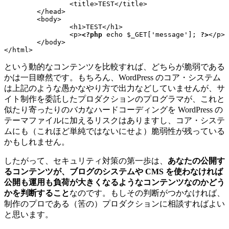
		<title>TEST</title>

	</head>

	<body>

		<h1>TEST</h1>

		<p>
<?php
 echo $_GET['message']; 
?>
</p>

	</body>

という動的なコンテンツを比較すれば、どちらが脆弱である
かは一目瞭然です。もちろん、WordPress のコア・システム
は上記のような愚かなやり方で出力などしていませんが、サ
イト制作を委託したプロダクションのプログラマが、これと
似たり寄ったりのバカなハードコーディングを WordPress の
テーマファイルに加えるリスクはありますし、コア・システ
ムにも（これほど単純ではないにせよ）脆弱性が残っている
かもしれません。
したがって、セキュリティ対策の第一歩は、
あなたの公開す
るコンテンツが、ブログのシステムや CMS を使わなければ
公開も運用も負荷が大きくなるようなコンテンツなのかどう
かを判断すること
なのです。もしその判断がつかなければ、
制作のプロである（筈の）プロダクションに相談すればよい
と思います。