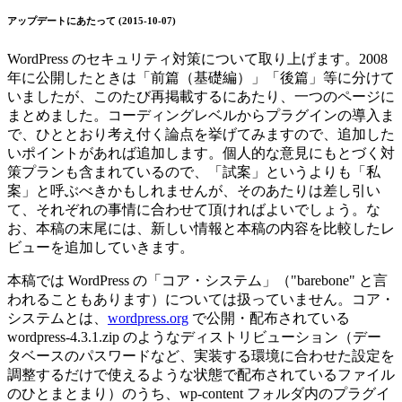
アップデートにあたって (2015-10-07)
WordPress のセキュリティ対策について取り上げます。2008
年に公開したときは「前篇（基礎編）」「後篇」等に分けて
いましたが、このたび再掲載するにあたり、一つのページに
まとめました。コーディングレベルからプラグインの導入ま
で、ひととおり考え付く論点を挙げてみますので、追加した
いポイントがあれば追加します。個人的な意見にもとづく対
策プランも含まれているので、「試案」というよりも「私
案」と呼ぶべきかもしれませんが、そのあたりは差し引い
て、それぞれの事情に合わせて頂ければよいでしょう。な
お、本稿の末尾には、新しい情報と本稿の内容を比較したレ
ビューを追加していきます。
本稿では WordPress の「コア・システム」（"barebone" と言
われることもあります）については扱っていません。コア・
システムとは、
wordpress.org
で公開・配布されている
wordpress-4.3.1.zip のようなディストリビューション（デー
タベースのパスワードなど、実装する環境に合わせた設定を
調整するだけで使えるような状態で配布されているファイル
のひとまとまり）のうち、wp-content フォルダ内のプラグイ