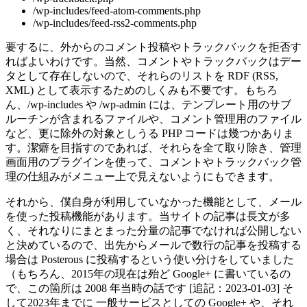
/wp-includes/feed-atom-comments.php
/wp-includes/feed-rss2-comments.php
要するに、外からのコメント投稿やトラックバックを拒否す
ればよいわけです。当然、コメントやトラックバックはデー
タとして存在しないので、それらのリストを RDF (RSS,
XML) として表示するためのしくみも不要です。もちろ
ん、/wp-includes や /wp-admin には、テンプレート用のサブ
ルーチンが含まれるファイルや、コメント管理用のファイル
など、更に除外の対象としうる PHP コードは幾つかありま
す。潔癖を目指すのであれば、それらを全て取り除き、管理
画面用のプラグインを使って、コメントやトラックバック管
理の仕組みがメニュー上で見えないようにもできます。
それから、僕自身が利用していなかった機能として、メール
を使った投稿機能があります。当サイトの記事は長文が多
く、それなりにまとまった分量の記事でなければ公開しない
と決めているので、出先からメールで数行の記事を投稿する
場合は Posterous に投稿するという使い分けをしていました
（もちろん、2015年の現在は殆ど Google+ に書いているの
で、この箇所は 2008 年当時の話です [追記：2023-01-03] そ
して2023年までに 一般サービスとしての Google+ や、それ