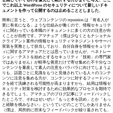
でこれ以上 WordPress のセキュリティについて新しいドキ
ュメントを作って公開するのは止めることとしました
。
簡単に言うと、ウェブコンテンツの reputation は「有名人が
更に有名になる」ような仕組みが働くので、情報セキュリテ
ィに関わっている本職のドキュメントに多くの方の注意が向
くことが自然です。アマチュア（僕は少なくともナショナル
クライアント案件の情報セキュリティマネジメントやサーバ
実装を実務として担当しており、自分自身を情報セキュリテ
ィに関するアマチュアだとは思っていませんが、ペネトレー
ション・テストを始めとするセキュリティ「技術」の専門家
ではありません）が軽率な善意だけで寄せ集めた不十分なコ
ンテンツを量産して素人の注意をバラバラに向けてしまうよ
りも、話題ごとに見識をもつと見做されている人々のコンテ
ンツに注意を集める方が、コンテンツに対するフィードバッ
クを経て洗練される可能性が高まりますから、結局は情報セ
キュリティ対策を検討するために効果的なプロセスを期待で
きるでしょう。アマチュアのブログ記事にフィードバックし
たところで、それはせいぜい「もっと本を読め」とか「もっ
と経験を積みなさい」というていどのことでしかありません
（僕は、局所的に些末なフィードバックが繰り返されても、