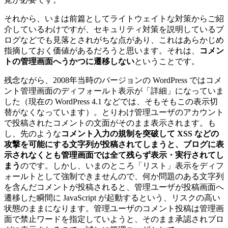
それから、いまは前篇としてライトウェイトな対策からご紹
介しているわけですが、セキュリティ対策を説明しているブ
ログなどでも見落とされがちな点があり、これはあらかじめ
指摘しておく価値があるだろうと思います。それは、
コメン
トの管理画面へうかつに遷移しない
ということです。
残念ながら、2008年当時のバージョンの WordPress ではコメ
ント管理画面のディフォールト表示が「詳細」になっていま
した（現在の WordPress 4.1 などでは、そもそもこの表示切
替がなくなっています）。とりわけ管理ユーザのアカウント
で投稿されたコメントの文面がそのまま表示されます。も
し、先のような
コメント入力の規制を突破して XSS などの
攻撃を可能にする文字列が投稿されてしまうと、ブログに表
示されなくとも管理画面では全て残らず表示・実行されてし
まう
のです。しかし、いまのところ「リスト」表示をディフ
ォールトとして強制できませんので、何か問題のある文字列
を含んだコメントが投稿されると、管理ユーザが投稿画面へ
遷移した瞬間に JavaScript が起動するという、リスクの高い
状態のままになります。管理ユーザのコメント投稿は管理画
面で禁止ワードを指定していようと、そのまま承認されブロ