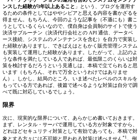
ンスした経験が3年以上あること
」という、ブログを運用す
るための条件としてはややシビアと思える内容を書かざるを
得ません。もちろん、今回のような記事を（不遜にも）書こ
うとしているくらいなので、僕自身は会員制のサイトで使う
決済サブルーチン（決済代行会社との API 通信、データベ
ース接続、システムのメンテナンスを含む）を自力で実装し
た経験がありますし、できばえはともかく販売管理システム
も実装して運用した経験があります。したがって、上記のよ
うな条件を満たしている人であれば、最低限このくらいは対
策を検討するだろうという見通しは、本稿で立てられると思
います（もちろん、それで万全というわけではありませ
ん）。しかし、結局のところ、いま述べたレベルのスキルを
もっている方であれば、後篇で述べるような対策は自分で調
べて既に対応しているでしょう。
限界
次に、現実的な限界について、あらかじめ書いておきます。
まず、レンタル・サーバで運用している方が対象ですから、
どれほどセキュリティ対策として有効であっても、本稿で対
*1
象とする方々には不可能と思われる対策は述べません
。例