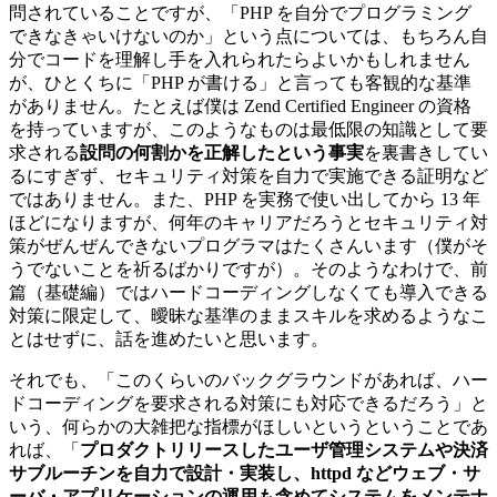
問されていることですが、「PHP を自分でプログラミング
できなきゃいけないのか」という点については、もちろん自
分でコードを理解し手を入れられたらよいかもしれません
が、ひとくちに「PHP が書ける」と言っても客観的な基準
がありません。たとえば僕は Zend Certified Engineer の資格
を持っていますが、このようなものは最低限の知識として要
求される
設問の何割かを正解したという事実
を裏書きしてい
るにすぎず、セキュリティ対策を自力で実施できる証明など
ではありません。また、PHP を実務で使い出してから 13 年
ほどになりますが、何年のキャリアだろうとセキュリティ対
策がぜんぜんできないプログラマはたくさんいます（僕がそ
うでないことを祈るばかりですが）。そのようなわけで、前
篇（基礎編）ではハードコーディングしなくても導入できる
対策に限定して、曖昧な基準のままスキルを求めるようなこ
とはせずに、話を進めたいと思います。
それでも、「このくらいのバックグラウンドがあれば、ハー
ドコーディングを要求される対策にも対応できるだろう」と
いう、何らかの大雑把な指標がほしいというということであ
れば、「
プロダクトリリースしたユーザ管理システムや決済
サブルーチンを自力で設計・実装し、httpd などウェブ・サ
ーバ・アプリケーションの運用も含めてシステムをメンテナ