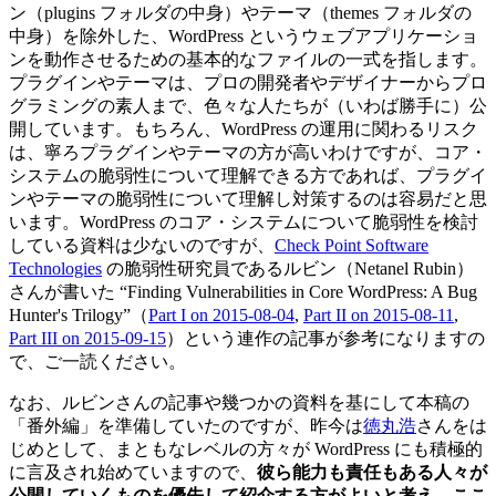
ン（plugins フォルダの中身）やテーマ（themes フォルダの
中身）を除外した、WordPress というウェブアプリケーショ
ンを動作させるための基本的なファイルの一式を指します。
プラグインやテーマは、プロの開発者やデザイナーからプロ
グラミングの素人まで、色々な人たちが（いわば勝手に）公
開しています。もちろん、WordPress の運用に関わるリスク
は、寧ろプラグインやテーマの方が高いわけですが、コア・
システムの脆弱性について理解できる方であれば、プラグイ
ンやテーマの脆弱性について理解し対策するのは容易だと思
います。WordPress のコア・システムについて脆弱性を検討
している資料は少ないのですが、
Check Point Software
Technologies
の脆弱性研究員であるルビン（Netanel Rubin）
さんが書いた “Finding Vulnerabilities in Core WordPress: A Bug
Hunter's Trilogy”（
Part I on 2015-08-04
,
Part II on 2015-08-11
,
Part III on 2015-09-15
）という連作の記事が参考になりますの
で、ご一読ください。
なお、ルビンさんの記事や幾つかの資料を基にして本稿の
「番外編」を準備していたのですが、昨今は
徳丸浩
さんをは
じめとして、まともなレベルの方々が WordPress にも積極的
に言及され始めていますので、
彼ら能力も責任もある人々が
公開していくものを優先して紹介する方がよいと考え、ここ