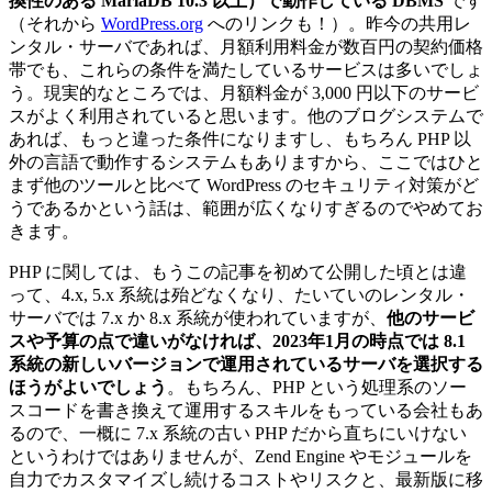
換性のある MariaDB 10.3 以上）で動作している DBMS
です
（それから
WordPress.org
へのリンクも！）。昨今の共用レ
ンタル・サーバであれば、月額利用料金が数百円の契約価格
帯でも、これらの条件を満たしているサービスは多いでしょ
う。現実的なところでは、月額料金が 3,000 円以下のサービ
スがよく利用されていると思います。他のブログシステムで
あれば、もっと違った条件になりますし、もちろん PHP 以
外の言語で動作するシステムもありますから、ここではひと
まず他のツールと比べて WordPress のセキュリティ対策がど
うであるかという話は、範囲が広くなりすぎるのでやめてお
きます。
PHP に関しては、もうこの記事を初めて公開した頃とは違
って、4.x, 5.x 系統は殆どなくなり、たいていのレンタル・
サーバでは 7.x か 8.x 系統が使われていますが、
他のサービ
スや予算の点で違いがなければ、2023年1月の時点では 8.1
系統の新しいバージョンで運用されているサーバを選択する
ほうがよいでしょう
。もちろん、PHP という処理系のソー
スコードを書き換えて運用するスキルをもっている会社もあ
るので、一概に 7.x 系統の古い PHP だから直ちにいけない
というわけではありませんが、Zend Engine やモジュールを
自力でカスタマイズし続けるコストやリスクと、最新版に移