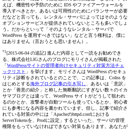
えば、機密性や予防のために IDS やファイアーウォールを
導入すべきとか、あるいは可用性のためにバランサーが必要
だなどと言っても、レンタル・サーバによってはそのような
オプションサービスが提供されていないところも多いでしょ
う。だからといって「そのようなレンタル・サーバで
WordPress を運用すべきではない」などと言う権利は、僕に
はありません（言おうとも思いません）。
*1
[2015-06-04 の追記] 進んだ内容として一読をお勧めでき
る、株式会社LIGさんのブログにモリイさんが掲載された
「
WordPressサイトの管理者向けセキュリティ対策方法チェ
ックリスト
」を挙げます。モリイさんは WordPress のセキュ
リティ診断をされているとのことで、この記事は、Coliss を
はじめとする
海外ブログ記事の引き写し
、あるいは「意訳」
とか「善意の紹介」と称した無断翻訳にすぎない数々のイカ
サマブログとは違って、WordPress サイトがどうして狙われ
るのかとか、攻撃者が自動ツールも使っているとか、初心者
にも参考になる内容を書かれています。但し、記事で紹介さ
れている対策の中には「Apacheのhttpd.confにおける
ServerTokensを、Prodに設定」するといった、サーバの管理
権限をもっていなければできない対策もあります。あなたが