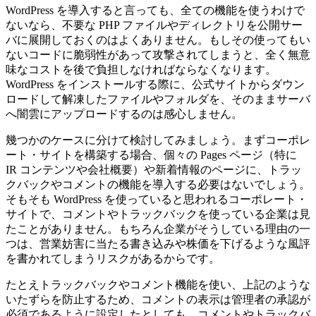
WordPress を導入すると言っても、全ての機能を使うわけで
ないなら、不要な PHP ファイルやディレクトリを公開サー
バに展開しておくのはよくありません。もしその使ってもい
ないコードに脆弱性があって攻撃されてしまうと、全く無意
味なコストを後で負担しなければならなくなります。
WordPress をインストールする際に、公式サイトからダウン
ロードして解凍したファイルやフォルダを、そのままサーバ
へ闇雲にアップロードするのは感心しません。
幾つかのケースに分けて検討してみましょう。まずコーポレ
ート・サイトを構築する場合、個々の Pages ページ（特に
IR コンテンツや会社概要）や新着情報のページに、トラッ
クバックやコメントの機能を導入する必要はないでしょう。
そもそも WordPress を使っていると思われるコーポレート・
サイトで、コメントやトラックバックを使っている企業は見
たことがありません。もちろん企業がそうしている理由の一
つは、営業妨害に当たる書き込みや株価を下げるような風評
を書かれてしまうリスクがあるからです。
たとえトラックバックやコメント機能を使い、上記のような
いたずらを防止するため、コメントの表示は管理者の承認が
必須であるように設定したとしても、コメントやトラックバ