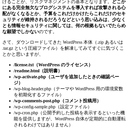
けることが、リスクマネジメントの基本となります。
どこか
にある完全無欠なブログシステムを導入すれば攻撃される心
配がなくなるとか、予算をこれだけかけたらこれだけのセキ
ュリティが維持されるだろうなどという思い込みは、少なく
とも情報セキュリティに関しては、何の根拠もないでたらめ
な願望でしかない
のです。
さて、ダウンロードしてきた WordPress 本体（.zip あるいは
.tar.gz という圧縮ファイル）を解凍してみてすぐに気づくこ
とかと思いますが、
/license.txt（WordPress のライセンス）
/readme.html（説明書）
/wp-activate.php（ユーザを追加したときの確認ペー
ジ）
/wp-blog-header.php（テーマや WordPress 用の環境変数
を初期化するファイル）
/wp-comments-post.php（コメント投稿用）
/wp-config-sample.php（設定ファイル）
/wp-cron.php（公開予約した投稿を表示するといった機
能を提供しますが、WordPress 自体が定期的に自動運転
されるわけではありません）