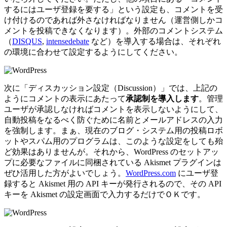
するにはユーザ登録を要する」という設定も、コメントを受
け付けるのであれば外さなければなりません（運営側しかコ
メントを投稿できなくなります）。外部のコメントシステム
（
DISQUS
,
intensedebate
など）を導入する場合は、それぞれ
の環境に合わせて設定するようにしてください。
次に「ディスカッション設定（Discussion）」では、上記の
ようにコメントの表示にあたって
承認制を導入します
。管理
ユーザが承認しなければコメントを表示しないようにして、
自動投稿をなるべく防ぐために名前とメールアドレスの入力
を強制します。まぁ、現在のブログ・システム用の投稿ロボ
ットやスパム用のプログラムは、このような設定をしても殆
ど効果はありませんが。それから、WordPress のセットアッ
プに必要なファイルに同梱されている Akismet プラグインは
ぜひ活用した方がよいでしょう。
WordPress.com
にユーザ登
録すると Akismet 用の API キーが発行されるので、その API
キーを Akismet の設定画面で入力するだけでＯＫです。