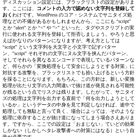
ディスカッション設定には、ブラックリストの設定がありま
す。ここには、
コメントの入力で認めない文字列を登録して
おく
わけです。WordPress のコア・システムでサニタイズ処
理などの不備があるかもしれませんから、ここにも “script”
とか “alert” とか “<” や “>” といった、タグやスクリプトの実
行に使われる文字列を登録して拒否しましょう。やろうと思
えばかなりのパターンになりますが、考え方としては
“script” という文字列を大文字と小文字で記すパター
ン、”script” それぞれの文字にヌル文字を挟んだパターン、
そしてそれらを異なるエンコードで表現しているパターンな
ど、何らかの「変換処理をして安全にしようとする対策」に
対抗する攻撃を、ブラックリストでも拾い上げるという方針
を採ることになります。もちろん、この方針は、新しい変換
処理が出たり文字の入力間違いで抜け道が発見される可能性
が残るという点でリスクは残ります。したがって、サニタイ
ズの処理は文字列を出力する直前で「何を出力しようとして
いるか」というデータの中身を見て判定しなければ、途中で
処理しても無駄と言って良く、場合によっては、そのような
処理に依存することが抜け道になってしまう場合さえありま
す。ですから、ここでの設定は「おまじない」ていどの効果
しかない（しかしヘタレ攻撃者への対策にはなる）という自
覚が必要です。